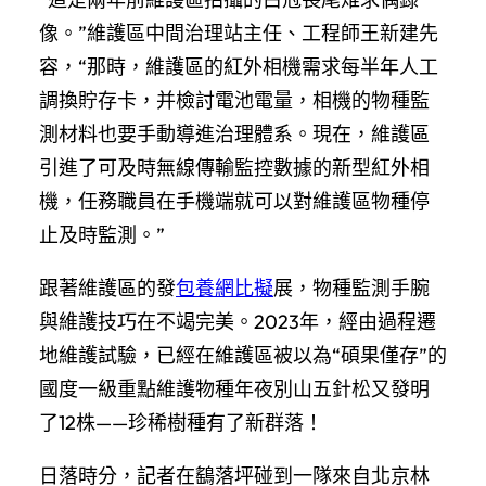
像。”維護區中間治理站主任、工程師王新建先
容，“那時，維護區的紅外相機需求每半年人工
調換貯存卡，并檢討電池電量，相機的物種監
測材料也要手動導進治理體系。現在，維護區
引進了可及時無線傳輸監控數據的新型紅外相
機，任務職員在手機端就可以對維護區物種停
止及時監測。”
跟著維護區的發
包養網比擬
展，物種監測手腕
與維護技巧在不竭完美。2023年，經由過程遷
地維護試驗，已經在維護區被以為“碩果僅存”的
國度一級重點維護物種年夜別山五針松又發明
了12株——珍稀樹種有了新群落！
日落時分，記者在鷂落坪碰到一隊來自北京林