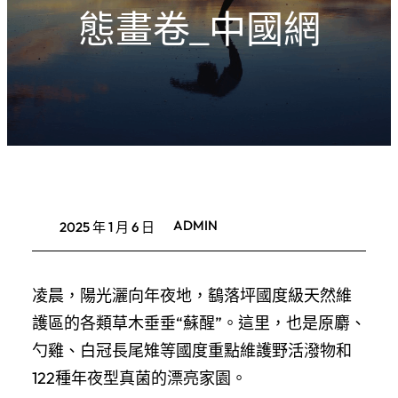
態畫卷_中國網
ADMIN
2025 年 1 月 6 日
凌晨，陽光灑向年夜地，鷂落坪國度級天然維
護區的各類草木垂垂“蘇醒”。這里，也是原麝、
勺雞、白冠長尾雉等國度重點維護野活潑物和
122種年夜型真菌的漂亮家園。