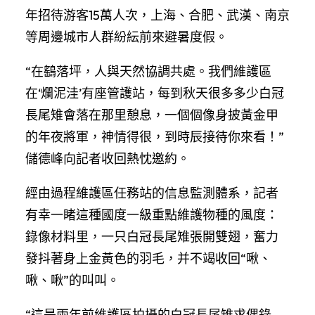
年招待游客15萬人次，上海、合肥、武漢、南京
等周邊城市人群紛紜前來避暑度假。
“在鷂落坪，人與天然協調共處。我們維護區
在‘爛泥洼’有座管護站，每到秋天很多多少白冠
長尾雉會落在那里憩息，一個個像身披黃金甲
的年夜將軍，神情得很，到時辰接待你來看！”
儲德峰向記者收回熱忱邀約。
經由過程維護區任務站的信息監測體系，記者
有幸一睹這種國度一級重點維護物種的風度：
錄像材料里，一只白冠長尾雉張開雙翅，奮力
發抖著身上金黃色的羽毛，并不竭收回“啾、
啾、啾”的叫叫。
“這是兩年前維護區拍攝的白冠長尾雉求偶錄