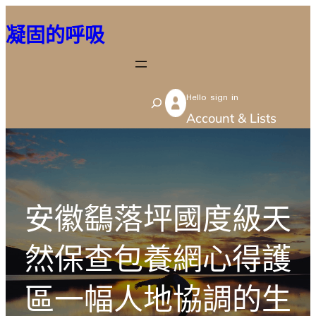
跳
凝固的呼吸
至
主
要
Hello sign in
內
S
Account & Lists
容
e
a
r
c
安徽鷂落坪國度級天
h
然保查包養網心得護
區一幅人地協調的生