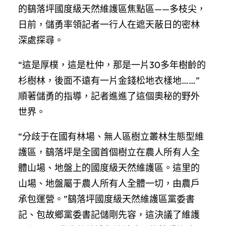
的鷂落坪國度級天然維護區焦點區——多枝尖，
日前，儲勇率領記者一行人在遮天蔽日的密林
深處探尋。
“這是厚樸，這是杜仲，那是一片30多年樹齡的
杉樹林，後面不遠有一片金錢松地衣樣地……”
順著儲勇的指導，記者進進了這個奧秘的野外
世界。
“分歧于在國有林場、無人區樹立叢林生態型維
護區，鷂落坪是全國首個樹立在農人所有人全
體山場、地盤上的國度級天然維護區。這里的
山場、地盤屬于農人所有人全體一切，由農戶
承包運營。”鷂落坪國度級天然維護區黨委書
記、包故鄉黨委書記儲剛先容，這決議了維護