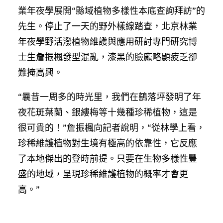
業年夜學展開“縣域植物多樣性本底查詢拜訪”的
先生。停止了一天的野外樣線踏查，北京林業
年夜學野活潑植物維護與應用研討專門研究博
士生詹振楓發型混亂，漆黑的臉龐略顯疲乏卻
難掩高興。
“曩昔一周多的時光里，我們在鷂落坪發明了年
夜花斑葉蘭、銀縷梅等十幾種珍稀植物，這是
很可貴的！”詹振楓向記者說明，“從林學上看，
珍稀維護植物對生境有極高的依靠性，它反應
了本地傑出的登時前提。只要在生物多樣性豐
盛的地域，呈現珍稀維護植物的概率才會更
高。”