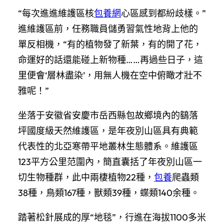
“每次進進維護區核
包養網
心區感到都紛歧樣。”
進維護區前，任務職員儲勇習氣性地背上他的
單反相機，“有的植物發了新葉，有的開了花，
命運好的話還能碰上新物種……再過些日子，這
里便會‘層林盡染’，用無人機在空中俯瞰才壯不
雅呢！”
坐落于安徽省安慶市岳西縣包故鄉境內的鷂落
坪國度級天然維護區，是年夜別山區具有典範
代表性的北亞寒帶平地叢林生態體系。維護區
123平方公里范圍內，簡直囊括了年夜別山區一
切生物種群，此中兩棲植物22種，
包養
爬蟲類
38種，鳥類167種，獸類39種，蝶類140余種。
踏著松針展成的厚“地毯”，行進在海拔1100多米