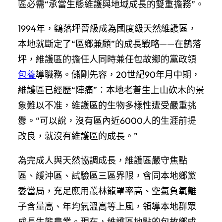
區必需“承當生態維護與地域成長的雙重擔務”。
1994年，鷂落坪晉級成為國度級天然維護區，
本地就斷定了“區鄉兼顧”的成長戰略——在鷂落
坪，維護區的擔任人同時兼任包故鄉的黨政領
包養
導職務。儲剛先容，20世紀90年月中期，
維護區已經歷“陣痛”：本地老蒼生上山砍木的景
象難以不准，維護區的生物多樣性遭受嚴重挑
釁。“可以說，沒有區內近6000人的生涯前提
改良，就沒有維護區的成長。”
為完成人與天然協調成長，維護區嚴守焦點
區、緩沖區、試驗區三區界限，會同本地鄉黨
委當局，充足應用叢林籠罩率高、空氣負氧離
子含量高、年均氣溫高等上風，領導本地群眾
成長生態農業。現在，維護區地點的包故鄉成