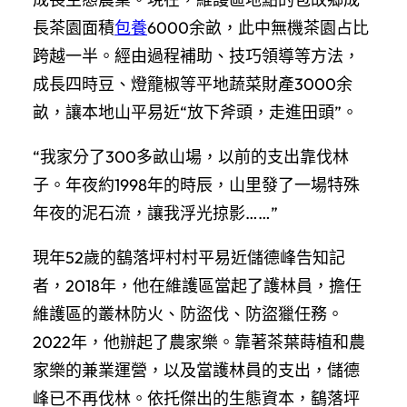
長茶園面積
包養
6000余畝，此中無機茶園占比
跨越一半。經由過程補助、技巧領導等方法，
成長四時豆、燈籠椒等平地蔬菜財產3000余
畝，讓本地山平易近“放下斧頭，走進田頭”。
“我家分了300多畝山場，以前的支出靠伐林
子。年夜約1998年的時辰，山里發了一場特殊
年夜的泥石流，讓我浮光掠影……”
現年52歲的鷂落坪村村平易近儲德峰告知記
者，2018年，他在維護區當起了護林員，擔任
維護區的叢林防火、防盜伐、防盜獵任務。
2022年，他辦起了農家樂。靠著茶葉蒔植和農
家樂的兼業運營，以及當護林員的支出，儲德
峰已不再伐林。依托傑出的生態資本，鷂落坪