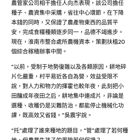
農管家公司相干擔任人向杰表現，該公司擔任
種子、農資集中采購，省往中心環節，在下降
本錢的同時，又保證了農產物東西的品質平
安，完成食糧種類逐步同一，品德不竭進步。
現在，淮南市整合處所農機資本，策劃扶植20
個綜合稼穡辦事中間。
“以前，受制于地勢復雜以及各類原因，耕地碎
片化嚴重，村平易近各自為營，效益受限不
說，對人力和物力的揮霍也較年夜，此刻把小
田釀成年夜田之后，耕地集中連成片，非論是
選種、收穫仍是災難防治，都能停止機械化功
課，既高效又省錢。”吳震宇說。
“托”處理了誰來種地的題目，“管”處理了若何種