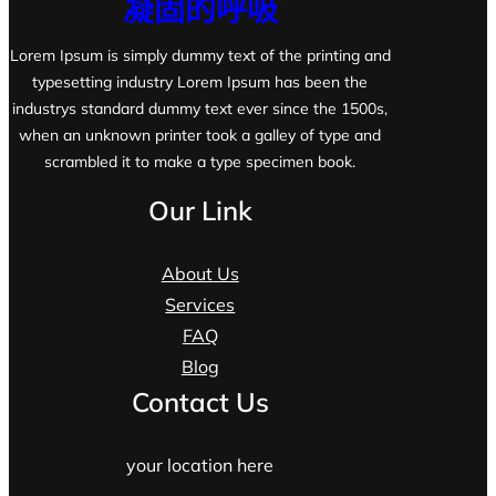
凝固的呼吸
Lorem Ipsum is simply dummy text of the printing and
typesetting industry Lorem Ipsum has been the
industrys standard dummy text ever since the 1500s,
when an unknown printer took a galley of type and
scrambled it to make a type specimen book.
Our Link
About Us
Services
FAQ
Blog
Contact Us
your location here