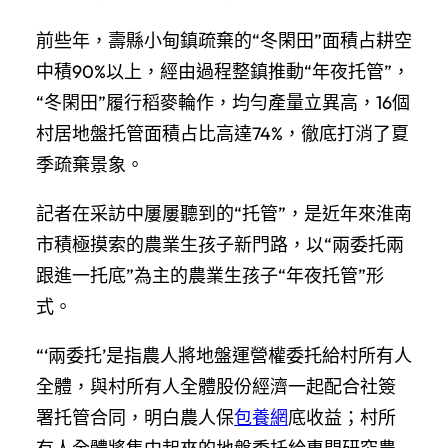
前些年，壽縣小甸鎮疏棄的“冬閑田”面積占耕空
中積90%以上，經由過程整鎮推動“年夜托管”，
“冬閑田”履行稻麥輪作，均勻產量立異高，16個
村居地盤托管面積占比高達74%，徹底打消了夏
季疏棄景象。
記者在采訪中屢屢聽到的“托管”，是近年來淮南
市積極摸索的農業生孩子新門路，以“兩委托兩
跟進一托底”為主的農業生孩子“年夜托管”形
式。
“‘兩委托’是指農人將地盤運營權委托給村所有人
全體，與村所有人全體股份經濟一起配合社簽
署托管合同，明白農人保
包養網
底收益；村所