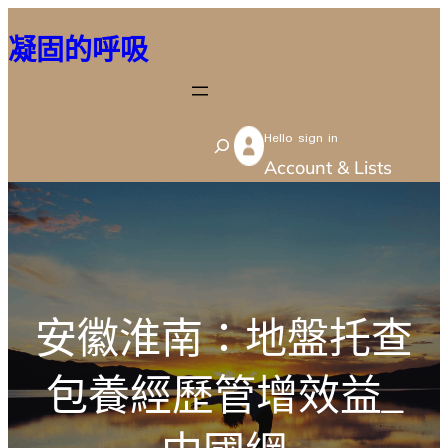
跳
凝固的呼吸
至
主
要
Hello sign in
內
S
Account & Lists
容
e
a
r
c
h
安徽淮南：地盤托查
包養經歷管增效益_