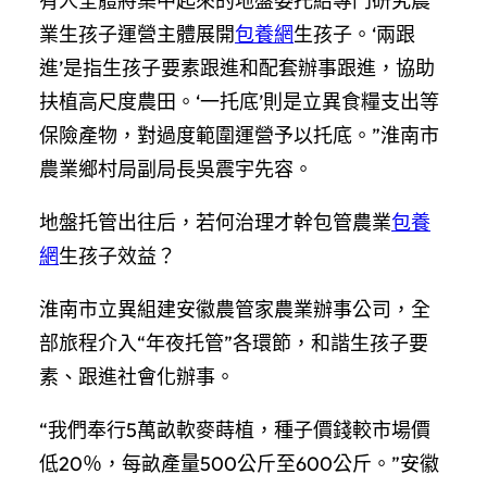
有人全體將集中起來的地盤委托給專門研究農
業生孩子運營主體展開
包養網
生孩子。‘兩跟
進’是指生孩子要素跟進和配套辦事跟進，協助
扶植高尺度農田。‘一托底’則是立異食糧支出等
保險產物，對過度範圍運營予以托底。”淮南市
農業鄉村局副局長吳震宇先容。
地盤托管出往后，若何治理才幹包管農業
包養
網
生孩子效益？
淮南市立異組建安徽農管家農業辦事公司，全
部旅程介入“年夜托管”各環節，和諧生孩子要
素、跟進社會化辦事。
“我們奉行5萬畝軟麥蒔植，種子價錢較市場價
低20％，每畝產量500公斤至600公斤。”安徽