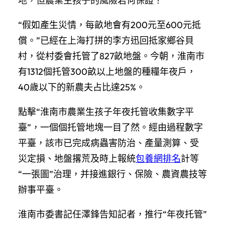
地，但農業生孩子的風險若何保證？
“假如產生災情，每畝地會有200元至600元抵
償。”已經在上海打拼的李方迅回抵家鄉谷貝
村，從村委會托管了827畝地盤。今朝，淮南市
有1312個托管300畝以上地盤的種糧年夜戶，
40歲以下的新農夫占比達25%。
點擊“淮南市農業生孩子年夜托管收集數字平
臺”，一個個托管地塊一目了然。經由過程數字
平臺，該市已完成病蟲害防治、產量測算、受
災定損、地盤撂荒及時上報統
包養網排名
計等
“一張圖”治理，并接進銀行、保險、農資農技等
辦事平臺。
淮南市委書記任澤鋒告知記者，推行“年夜托管”