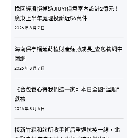
挽回經濟損掉逾JIUYI俱意室內設計2億元！
廣東上半年處理投訴近54萬件
2026 年 8 月 7 日
海南保亭榴蓮蒔植財產蓬勃成長_查包養網中
國網
2026 年 8 月 7 日
《台包養心得我們這一家》本日全國“溫順”
獻禮
2026 年 8 月 6 日
接新竹森和診所收手術后重返抗疫一線，北