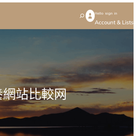
Hello sign in
S
Account & Lists
e
a
r
c
h
養網站比較网