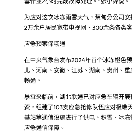
雪作业2小时完成故障处理。”张小锋说。
为应对这次冰冻雨雪天气，蔡甸分公司安排
2万余户居民宽带电视网、300余条各类客
应急预案保畅通
在中央气象台发布2024年首个冰冻橙色
北、河南、安徽、江苏、湖南、贵州、重
畅通。
暴雪来临前，湖北联通已对应急车辆开展
资，组建了103支应急抢修队伍应对极
基站等通信设施进行了供电、积雪、冰冻
应急通信保障。