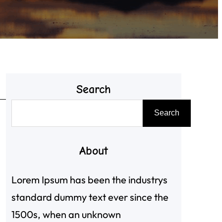
Search
搜
Search
尋
About
，
Lorem Ipsum has been the industrys
standard dummy text ever since the
，
1500s, when an unknown