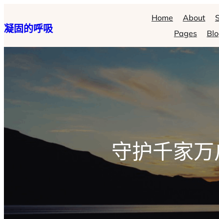
跳
Home
About
S
凝固的呼吸
至
Pages
Bl
主
要
內
容
守护千家万