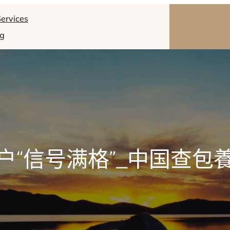
ervices
og
户“信号满格”_中国查包