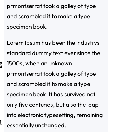
prmontserrat took a galley of type
and scrambled it to make a type
specimen book.
Lorem Ipsum has been the industrys
standard dummy text ever since the
1500s, when an unknown
器
prmontserrat took a galley of type
and scrambled it to make a type
specimen book. It has survived not
only five centuries, but also the leap
into electronic typesetting, remaining
风
essentially unchanged.