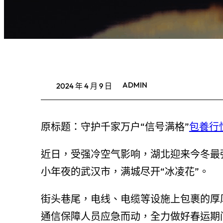
ADMIN
2024 年 4 月 9 日
原标题：守护千家万户“信号满格”
包養行
近日，受强冷空气影响，湖北迎来今冬最
小年夜的武汉市，满城尽开“冰凌花”。
街头巷尾，电线、电缆等设施上包裹的厚
通信保障人员应急而动，全力做好春运期