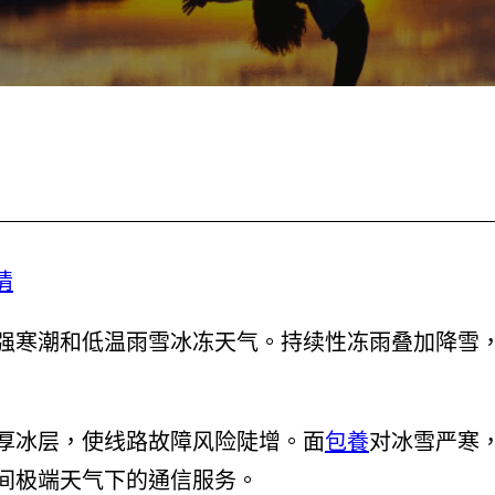
情
强寒潮和低温雨雪冰冻天气。持续性冻雨叠加降雪
厚冰层，使线路故障风险陡增。面
包養
对冰雪严寒
间极端天气下的通信服务。