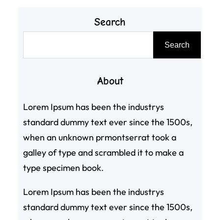
Search
搜
Search
尋
About
Lorem Ipsum has been the industrys
standard dummy text ever since the 1500s,
when an unknown prmontserrat took a
galley of type and scrambled it to make a
type specimen book.
Lorem Ipsum has been the industrys
standard dummy text ever since the 1500s,