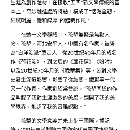
生涯為創作題材，在接收“五四”新文學傳統的基
本上，奇妙融進處所特點，構成了“恬澹堅韌、
細膩明麗、飽和醇厚”的體裁作風。
在這一文學群體中，孫犁無疑是焦點人
物。孫犁，河北安平人，中國有名作家，被譽
為“白洋淀派”奠定人。從20世紀40年月的成名
作《荷花淀》，到之后的《蘆花蕩》《吩咐》
以及20世紀70年月的《晚華集》等，皆對文學
史發生深遠影響，影響了從維熙、鐵凝等一代
又一代作家。作家劉紹棠曾說，“孫犁同道的作
品叫醒了我對生涯激烈的美感，翻開了我的美
學眼界，進步了我的審雅觀點。”
孫犁的文學意義并未止步于國際。據記
錄，1951年末孫犁隨中國作家代表團拜訪蘇聯，