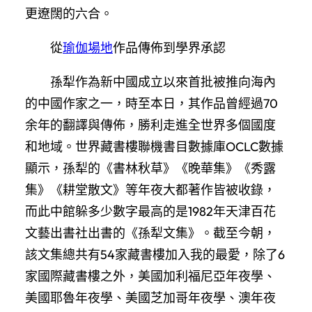
更遼闊的六合。
從
瑜伽場地
作品傳佈到學界承認
孫犁作為新中國成立以來首批被推向海內
的中國作家之一，時至本日，其作品曾經過70
余年的翻譯與傳佈，勝利走進全世界多個國度
和地域。世界藏書樓聯機書目數據庫OCLC數據
顯示，孫犁的《書林秋草》《晚華集》《秀露
集》《耕堂散文》等年夜大都著作皆被收錄，
而此中館躲多少數字最高的是1982年天津百花
文藝出書社出書的《孫犁文集》。截至今朝，
該文集總共有54家藏書樓加入我的最愛，除了6
家國際藏書樓之外，美國加利福尼亞年夜學、
美國耶魯年夜學、美國芝加哥年夜學、澳年夜