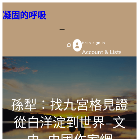
跳
凝固的呼吸
至
主
要
Hello sign in
內
S
Account & Lists
容
e
a
r
c
h
孫犁：找九宮格見證
從白洋淀到世界–文