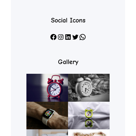
Social Icons
Facebook
Instagram
LinkedIn
X
WhatsApp
Gallery