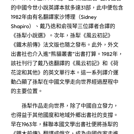
的中國今世小說英譯本就多達31部，此中便包含
1982年由有名翻譯家沙博理（Sidney
Shapiro）、戴乃迭和俞筏琴三位譯者合譯的
《孫犁小說選》。次年，孫犁《風云初記》
《鐵木前傳》法文版也隨之發布。此外，外文
出書社也介入進“熊貓叢書”出書打算。1982年，
該社刊行了戴乃迭翻譯的《風云初記》和《荷
花淀和其他》的英文單行本。這一系列譯介運
動凸顯了孫犁在中國文學走向世界經過歷程中
的主要位置。
孫犁作品走向世界，除了中國自立發力，
也得益于其他國度和地域外鄉出書社的支撐。
早在1963年，蘇聯本國文學出書社便將孫犁的
《鐵木前傳》翻譯成俄文，成為中國作家走進