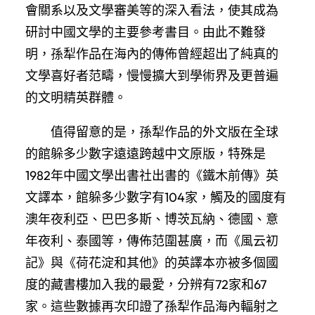
會關系以及文學審美等的深入看法，使其成為
研討中國文學的主要參考書目。由此不難發
明，孫犁作品在海內的傳佈曾經超出了純真的
文學喜好者范疇，慢慢擴大到學術界及更普遍
的文明精英群體。
值得留意的是，孫犁作品的外文版在全球
的館躲多少數字遠遠跨越中文原版，特殊是
1982年中國文學出書社出書的《鐵木前傳》英
文譯本，館躲多少數字有104家，觸及的國度有
澳年夜利亞、巴巴多斯、博茨瓦納、德國、意
年夜利、泰國等，傳佈范圍甚廣，而《風云初
記》與《荷花淀和其他》的英譯本亦被多個國
度的藏書樓加入我的最愛，分辨有72家和67
家。這些數據再次印證了孫犁作品海內輻射之