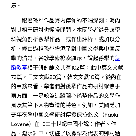
廣。
跟著孫犁作品海內傳佈的不竭深刻，海內
對其相干研討也慢慢睜開。本國學者從分歧學
科視角剖析孫犁作品，或作出評析，或加以分
析，經由過程孫犁增添了對中國文學與中國反
動的清楚。谷歌學術檢索顯示，說起孫犁的
舞
蹈教室
相干研討論文共有102篇，此中英文文獻
72篇，日文文獻20篇，韓文文獻10篇。從內在
的事務來看，學者們對孫犁作品的研討聚焦于
兩方面：一是較為追蹤關心孫犁作品的文學作
風及其筆下人物塑造的特色。例如，美國芝加
哥年夜學中國文學研討傳授保拉·約文（Paola
Lovene）在《二十世紀中國小說：作者、作
品、潮水》中，切磋了以孫犁為代表的鄉村題