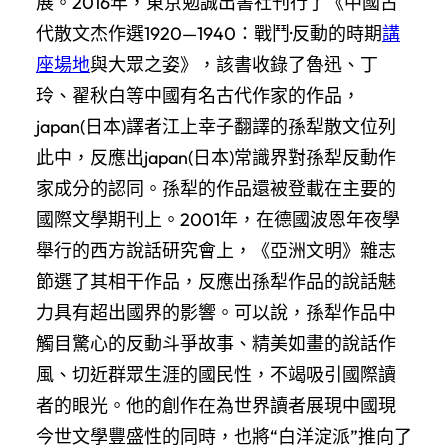
展。2016年，東京勉誠出書社刊行了《中國古
代散文杰作選1920—1940：戰鬥·反動的時期
講
座場地
與大眾之姿》，該書收錄了魯迅、丁
玲、翟秋白等中國有名古代作家的作品，
japan(日本)譯者江上幸子翻譯的孫犁散文位列
此中，反應出japan(日本)常識界對孫犁反動作
家成分的認同。孫犁的作品還被登載在主要的
國際文學期刊上。2001年，在德國波恩年夜學
舉行的西方說話研究會上，《亞洲文明》雜志
節選了其相干作品，反應出孫犁作品的說話魅
力具有超出國界的影響。可以說，孫犁作品中
觸目驚心的反動斗爭故事、精美如畫的說話作
風、切近群眾生涯的國民性，不竭吸引國際讀
者的眼光。他的創作在為世界讀者展現中國現
今世文學豐盛性的同時，也將“白洋淀派”推向了