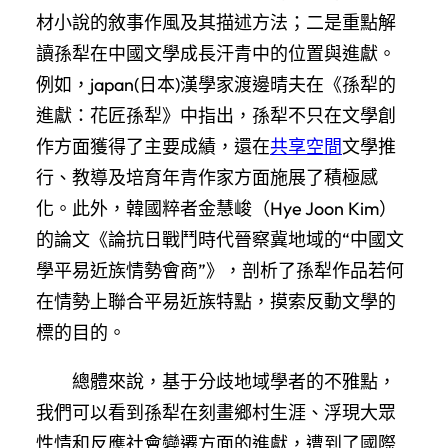
材小說的敘事作風及其描述方法；二是重點解
讀孫犁在中國文學成長汗青中的位置與進獻。
例如，japan(日本)漢學家渡邊晴夫在《孫犁的
進獻：花匠孫犁》中指出，孫犁不只在文學創
作方面獲得了主要成績，還在
共享空間
文學推
行、教導及培育年青作家方面施展了積極感
化。此外，韓國粹者金慧峻（Hye Joon Kim）
的論文《論抗日戰鬥時代晉察冀地域的“中國文
學平易近族情勢會商”》，剖析了孫犁作品若何
在情勢上聯合平易近族特點，摸索反動文學的
標的目的。
總體來說，基于分歧地域學者的不雅點，
我們可以看到孫犁在刻畫鄉村生涯、浮現大眾
性情和反應社會變遷方面的進獻，遭到了國際