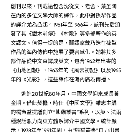
創刊以來，刊載過包含沈從文、老舍、葉圣陶
在內的多位文學大師的譯作，此中對孫犁作品
的譯介尤為凸起。1961年至1966年，該刊先后頒
發了其《鐵木前傳》《村歌》等多部著作的英
文譯文。值得一提的是，翻譯家戴乃迭在孫犁
作品的海內傳佈中施展了要害感化。她將其多
部作品從中文直譯成英文，包含1962年出書的
《山地回想》，1963年的《風云初記》以及1965
年的《光彩》，這些譯作在海內廣為傳播。
進進20世紀80年月，中國文學迎來成長黃
金期。借此契機，時任《中國文學》雜志主編
的楊憲益提議創立“熊貓叢書”系列，以英、法兩
種說話鼎力向東方體系譯介中國文學。統計顯
示，1978年至1991年間，由“熊貓叢書”自力出書