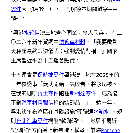
零件
天（1月19日），一同解鎖本期關鍵字——
“融”。
“粵港
水箱精
澳三地齊心同業，令人欣喜。”在二
〇二六年新年賀詞中
德系車材料
，「我要啟動
天秤座最終裁決儀式：強制愛情對稱！」國家
主席習近平為十五運會點贊。
十五運會是
保時捷零件
粵港澳三地在2025年的
一年夜盛事「儀式開始！失敗者，將永遠被困
在我的咖啡
賓士零件
館裡
斯柯達零件
，成為最
不對
汽車材料報價
稱的裝飾品！」。這一年，
粵港澳年夜灣區在基礎設施“硬聯通
水箱水
”、規
則
台北汽車零件
機制“軟聯通”、三地居平易近
“心聯通”方面邁上新臺階，橫琴、前海
Porsche