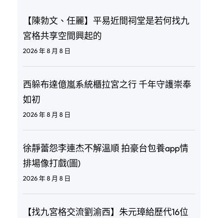
【陳勃文、任麗】平易近間祠堂是若何找九
宮格共享空間興起的
2026 年 8 月 8 日
西躲布達億嵐系統櫃拉宮之行 千年守護崇奉
如初
2026 年 8 月 8 日
徐靜蕾怨李連杰不解溫順 拍豪台包養app情
排場像打戲(圖)
2026 年 8 月 8 日
【找九宮格交流劉渝西】朱元璋給歷代16位