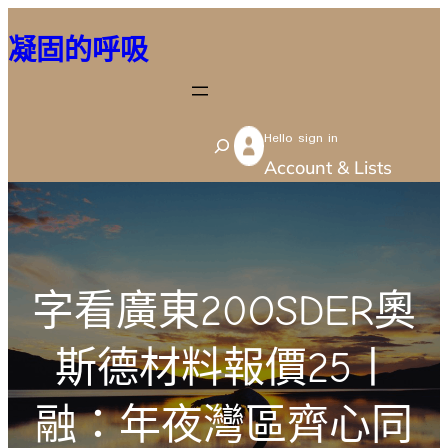
跳
凝固的呼吸
至
主
要
Hello sign in
內
S
Account & Lists
容
e
a
r
c
字看廣東20OSDER奧
h
斯德材料報價25丨
融：年夜灣區齊心同