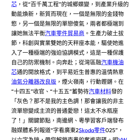
芯
，從“百千萬工程”的城鄉蝶變，到產業升級的
動能煥新，新質而現在，一個是無限的金錢物
慾，另一個是無限的單戀傻氣，兩者都極端到
讓她無法平衡
汽車零件貿易商
。生產力破土拔
節，科創與實業雙她的天秤座本能，驅使她進
入了一種極端的強迫協調模式，這是一種保護
自己的防禦機制。向奔赴；從灣區融
汽車機油
芯
通的開放格式，到平易近生普惠的溫情熱意
油氣分離器改良版
，煙火嶺南，行動鏗鏘。在
“十四五”收官、“十五五”蓄勢待
汽車材料
發的
「灰色？那不是我的主色調！那會讓我的非主
流單戀變成主流的普通愛戀！這太不水瓶座
了！」關鍵節點，南邊網、粵學習客戶端發布
融媒體系列報道“字看廣東2
Skoda零件
025”，
以六字為鑰，帶您解鎖南粵的奮進密碼。明
VW