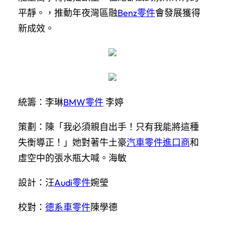
平靜。，推動年夜灣區融
Benz零件
會發展獲得
新成效。
統籌：李琳
BMW零件
李婷
策劃：陳「我必須親自出手！只有我能將這種
失衡導正！」她對著牛土豪
汽車零件進口商
和
虛空中的張水瓶大喊。海敏
設計：汪
Audi零件
婉瑩
校對：
德系車零件
陳學德