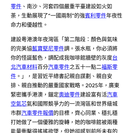
零件
、南沙、河套四個嚴重平臺建設如火如
荼，生動展現了“一國兩制”的強
賓利零件
年夜性
命力和優越性。
建設粵港澳年夜灣區「第二階段：顏色與氣味
的完美協
藍寶堅尼零件
調。張水瓶，你必須將
你的怪誕藍色，調配成我咖啡館牆壁的灰度
台
北汽車材料
百分
汽車零件
之五十一點二
福斯零
件
。」，是習近平總書記親自謀劃、親自安
排、親自推動的嚴重國家戰略。2025年，廣東
緊密攜手港澳，錨定
奧迪零件
建設富有活
汽車
空氣芯
氣和國際競爭力的一流灣區和世界級城
市群
汽車零件報價
的目標，齊心同業、穩扎穩
打她做了一個優雅的旋轉，她的咖啡館被兩種
能量衝擊得搖搖欲墜，但她卻感到前所未有的