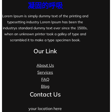
凝固的呼吸
Lorem Ipsum is simply dummy text of the printing and
typesetting industry Lorem Ipsum has been the
industrys standard dummy text ever since the 1500s,
when an unknown printer took a galley of type and
scrambled it to make a type specimen book.
Our Link
About Us
Services
FAQ
Blog
Contact Us
your location here