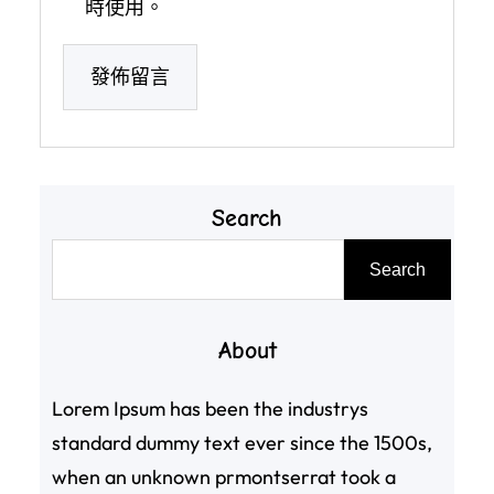
時使用。
Search
搜
Search
尋
About
Lorem Ipsum has been the industrys
standard dummy text ever since the 1500s,
when an unknown prmontserrat took a