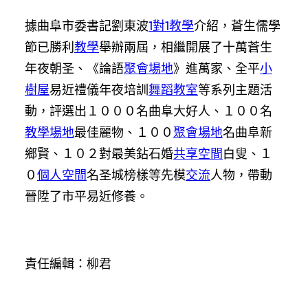
據曲阜市委書記劉東波
1對1教學
介紹，蒼生儒學
節已勝利
教學
舉辦兩屆，相繼開展了十萬蒼生
年夜朝圣、《論語
聚會場地
》進萬家、全平
小
樹屋
易近禮儀年夜培訓
舞蹈教室
等系列主題活
動，評選出１０００名曲阜大好人、１００名
教學場地
最佳麗物、１００
聚會場地
名曲阜新
鄉賢、１０２對最美鉆石婚
共享空間
白叟、１
０
個人空間
名圣城榜樣等先模
交流
人物，帶動
晉陞了市平易近修養。
責任編輯：柳君