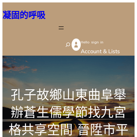
跳
凝固的呼吸
至
主
要
Hello sign in
內
S
Account & Lists
容
e
a
r
c
孔子故鄉山東曲阜舉
h
辦蒼生儒學節找九宮
格共享空間 晉陞市平