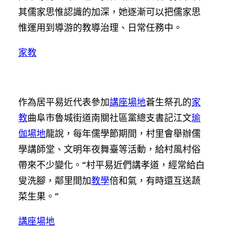
其儒家思惟認識的加深，她逐漸可以把儒家思
惟運用到導游的教導治理、日常任務中。
家教
作為居平易近代表參加
講座場地
蒼生祭孔的
家
教
曲阜市魯城街道南關社區黨總支書記江文
瑜
伽場地
龍說，每年儒學節期間，村里會舉辦儒
學講師堂、文明年夜舞臺等活動，給村風村俗
帶來不少變化。“村平易近們講孝道，經常給白
叟洗腳，鄰里間加
教學
倍和氣，有時還互送蔬
菜生果。”
講座場地