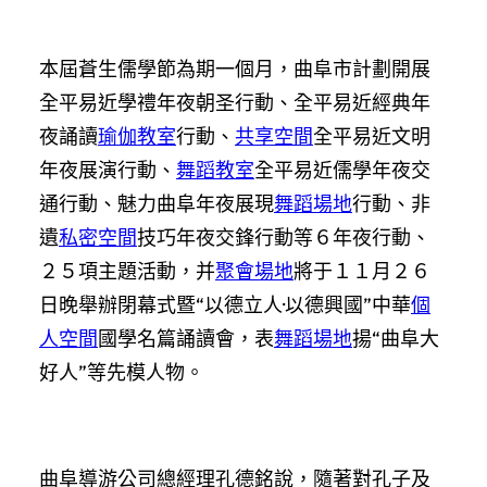
本屆蒼生儒學節為期一個月，曲阜市計劃開展
全平易近學禮年夜朝圣行動、全平易近經典年
夜誦讀
瑜伽教室
行動、
共享空間
全平易近文明
年夜展演行動、
舞蹈教室
全平易近儒學年夜交
通行動、魅力曲阜年夜展現
舞蹈場地
行動、非
遺
私密空間
技巧年夜交鋒行動等６年夜行動、
２５項主題活動，并
聚會場地
將于１１月２６
日晚舉辦閉幕式暨“以德立人·以德興國”中華
個
人空間
國學名篇誦讀會，表
舞蹈場地
揚“曲阜大
好人”等先模人物。
曲阜導游公司總經理孔德銘說，隨著對孔子及