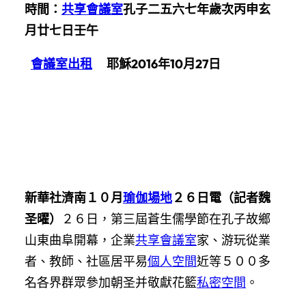
時間：
共享會議室
孔子二五六七年歲次丙申玄
月廿七日壬午
會議室出租
耶穌2016年10月27日
新華社濟南１０月
瑜伽場地
２６日電（記者魏
圣曜）
２６日，第三屆蒼生儒學節在孔子故鄉
山東曲阜開幕，企業
共享會議室
家、游玩從業
者、教師、社區居平易
個人空間
近等５００多
名各界群眾參加朝圣并敬獻花籃
私密空間
。