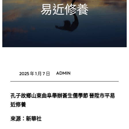
易近修養
ADMIN
2025 年 1 月 7 日
孔子故鄉山東曲阜舉辦蒼生儒學節 晉陞市平易
近修養
來源：新華社