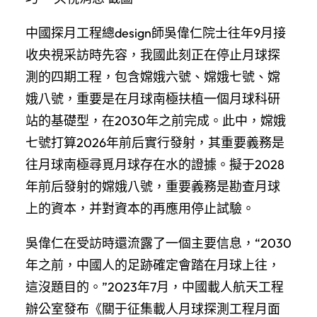
中國探月工程總design師吳偉仁院士往年9月接
收央視采訪時先容，我國此刻正在停止月球探
測的四期工程，包含嫦娥六號、嫦娥七號、嫦
娥八號，重要是在月球南極扶植一個月球科研
站的基礎型，在2030年之前完成。此中，嫦娥
七號打算2026年前后實行發射，其重要義務是
往月球南極尋覓月球存在水的證據。擬于2028
年前后發射的嫦娥八號，重要義務是勘查月球
上的資本，并對資本的再應用停止試驗。
吳偉仁在受訪時還流露了一個主要信息，“2030
年之前，中國人的足跡確定會踏在月球上往，
這沒題目的。”2023年7月，中國載人航天工程
辦公室發布《關于征集載人月球探測工程月面