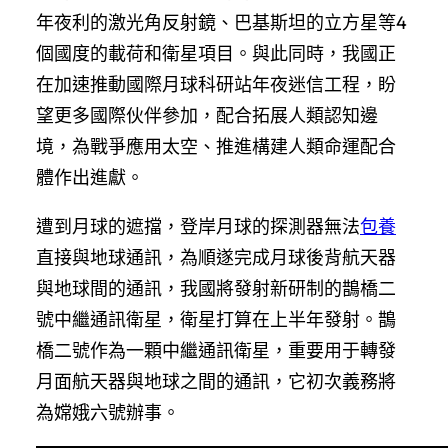
年夜利的激光角反射鏡、巴基斯坦的立方星等4
個國度的載荷和衛星項目。與此同時，我國正
在加速推動國際月球科研站年夜迷信工程，盼
望更多國際伙伴參加，配合拓展人類認知邊
境，為戰爭應用太空、推進構建人類命運配合
體作出進獻。
遭到月球的遮擋，登岸月球的探測器無法
包養
直接與地球通訊，為順遂完成月球後背航天器
與地球間的通訊，我國將發射新研制的鵲橋二
號中繼通訊衛星，衛星打算在上半年發射。鵲
橋二號作為一顆中繼通訊衛星，重要用于轉發
月面航天器與地球之間的通訊，它初次義務將
為嫦娥六號辦事。