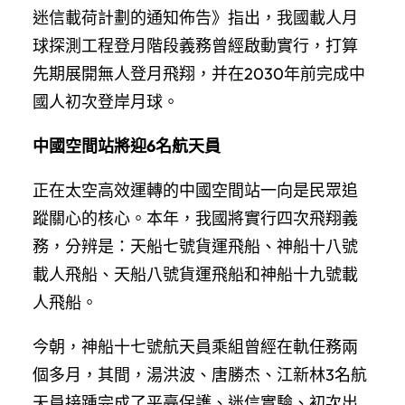
迷信載荷計劃的通知佈告》指出，我國載人月
球探測工程登月階段義務曾經啟動實行，打算
先期展開無人登月飛翔，并在2030年前完成中
國人初次登岸月球。
中國空間站將迎6名航天員
正在太空高效運轉的中國空間站一向是民眾追
蹤關心的核心。本年，我國將實行四次飛翔義
務，分辨是：天船七號貨運飛船、神船十八號
載人飛船、天船八號貨運飛船和神船十九號載
人飛船。
今朝，神船十七號航天員乘組曾經在軌任務兩
個多月，其間，湯洪波、唐勝杰、江新林3名航
天員接踵完成了平臺保護、迷信實驗、初次出