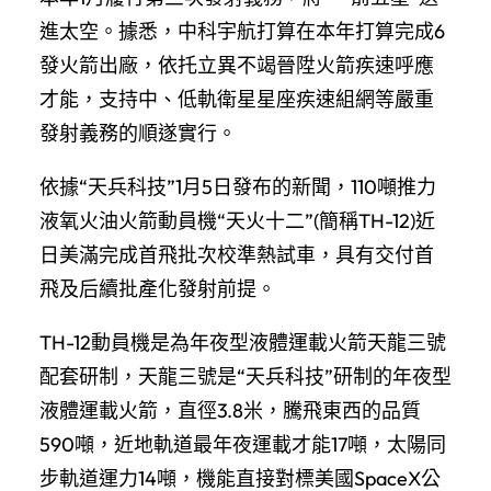
進太空。據悉，中科宇航打算在本年打算完成6
發火箭出廠，依托立異不竭晉陞火箭疾速呼應
才能，支持中、低軌衛星星座疾速組網等嚴重
發射義務的順遂實行。
依據“天兵科技”1月5日發布的新聞，110噸推力
液氧火油火箭動員機“天火十二”(簡稱TH-12)近
日美滿完成首飛批次校準熱試車，具有交付首
飛及后續批產化發射前提。
TH-12動員機是為年夜型液體運載火箭天龍三號
配套研制，天龍三號是“天兵科技”研制的年夜型
液體運載火箭，直徑3.8米，騰飛東西的品質
590噸，近地軌道最年夜運載才能17噸，太陽同
步軌道運力14噸，機能直接對標美國SpaceX公