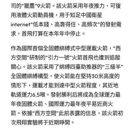
司的“獵鷹”9火箭。該火箭采用年夜推力、可復
用液體火箭動員機，用于知足中國衛星
internet“低本錢、高靠得住、高頻次”的發射需
求，首飛打算在本年年中停止。
作為國際首個全固體綁縛式中型運載火箭，“西
方空間”研制的“引力一號”火箭首飛也遭到追蹤
關心。該火箭采用了綁縛四臺助推器的“三級半”
全固體綁縛構型，使火箭能在堅持30米高度的
情形下，運載才能到達中型火箭程度，其近地
軌道運力6.5噸。發射勝利后將成為全球運力最
年夜固體火箭、國際運力最年夜平易近商火
箭。依據“西方空間”此前表露的信息，該火箭初
次飛翔實驗將于近期睜開。