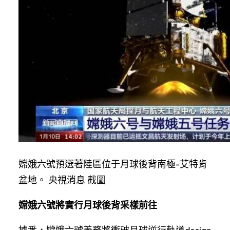
嫦娥六號預選著陸區位于月球後背南極-艾特肯
盆地。 央視消息 截圖
嫦娥六號將實行月球後背采樣前往