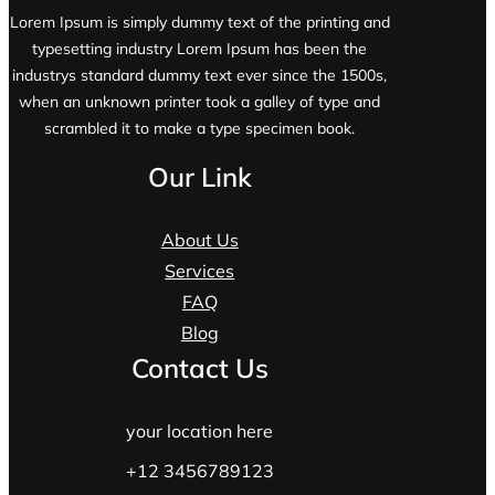
Lorem Ipsum is simply dummy text of the printing and
typesetting industry Lorem Ipsum has been the
industrys standard dummy text ever since the 1500s,
when an unknown printer took a galley of type and
scrambled it to make a type specimen book.
Our Link
About Us
Services
FAQ
Blog
Contact Us
your location here
+12 3456789123