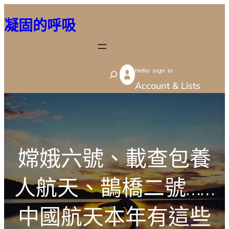
跳
凝固的呼吸
至
主
要
Hello sign in
內
S
Account & Lists
容
e
a
r
c
嫦娥六號、載查包養
h
人航天、鵲橋二號……
中國航天本年有這些