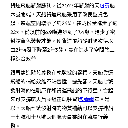
貨運飛船發射勝利，從2023年發射的天
包養
船
六號開端，天船貨運飛船采用了改良型貨色
艙，裝載空間增添了約24%，裝載份量進步了約
22%，從以前的6.9噸進步到了7.4噸，進步了密
封艙貨色裝載才能，使貨運飛船發射頻次得以
由2年4發下降至2年3發，實在進步了空間站工
程綜合效益。
跟著建造階段義務在軌數據的累積，天船貨運
飛船的補給效能不竭晉陞。據先容，天船七號
發射時的在軌庫存和貨運飛船的下行量，合起
來可支撐航天員乘組在軌駐留1
包養網
年。是
以，天船七號發射時的物質補給可以支撐神船
十七號和十八號兩個航天員乘組在軌履行義
務。