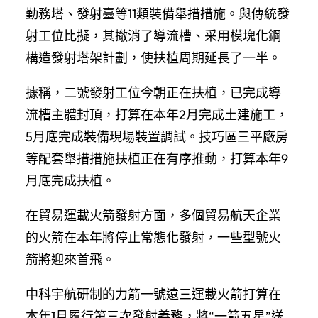
勤務塔、發射臺等11類裝備舉措措施。與傳統發
射工位比擬，其撤消了導流槽、采用模塊化鋼
構造發射塔架計劃，使扶植周期延長了一半。
據稱，二號發射工位今朝正在扶植，已完成導
流槽主體封頂，打算在本年2月完成土建施工，
5月底完成裝備現場裝置調試。技巧區三平廠房
等配套舉措措施扶植正在有序推動，打算本年9
月底完成扶植。
在貿易運載火箭發射方面，多個貿易航天企業
的火箭在本年將停止常態化發射，一些型號火
箭將迎來首飛。
中科宇航研制的力箭一號遠三運載火箭打算在
本年1月履行第三次發射義務，將“一箭五星”送