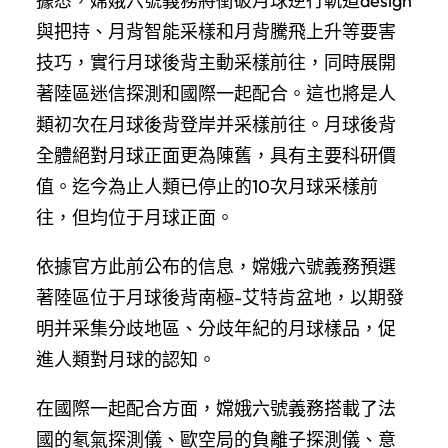
據悉，嫦娥六號義務將衝破月球逆行軌道design
與把持、月背智能采樣和月背騰飛上升等要害
技巧，實行月球後背主動采樣前往，同時展開
著陸區迷信探測和國際一起配合。這也將是人
類初次在月球後背登岸并采樣前往。月球後背
全體絕對月球正面更為陳舊，具有主要科研價
值。迄今為止人類已停止的10次月球采樣前
往，但均位于月球正面。
依據官方此前公布的信息，嫦娥六號義務預選
著陸區位于月球後背南極-艾特肯盆地，以期發
明并采集分歧地區、分歧年紀的月球樣品，促
進人類對月球的認知。
在國際一起配合方面，嫦娥六號義務搭載了法
國的氡氣探測儀、歐空局的負離子探測儀、意