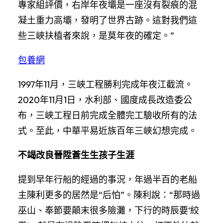
專家組評價，右岸年夜壩是一座沒有裂痕的混
凝土重力高壩，發明了世界古跡。這對我們這
些三峽扶植者來說，是莫年夜的確定。”
包養網
1997年11月，三峽工程勝利完成年夜江截流。
2020年11月1日，水利部、國度成長改造委公
布，三峽工程日前完成全體完工驗收所有的法
式。至此，中華平易近族百年三峽幻想完成。
不竭改良晉陞蒼生生孩子生涯
提到早年行船的經過的事況，年過半百的老船
主陳利更多的居然是“后怕”。陳利說：“那時過
巫山、奉節要顛末很多險灘，下行的時辰要‘絞