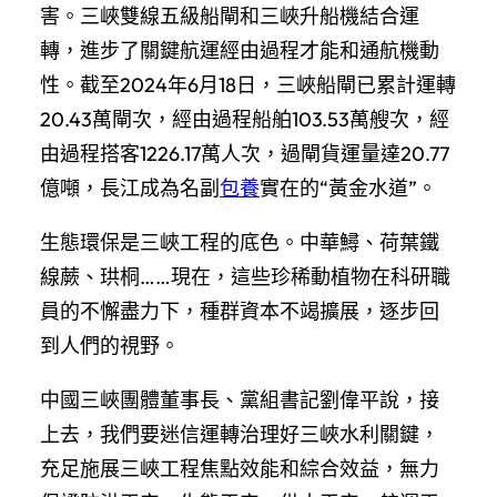
害。三峽雙線五級船閘和三峽升船機結合運
轉，進步了關鍵航運經由過程才能和通航機動
性。截至2024年6月18日，三峽船閘已累計運轉
20.43萬閘次，經由過程船舶103.53萬艘次，經
由過程搭客1226.17萬人次，過閘貨運量達20.77
億噸，長江成為名副
包養
實在的“黃金水道”。
生態環保是三峽工程的底色。中華鱘、荷葉鐵
線蕨、珙桐……現在，這些珍稀動植物在科研職
員的不懈盡力下，種群資本不竭擴展，逐步回
到人們的視野。
中國三峽團體董事長、黨組書記劉偉平說，接
上去，我們要迷信運轉治理好三峽水利關鍵，
充足施展三峽工程焦點效能和綜合效益，無力