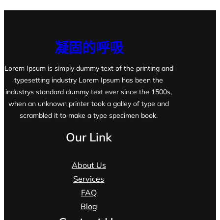
凝固的呼吸
Lorem Ipsum is simply dummy text of the printing and
typesetting industry Lorem Ipsum has been the
industrys standard dummy text ever since the 1500s,
when an unknown printer took a galley of type and
scrambled it to make a type specimen book.
Our Link
About Us
Services
FAQ
Blog