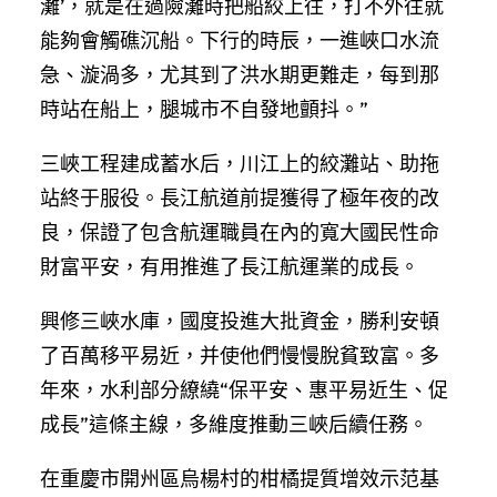
灘’，就是在過險灘時把船絞上往，打不外往就
能夠會觸礁沉船。下行的時辰，一進峽口水流
急、漩渦多，尤其到了洪水期更難走，每到那
時站在船上，腿城市不自發地顫抖。”
三峽工程建成蓄水后，川江上的絞灘站、助拖
站終于服役。長江航道前提獲得了極年夜的改
良，保證了包含航運職員在內的寬大國民性命
財富平安，有用推進了長江航運業的成長。
興修三峽水庫，國度投進大批資金，勝利安頓
了百萬移平易近，并使他們慢慢脫貧致富。多
年來，水利部分繚繞“保平安、惠平易近生、促
成長”這條主線，多維度推動三峽后續任務。
在重慶市開州區烏楊村的柑橘提質增效示范基