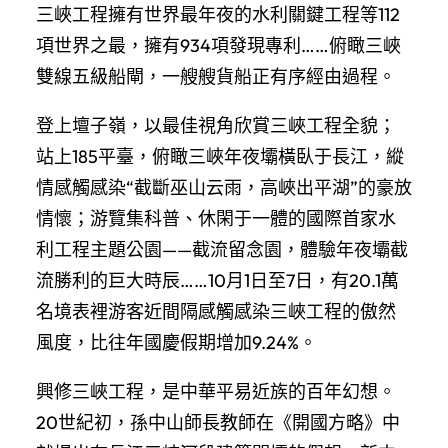
三峽工程擁有世界最年夜的水利關鍵工程等112
項世界之最，擁有934項發現專利……俯瞰三峽
雙線五級船閘，一艘艘貨船正有序經由過程。
登上壇子嶺，以最佳視角欣賞三峽工程全貌；
站上185平臺，俯瞰三峽年夜壩橫臥于長江，縱
情感觸感染“截斷巫山云雨，高峽出平湖”的豪放
情懷；游覽集科普、休閑于一體的國際首家水
利工程主題公園——截流留念園，體驗年夜壩截
流勝利的巨大時辰……10月1日至7日，有20.1萬
名境表裡游客近間隔感觸感染三峽工程的傲然
風度，比往年國慶假期增加9.24%。
興修三峽工程，是中華平易近族的百年幻想。
20世紀初，孫中山師長教師在《開國方略》中