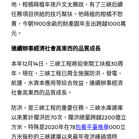
地，柑橘蒔植年夜戶文太勝說，有了三峽后續
任務項目供給的技巧幫扶，他蒔植的柑橘不愁
賣，今朝1900余畝的財產園年支出跨越1000萬
元。
連續辦事經濟社會高東西的品質成長
本年12月14日，三峽工程將迎來開工扶植30周
年。現在，三峽工程已周全施展防洪、發電、
航運、水資本應用等綜合效益，連續辦事經濟
社會高東西的品質成長。
防洪，是三峽工程的重要任務。三峽水庫建庫
以來累計攔洪近70次，攔洪總量跨越2200億立
方米，特殊是2020年在78
包養平臺推舉
000立
方米每秒的三峽建庫以來最年夜洪峰過境時