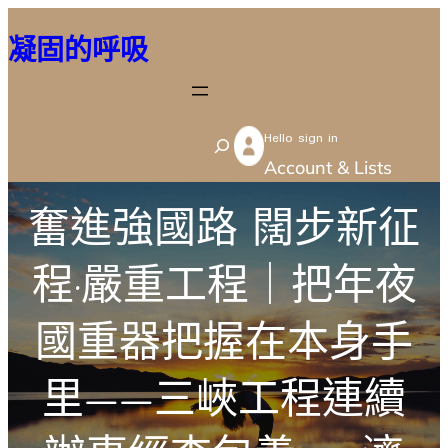
跳
凝固的呼吸
至
主
要
Hello sign in
內
S
Account & Lists
容
e
a
奮進強國路 闊步新征
r
c
程·嚴重工程｜把年夜
h
國重器把握在本身手
里——三峽工程連續