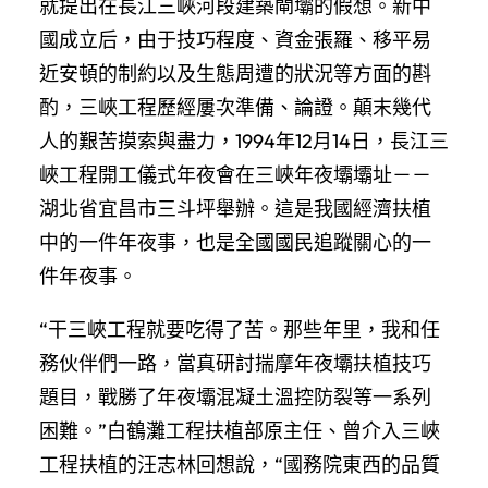
就提出在長江三峽河段建築閘壩的假想。新中
國成立后，由于技巧程度、資金張羅、移平易
近安頓的制約以及生態周遭的狀況等方面的斟
酌，三峽工程歷經屢次準備、論證。顛末幾代
人的艱苦摸索與盡力，1994年12月14日，長江三
峽工程開工儀式年夜會在三峽年夜壩壩址－－
湖北省宜昌市三斗坪舉辦。這是我國經濟扶植
中的一件年夜事，也是全國國民追蹤關心的一
件年夜事。
“干三峽工程就要吃得了苦。那些年里，我和任
務伙伴們一路，當真研討揣摩年夜壩扶植技巧
題目，戰勝了年夜壩混凝土溫控防裂等一系列
困難。”白鶴灘工程扶植部原主任、曾介入三峽
工程扶植的汪志林回想說，“國務院東西的品質