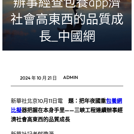
辦事經查包養app濟
社會高東西的品質成
長_中國網
ADMIN
2024 年 10 月 21 日
新華社北京10月11日電
題：把年夜國重
包養網
比擬
器把握在本身手里——三峽工程連續辦事經
濟社會高東西的品質成長