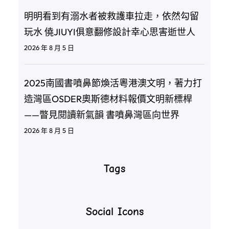
明明看到有溺水者被救護車拉走，依然勾留
玩水 僥JIUYI俱意翻修設計幸心思害逝世人
2026 年 8 月 5 日
2025南國書噴鼻節煥活粵港澳文明，著力打
造灣區OSDER奧斯德材料報價文明新標桿
——瞥見閱讀新氣韻 書噴鼻灣區向世界
2026 年 8 月 5 日
Tags
Social Icons