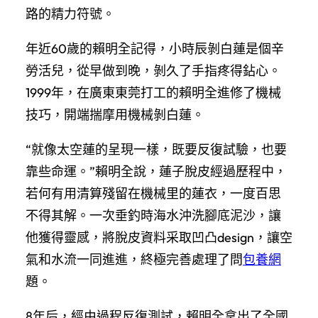
路的精力符號。
年近60歲的賴明全記得，小時辰剝白蓮是個辛
勞活兒，從早做到晚，剝久了手指疼得鉆心。
1999年，在廣東東莞打工的賴明全進修了機械
技巧，開端揣摩用機械剝白蓮。
“就像太空蓮的呈現一樣，既要反復試驗，也要
靠些命運。”賴明全說，蓮子脫皮經過歷程中，
若何有用清算殘留在機械里的蓮衣，一度百思
不得其解。一次垂釣時海水沖洗腳底泥沙，讓
他獲得靈感，將脫皮資料采取凹凸design，讓空
氣和水流一同進進，終極完善處理了問
包養網
題。
8年后，經由過程反復測試，賴明全拿出了全國