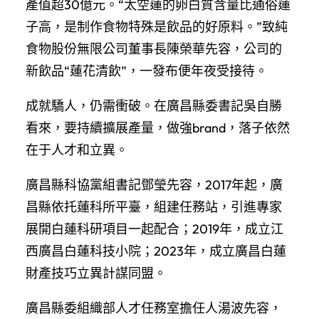
產值超30億元。“太空蓮的卵白質含量比通俗蓮
子高，是制作食物特殊是飲品的好原料。”致純
食物股份無限公司董事長陳榮華先容，公司的
新飲品“蓮花清飲”，一發布便年夜受接待。
成就驕人，仍需衝破。在廣昌縣委書記吳自勝
看來，要持續擴展產量，做強brand，落子依然
在于人才和立異。
廣昌縣科協黨組書記鄧瑩先容，2017年起，廣
昌縣依托蓮科所平臺，組建任務站，引進專家
展開白蓮科研項目一起配合；2019年，成立江
西廣昌白蓮科技小院；2023年，成立廣昌白蓮
財產技巧立異計謀同盟。
廣昌縣委組織部人才任務室擔任人湯波先容，