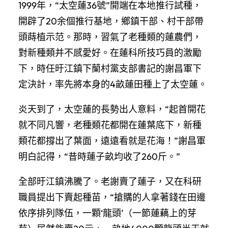
1999年，“太空蓮36號”開端在本地推行試種，
開辟了20余個推行基地，鄉鎮干部、村干部帶
頭蒔植示范。那時，習氣了老種類的蓮農們，
對新種類并不感愛好。在蓮科所技巧員的激勵
下，時任旴江鎮下蘭村黨支部書記的謝昌軍下
定決計，率先將本身的4畝蓮田種上了太空蓮。
炎天到了，太空蓮的長勢出人意料，“起首開花
就不同凡響，老種類花都開在蓮葉底下，新種
類花都撐出了葉面，遠遠看就是花海！”謝昌軍
明白記得，“昔時蓮子畝均收了260斤。”
全部旴江鎮沸騰了。老謝賣了蓮子，又在科研
職員提出下賣起種苗，“搶購的人拿著錢在田邊
依序排列隊伍，一顆‘龍頭’（一節蓮藕上的芽