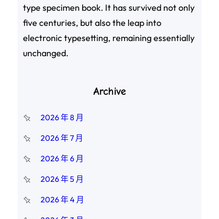
type specimen book. It has survived not only
five centuries, but also the leap into
electronic typesetting, remaining essentially
unchanged.
Archive
2026 年 8 月
2026 年 7 月
2026 年 6 月
2026 年 5 月
2026 年 4 月