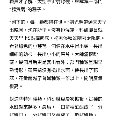
職員才了解，太空宇宙射線強，會裁減一部門
“體質弱”的種子。
“剩下的，每一顆都得在世。”劉光明帶頭天天早
出晚回，泡在所里。沒有恒溫箱，科研職員就
天天早上5點鐘起床，拖著浸種盆隨著太陽跑。
看著綠色的小芽苞一個個在水中冒出頭，長出
細細的幼根，長出小小的葉片，大師滿懷盼
望。幾個月后更是喜出看外：部門種類呈現早
熟情形，蓮葉還沒有挺出水面，便長出了花
蕊，花量超越了普通種類一倍以上，闡明產量
很高。
對這些特別種類，科研職員屢次擴繁，試種的
水缸越來越多，最后，一口育種缸釀成了一分
試驗田，一分試驗田又釀成了一畝試驗地。