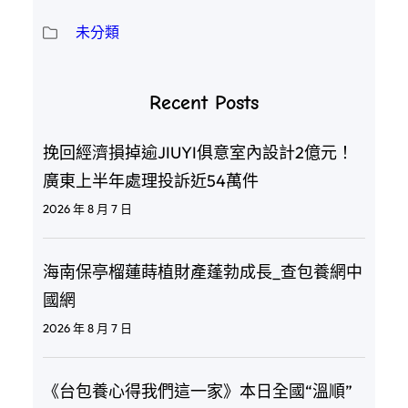
未分類
Recent Posts
挽回經濟損掉逾JIUYI俱意室內設計2億元！
廣東上半年處理投訴近54萬件
2026 年 8 月 7 日
海南保亭榴蓮蒔植財產蓬勃成長_查包養網中
國網
2026 年 8 月 7 日
《台包養心得我們這一家》本日全國“溫順”