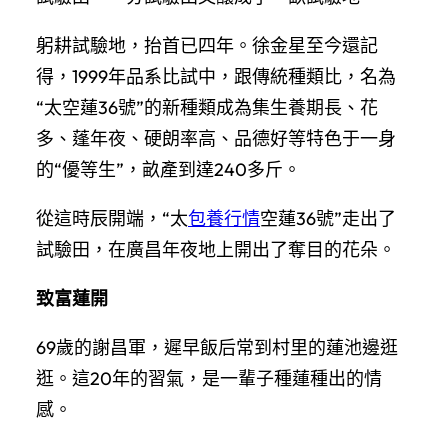
躬耕試驗地，抬首已四年。徐金星至今還記
得，1999年品系比試中，跟傳統種類比，名為
“太空蓮36號”的新種類成為集生養期長、花
多、蓬年夜、硬朗率高、品德好等特色于一身
的“優等生”，畝產到達240多斤。
從這時辰開端，“太
包養行情
空蓮36號”走出了
試驗田，在廣昌年夜地上開出了奪目的花朵。
致富蓮開
69歲的謝昌軍，遲早飯后常到村里的蓮池邊逛
逛。這20年的習氣，是一輩子種蓮種出的情
感。