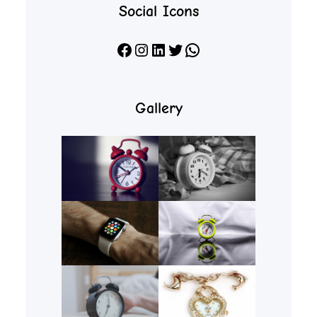
Social Icons
Facebook
Instagram
LinkedIn
X
WhatsApp
Gallery