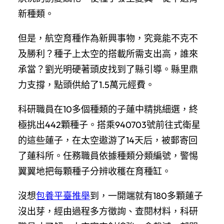
新種類。
但是，航空育種作為新興事物，究竟能不克不
及勝利？種子上太空的搭載所需支出高，誰來
承當？劉光明硬著頭皮找到了縣引導。縣里鼎
力支撐，點頭供給了1.5萬元經費。
科研職員在10多個種類的子蓮中精挑細選，終
極挑出442顆種子。搭乘940703號前往式衛星
的這些蓮子，在太空遨游了14天后，被郵寄回
了蓮科所。任務職員依據種類分類編號，警惕
翼翼地把每顆種子分辨收穫在育種缸。
沒想
包養平臺推舉
到，一開端就有180多顆蓮子
沒出芽，經由過程多方徵詢、查閱材料，科研