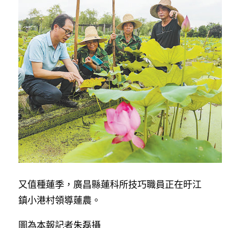
又值種蓮季，廣昌縣蓮科所技巧職員正在旴江
鎮小港村領導蓮農。
圖為本報記者朱磊攝