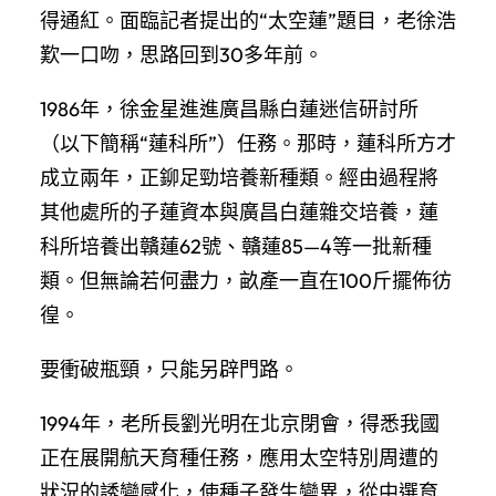
得通紅。面臨記者提出的“太空蓮”題目，老徐浩
歎一口吻，思路回到30多年前。
1986年，徐金星進進廣昌縣白蓮迷信研討所
（以下簡稱“蓮科所”）任務。那時，蓮科所方才
成立兩年，正鉚足勁培養新種類。經由過程將
其他處所的子蓮資本與廣昌白蓮雜交培養，蓮
科所培養出贛蓮62號、贛蓮85—4等一批新種
類。但無論若何盡力，畝產一直在100斤擺佈彷
徨。
要衝破瓶頸，只能另辟門路。
1994年，老所長劉光明在北京閉會，得悉我國
正在展開航天育種任務，應用太空特別周遭的
狀況的誘變感化，使種子發生變異，從中選育