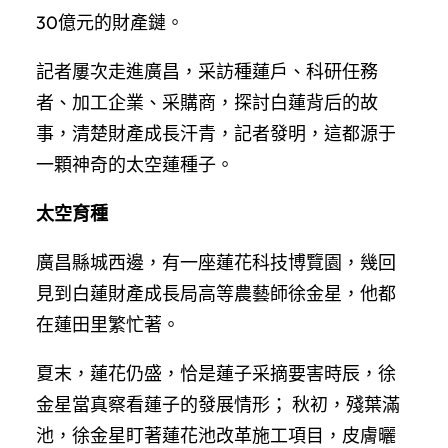
30億元的財產鏈。
記者屢次走進廣昌，采訪種蓮戶、科研任務
者、加工企業、采購商，探討白蓮背后的故
事，清楚財產成長汗青，記者發明，這都源于
一顆神奇的太空蓮種子。
太空育種
廣昌縣城西邊，有一座蓮花科技博覽園，幾回
見到白蓮財產成長局高等農藝師徐金星，他都
在蓮田里繁忙著。
夏末，蓮花仍盛，恰是蓮子采摘要害時辰，徐
金星當真察看蓮子的發展情形； 秋初，殘葉滿
池，徐金星盯著蓮花池改革施工項目，皮膚曬