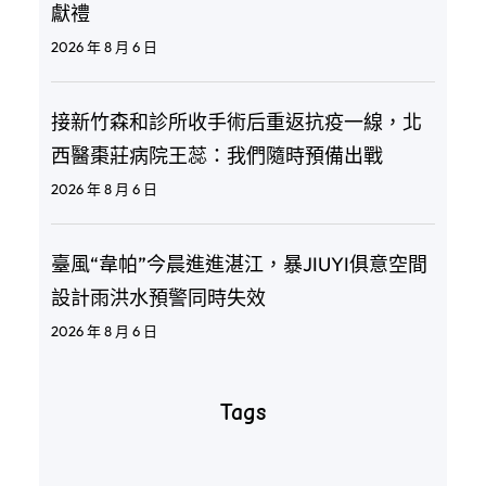
獻禮
2026 年 8 月 6 日
接新竹森和診所收手術后重返抗疫一線，北
西醫棗莊病院王蕊：我們隨時預備出戰
2026 年 8 月 6 日
臺風“韋帕”今晨進進湛江，暴JIUYI俱意空間
設計雨洪水預警同時失效
2026 年 8 月 6 日
Tags