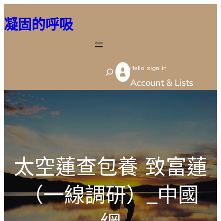
跳
凝固的呼吸
至
主
要
Hello sign in
內
S
Account & Lists
容
e
a
r
c
h
太空蓮查包養 致富蓮
（一線調研）_中國