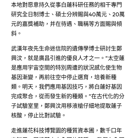
本地對愿意持久從事白蓮科研任務的相干專門
研究全日制博士、碩士分辨賜與40萬元、20萬
元的嘉獎補助，并在待遇、職稱等方面賜與傾
斜。
武漢年夜先生命迷信院的遺傳學博士研討生鄭
興汶，就是廣昌引進的優良人才之一。“太空蓮
是應用宇宙空間的特別周遭的狀況感化使生物
基因漸變，再前往空中停止選育，培養新種
類。明天，我們應用基因技巧，將白蓮好基因
完成聚合，從而發生新的種類。”在古代化的分
子試驗室里，鄭興汶用移液槍仔細地提取蓮子
核酸，停止比對試驗。
走進蓮花科技博覽園的種質資本圃，數千口年