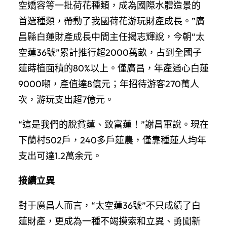
空嬌容等一批荷花種類，成為國際水體造景的
首選種類，帶動了我國荷花游玩財產成長。”廣
昌縣白蓮財產成長中間主任揭志輝說，今朝“太
空蓮36號”累計推行超2000萬畝，占到全國子
蓮蒔植面積的80%以上。僅廣昌，年產通心白蓮
9000噸，產值達8億元；年招待游客270萬人
次，游玩支出超7億元。
“這是我們的脫貧蓮、致富蓮！”謝昌軍說。現在
下蘭村502戶，240多戶蓮農，僅靠種蓮人均年
支出可達1.2萬余元。
接續立異
對于廣昌人而言，“太空蓮36號”不只成績了白
蓮財產，更成為一種不竭摸索和立異、勇闖新