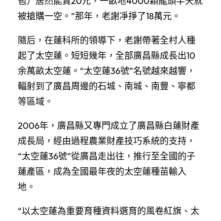
苞）居然能賣20元，一畝地4000顆龍頭半天就
被搶購一空。”那年，老謝凈掙了18萬元。
隨后，在蓮科所的領導下，老謝帶著全村人種
起了太空蓮。短短幾年，全部廣昌縣成長出10
余萬畝太空蓮。“太空蓮36號”名號越來越響，
輻射到了廣昌周邊的石城、南城、南豐、寧都
等區域。
2006年，廣昌縣又專門成立了廣昌縣白蓮財產
成長局，經由過程農業財產技巧系統的支持，
“太空蓮36號”從廣昌走出往，推行至全國的子
蓮產區，成為全國最年夜的太空蓮種苗輸入
地。
“以太空蓮為重要育種資料選育的風卷紅旗、太