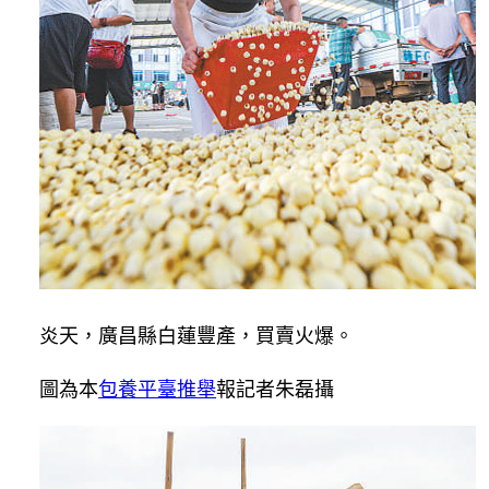
炎天，廣昌縣白蓮豐產，買賣火爆。
圖為本
包養平臺推舉
報記者朱磊攝