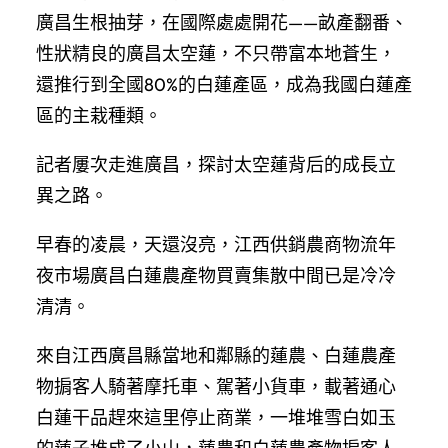
廣昌生根抽芽，在國際處處開花——畝產翻番、
性狀精良的廣昌太空蓮，不只帶富本地蒼生，
還推行到全國80%的白蓮產區，成為我國白蓮產
區的主栽種類。
記者屢次走進廣昌，探討太空蓮背后的成長立
異之路。
早春的凌晨，天還沒亮，江西供銷農商物流年
夜市場廣昌白蓮農產物買賣集散中間已是冷冷
清清。
來自江西廣昌縣當地和鄰縣的蓮農、白蓮農產
物掮客人騎著摩托車、駕著小貨車，載著通心
白蓮干品趕來這里停止商業，一堆堆雪白如玉