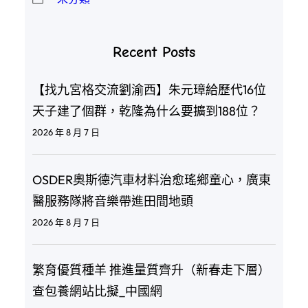
Recent Posts
【找九宮格交流劉渝西】朱元璋給歷代16位
天子建了個群，乾隆為什么要擴到188位？
2026 年 8 月 7 日
OSDER奧斯德汽車材料治愈瑤鄉童心，廣東
醫服務隊將音樂帶進田間地頭
2026 年 8 月 7 日
繁育優質種羊 推進量質齊升（新春走下層）
查包養網站比擬_中國網