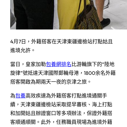
4月7日，外籍搭客在天津東疆邊檢站打點姑且
進境允許。
當日，皇家加勒
包養網排名
比游輪旗下的“陸地
旋律”號抵達天津國際郵輪母港，1800余名外籍
搭客開啟為期兩天一夜的京津之旅。
為
包養
高效疾速為外籍搭客打點進境通關手
續，天津東疆邊檢站采取提早審核、海上打點
和加開姑且辦證窗口等多項辦法，保證外籍搭
客順通順關。此外，任務職員現場為進境外籍