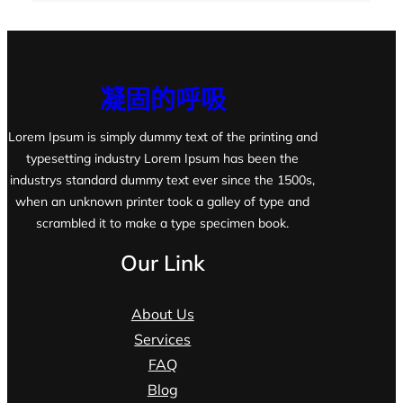
凝固的呼吸
Lorem Ipsum is simply dummy text of the printing and
typesetting industry Lorem Ipsum has been the
industrys standard dummy text ever since the 1500s,
when an unknown printer took a galley of type and
scrambled it to make a type specimen book.
Our Link
About Us
Services
FAQ
Blog