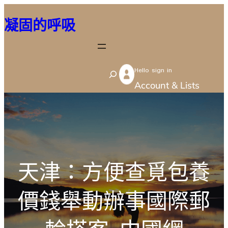
跳
凝固的呼吸
至
主
要
Hello sign in
內
S
Account & Lists
容
e
a
r
c
h
天津：方便查覓包養
價錢舉動辦事國際郵