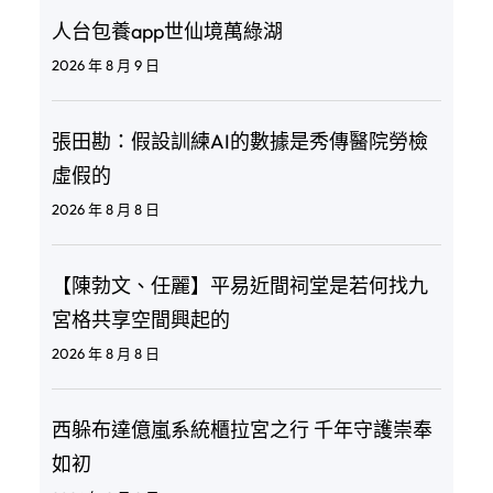
人台包養app世仙境萬綠湖
2026 年 8 月 9 日
張田勘：假設訓練AI的數據是秀傳醫院勞檢
虛假的
2026 年 8 月 8 日
【陳勃文、任麗】平易近間祠堂是若何找九
宮格共享空間興起的
2026 年 8 月 8 日
西躲布達億嵐系統櫃拉宮之行 千年守護崇奉
如初