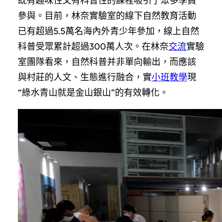
既有趣味性又有科普性的課程吸引了眾多學員
參與。目前，林奈實驗室的線下自然教育活動
已有超過5.5萬名海內外青少年參加，線上自然
科普受眾累計超過300萬人次。在林奈
交流
實驗
室團隊看來，自然科普并非單向輸出，而應該
與村莊的人文、生態進行融合，實
小班教學
現
“綠水青山就是金山銀山”的有效轉化。