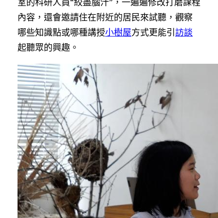
室的科研人員“絞盡腦汁”，一遍遍修改打磨課程
內容，還會邀請住在附近的居民來試聽，觀察
哪些知識點或哪種講授
小樹屋
方式更能引
訪談
起聽眾的興趣。