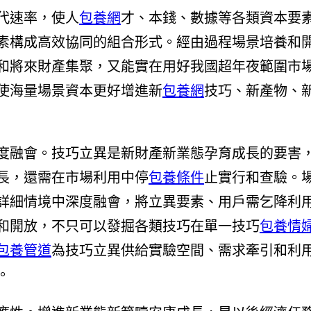
代速率，使人
包養網
才、本錢、數據等各類資本要
素構成高效協同的組合形式。經由過程場景培養和
和將來財產集聚，又能實在用好我國超年夜範圍市
使海量場景資本更好增進新
包養網
技巧、新產物、
度融會。技巧立異是新財產新業態孕育成長的要害
長，還需在市場利用中停
包養條件
止實行和查驗。
詳細情境中深度融會，將立異要素、用戶需乞降利
和開放，不只可以發掘各類技巧在單一技巧
包養情
包養管道
為技巧立異供給實驗空間、需求牽引和利
。