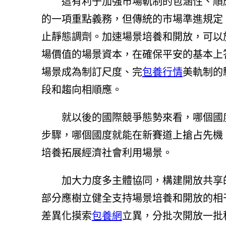
這有利于加強市場軌制的包涵性、順
的一項重點義務，但傳統的市場準進規定
止靜態調劑。加速場景培養和開放，可以
場價值的場景資本，在確保平安的基本上
場景成為制訂尺度、完
包養行情
美軌制的
段和趨向相順應。
就以後的國際競爭態勢來看，哪個國
步驟，哪個國度就能在新賽道上搶占先機
培養拓展經濟社會利用場景。
加大力度多主體協同，構建開放共享
部分應樹立健全支持場景培養和開放的相
差異化摸索
包養網
立異，分批次開放一批