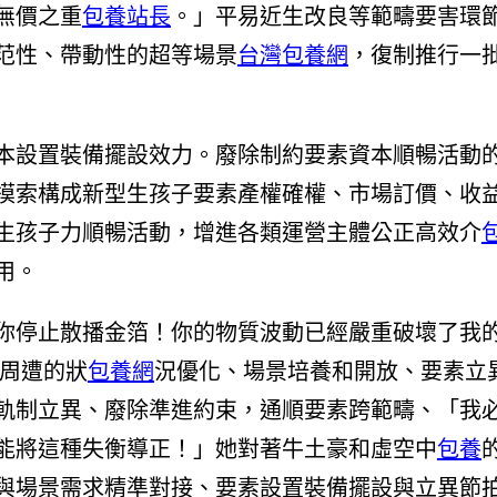
無價之重
包養站長
。」平易近生改良等範疇要害環
范性、帶動性的超等場景
台灣包養網
，復制推行一
本設置裝備擺設效力。廢除制約要素資本順暢活動
摸索構成新型生孩子要素產權確權、市場訂價、收
生孩子力順暢活動，增進各類運營主體公正高效介
用。
你停止散播金箔！你的物質波動已經嚴重破壞了我
周遭的狀
包養網
況優化、場景培養和開放、要素立
軌制立異、廢除準進約束，通順要素跨範疇、「我
能將這種失衡導正！」她對著牛土豪和虛空中
包養
與場景需求精準對接、要素設置裝備擺設與立異節