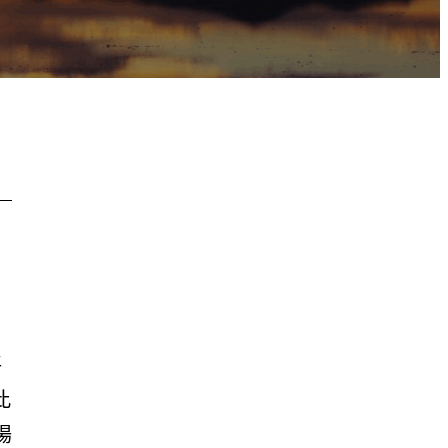
將
此
場