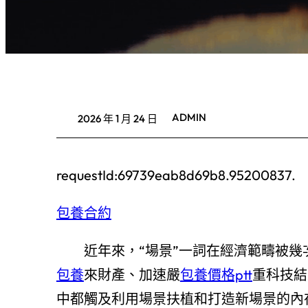
ADMIN
2026 年 1 月 24 日
requestId:69739eab8d69b8.95200837.
包養合約
近年來，“場景”一詞在經濟範疇被幾
包養
來財產、加速嚴
包養價格ptt
重科技結
中都觸及利用場景扶植和打造新場景的內在