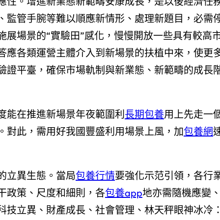
應性。增進新業態新範疇安康成長，是以後經濟任
、監管手腕等難以順應新情形、處理新題目，必需
施展場景的“實驗田”感化，慢慢開放一些具有較高
答應各類運營主體介入到新場景的扶植中來，使更
驗證平臺，確保市場軌制與新業態、新範疇的成長
度能在推進新場景年夜範圍利
長期包養
用上先走一
。對此，需用好我國豐盛利用場景上風，加
包養網
的立異生態。當局
包養行情
要強化示范引領，各行
干政策、尺度和細則，各
包養app
地亦需隨機應變
科技立異、財產成長、社會管理、林天秤眼神冰冷