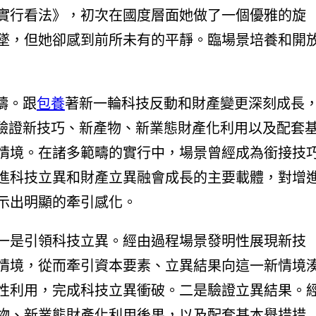
實行看法》，初次在國度層面她做了一個優雅的旋
墜，但她卻感到前所未有的平靜。臨場景培養和開
疇。跟
包養
著新一輪科技反動和財產變更深刻成長
性驗證新技巧、新產物、新業態財產化利用以及配套
情境。在諸多範疇的實行中，場景曾經成為銜接技
進科技立異和財產立異融會成長的主要載體，對增
示出明顯的牽引感化。
一是引領科技立異。經由過程場景發明性展現新技
情境，從而牽引資本要素、立異結果向這一新情境
性利用，完成科技立異衝破。二是驗證立異結果。
物、新業態財產化利用後果，以及配套基本舉措措