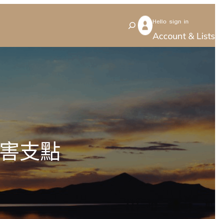
Hello sign in
S
Account & Lists
e
a
r
c
h
要害支點