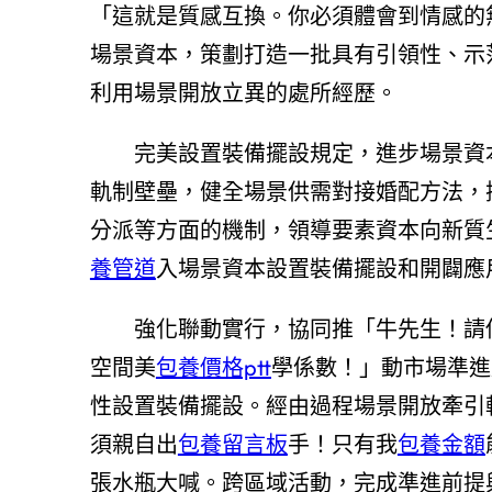
「這就是質感互換。你必須體會到情感的
場景資本，策劃打造一批具有引領性、示
利用場景開放立異的處所經歷。
完美設置裝備擺設規定，進步場景資
軌制壁壘，健全場景供需對接婚配方法，
分派等方面的機制，領導要素資本向新質
養管道
入場景資本設置裝備擺設和開闢應
強化聯動實行，協同推「牛先生！請
空間美
包養價格ptt
學係數！」動市場準進
性設置裝備擺設。經由過程場景開放牽引
須親自出
包養留言板
手！只有我
包養金額
張水瓶大喊。跨區域活動，完成準進前提