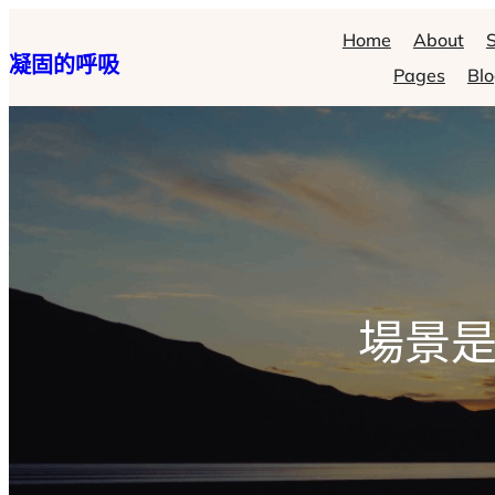
跳
Home
About
S
凝固的呼吸
至
Pages
Bl
主
要
內
容
場景是