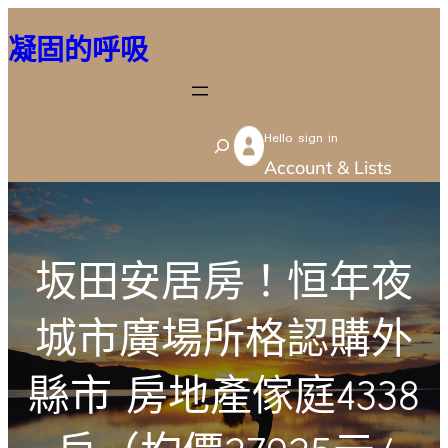
跳
凝固的呼吸
至
主
要
Hello sign in
內
S
Account & Lists
容
e
a
r
坂田安居房！恒年夜
c
h
城市廣場所格認購外
縣市 房地產傢庭4338