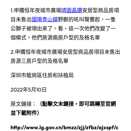
1.申購恒年夜城市廣場
晴園晶鑽
安居型商品房項
目未售出
國陽青山鎮
野獸的吼叫聲響起，一隻
公獅子被領出來了。看，這一次他們改變了一
個模式。他們房源兩房戶型的及格名單
2.申購恒年夜城市廣場安居型商品房項目未售出
房源三房戶型的及格名單
深圳市龍崗區住房和扶植局
2022年5月10日
原文鏈接：
（點擊文末鏈接，即可跳轉至官網
並下載附件）
http://www.lg.gov.cn/bmzz/zjj/zfbz/ajxspf/c