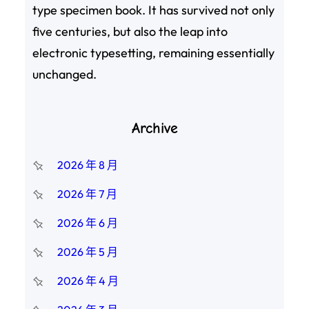
type specimen book. It has survived not only
five centuries, but also the leap into
electronic typesetting, remaining essentially
unchanged.
Archive
2026 年 8 月
2026 年 7 月
2026 年 6 月
2026 年 5 月
2026 年 4 月