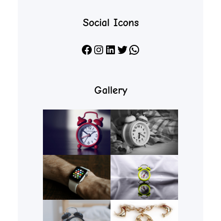
Social Icons
Facebook
Instagram
LinkedIn
X
WhatsApp
Gallery