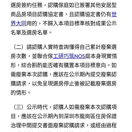
選房簽約任務，認購傢庭如已簽署其他安居型
商品房項目認購協定書，且認購協定書仍有
世
界大同
用的，不歸入本項目標準核對成果公示
名單及選房名單。
（二）請認購人實時查詢懂得自己累計廢棄選
房次數，並聯合傢
工研巧筑NO5
庭本身現實情
形，綜合斟酌能否確有購置本項目標意向。如
需廢棄本次認購，應該在公示期內提交廢棄認
購請求，以免呈現選房停止後被記載廢棄選房
的情形。
（三）公示時代，認購人如需廢棄本次認購項
目，應該在公示期內到深圳市龍崗區住房保證
治理中間提交書面廢棄認購請求，或經由過程