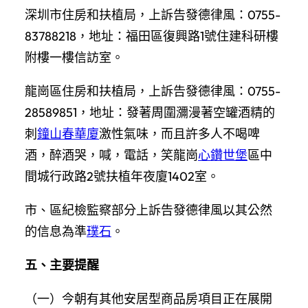
深圳市住房和扶植局，上訴告發德律風：0755-
83788218，地址：福田區復興路1號住建科研樓
附樓一樓信訪室。
龍崗區住房和扶植局，上訴告發德律風：0755-
28589851，地址：發著周圍瀰漫著空罐酒精的
刺
鐘山春華廈
激性氣味，而且許多人不喝啤
酒，醉酒哭，喊，電話，笑龍崗
心鑽世堡
區中
間城行政路2號扶植年夜廈1402室。
市、區紀檢監察部分上訴告發德律風以其公然
的信息為準
璞石
。
五、主要提醒
（一）今朝有其他安居型商品房項目正在展開