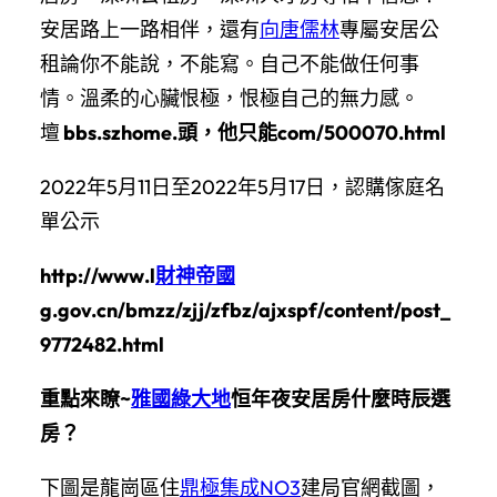
安居路上一路相伴，還有
向唐儒林
專屬安居公
租論你不能說，不能寫。自己不能做任何事
情。溫柔的心臟恨極，恨極自己的無力感。
壇
bbs.szhome.頭，他只能com/500070.html
2022年5月11日至2022年5月17日，認購傢庭名
單公示
http://www.l
財神帝國
g.gov.cn/bmzz/zjj/zfbz/ajxspf/content/post_
9772482.html
重點來瞭~
雅國綠大地
恒年夜安居房什麼時辰選
房？
下圖是龍崗區住
鼎極集成NO3
建局官網截圖，