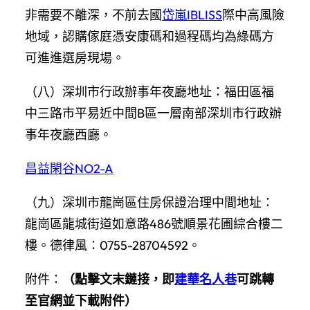
非需要不離深，不前去國
岱嵐IBLISS
際中高風險
地域，認購傢庭憑安康碼和過程碼均為綠碼方
可進進選房現場。
（八）深圳市行政辦事年夜廳地址：福田區福
中三路市平易近中間B區一層南部深圳市行政辦
事年夜廳西廳。
昌益閑谷NO2-A
（九）深圳市龍崗區住房保證治理中間地址：
龍崗區龍城街道如意路486號順景花圃綜合樓二
樓。德律風：0755-28704592。
附件：
（點擊文末鏈接，即
建華名人巷
可跳轉
至官網並下載附件）