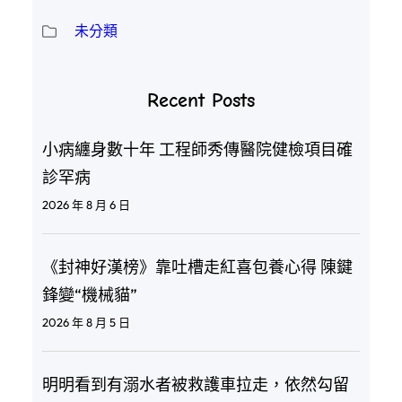
未分類
Recent Posts
小病纏身數十年 工程師秀傳醫院健檢項目確
診罕病
2026 年 8 月 6 日
《封神好漢榜》靠吐槽走紅喜包養心得 陳鍵
鋒變“機械貓”
2026 年 8 月 5 日
明明看到有溺水者被救護車拉走，依然勾留