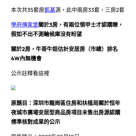
本次共35套房
凱基
源，此中兩房33套，三房2套
學府傳家堡
關於3房，有兩位領甲士才認購瞭，
假如不出不測輪候庫沒有盼望
關於2房，牛哥牛姐估計安居房（市總）排名
4W內無機會
公示註釋看這裡
原題目：深圳市龍崗區住房和扶植局關於恒年
夜城市廣場安居型商品房項目未售出房源認購
標準核對成果的公示