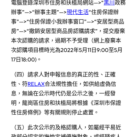
電腦登錄深圳市住房和扶植局網站—>“
黑川
政務
辦事”—>“辦事主題”—>
現代生活
“住房保證辦
事”—>“住房保證小我辦事窗口”—>“安居型商品
房”—>“撤銷安居型商品房認購請求”，提交廢棄
本次認購的請求，過期不予受理（網上廢棄本
次認購項目標時光為2022年5月11日9:00至5月
17日18:00)。
（四）請求人對申報信息的真正的性、正確
性、符
RELAX
合法規性擔任，如供給虛偽信
息，無論在公示時代仍是公示之後，一經發
明，龍崗區住房和扶植局將根據《深圳市保證
性住房條例》等有關規則停止處置。
（五）此次公示的及格認購人，如屬經平易近
政部分認定的撫恤定補優撫對象，或經殘疾人