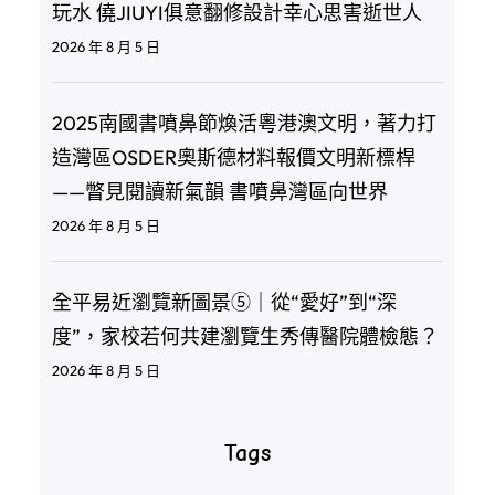
玩水 僥JIUYI俱意翻修設計幸心思害逝世人
2026 年 8 月 5 日
2025南國書噴鼻節煥活粵港澳文明，著力打
造灣區OSDER奧斯德材料報價文明新標桿
——瞥見閱讀新氣韻 書噴鼻灣區向世界
2026 年 8 月 5 日
全平易近瀏覽新圖景⑤｜從“愛好”到“深
度”，家校若何共建瀏覽生秀傳醫院體檢態？
2026 年 8 月 5 日
Tags