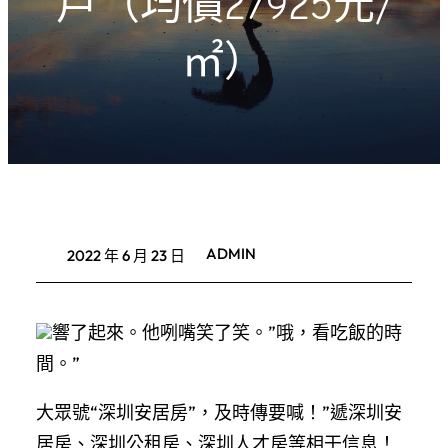
戶（均價27925元/
㎡）
ADMIN
2022 年 6 月 23 日
響了起來。他咧嘴笑了笑。”哦，看吃飯的時
間。”
大眾號“深圳安居房”，及時傳要喊！”遞深圳安
居房、深圳公租房、深圳人才房等相干信息！