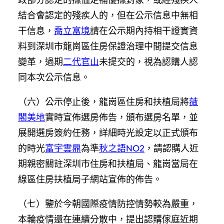
結合會認定的殘疾人的，但在公示信息中無相
干信息，
喬立富境
請在公示期內持相干證實資
料到深圳市龍崗區住房保證治理中間提交信息
變革，過期
二代官山
未提交的，視為認購人認
同本次公示信息。
（六）公示停止後，龍崗區住房和扶植局將
薇
閣美地
實時宣佈選房佈告，頒布選房名單，並
展開選房簽約任務，詳細時光設定以正式頒布
的時光
富宇雲鼎
為準
秋之語NO2
，請認購人近
期親密關註深圳市住房和扶植局、龍崗當局在
線區住房扶植局子網站宣佈的佈告。
（七）鑒於今朝國際疫情防控情勢較為嚴重，
本輪疫情還在連續分散中，提出認購傢庭近期