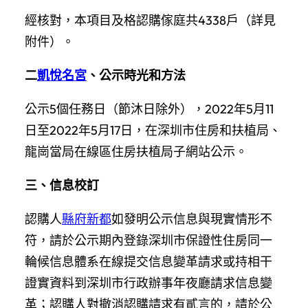
經核對，本項目及格認購傢庭共4338戶（詳見
附件）。
二
凱悅名宮
、公示時光和方法
公示5個任務日（節沐日除外），2022年5月11
日至2022年5月17日，在深圳市住房和扶植局、
龍崗當局在線區住房扶植局子網站公示。
三、信息校訂
認購人
縣府新都
如發明公示信息與現實情形不
符，請於公示期內登錄深圳市保證性住房同一
輪候信息體系在線提交信息變革請求或持相干
證實資料到深圳市行政辦事年夜廳請求信息變
革；認購人對撤消認購請求有貳言的，請於公