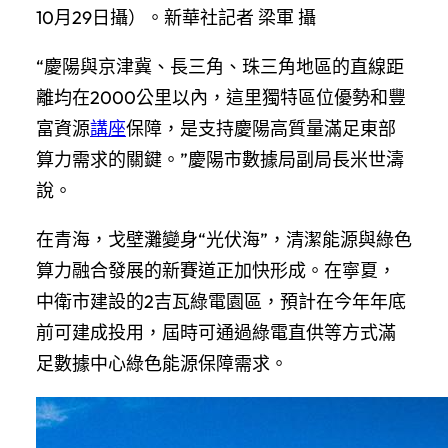
10月29日攝）。新華社記者 梁軍 攝
“慶陽與京津冀、長三角、珠三角地區的直線距
離均在2000公里以內，這里獨特區位優勢和豐
富資源
講座
保障，是支持慶陽高質量滿足東部
算力需求的關鍵。”慶陽市數據局副局長米世濤
說。
在青海，戈壁灘變身“光伏海”，清潔能源與綠色
算力融合發展的新賽道正加快形成。在寧夏，
中衛市建設的2吉瓦綠電園區，預計在今年年底
前可建成投用，屆時可通過綠電直供等方式滿
足數據中心綠色能源保障需求。