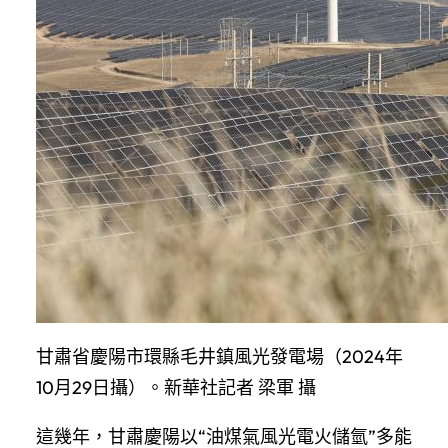
甘肅省慶陽市環縣毛井鎮風光發電場（2024年
10月29日攝）。新華社記者 梁軍 攝
這幾年，甘肅慶陽以“油煤氣風光電火儲氫”多能