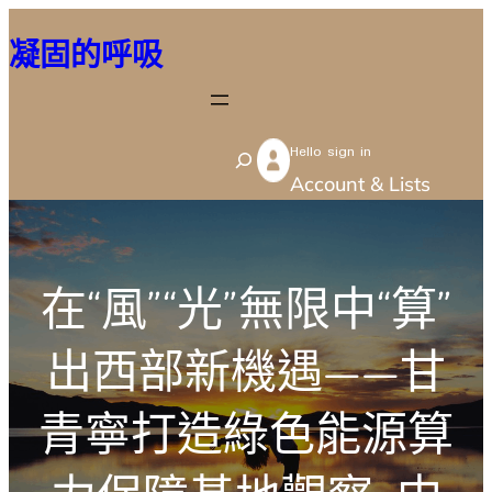
跳
凝固的呼吸
至
主
要
Hello sign in
內
S
Account & Lists
容
e
a
r
在“風”“光”無限中“算”
c
h
出西部新機遇——甘
青寧打造綠色能源算