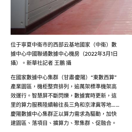
位于寧夏中衛市的西部云基地國家（中衛）數
據中心中國聯通數據中心機房（2022年3月1日
攝）。新華社記者 王鵬 攝
在國家數據中心集群（甘肅·慶陽）“東數西算”
產業園區，機柜整齊排列，逾萬架標準機架高
效運行。智慧屏不斷閃爍，數據實時更新，這
里的算力服務陸續輸往長三角和京津冀等地……
慶陽數據中心集群正以算力需求為驅動，加快
建園區、落項目、擴算力、聚集群、促融合。