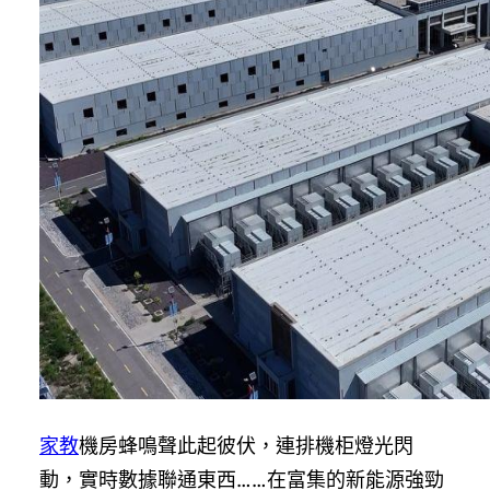
家教
機房蜂鳴聲此起彼伏，連排機柜燈光閃
動，實時數據聯通東西……在富集的新能源強勁