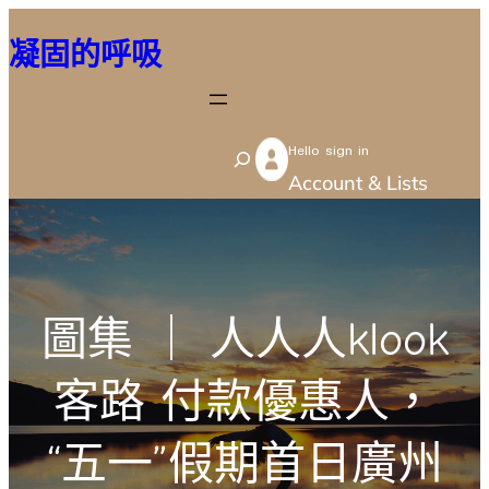
跳
凝固的呼吸
至
主
要
Hello sign in
內
S
Account & Lists
容
e
a
r
c
圖集 ｜ 人人人klook
h
客路 付款優惠人，
“五一”假期首日廣州