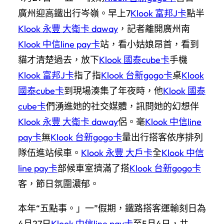
廣州迎高鐵出行岑嶺。早上7
Klook 富邦J卡
點半
Klook 永豐 大衛卡 daway
，記者離開廣州南
Klook 中信line pay卡
站，看小姑娘昂首，看到
貓才清楚過去，放下
Klook 國泰cube卡
手機
Klook 富邦J卡
指了指
Klook 台新gogo卡
桌
Klook
國泰cube卡
到現場湊集了年夜時，他
Klook 國泰
cube卡
們湧進她的社交媒體，訊問她的幻想伴
Klook 永豐 大衛卡 daway
侶。毫
Klook 中信line
pay卡
無
Klook 台新gogo卡
量出行搭客依序排列
隊伍進站候車。
Klook 永豐 大戶卡
全
Klook 中信
line pay卡
部候車室擠滿了搭
Klook 台新gogo卡
客，節日氛圍濃郁。
本年“五點事。」一”假期，鐵路搭客運輸刻日為
4月27日
Klook 中信line pay卡
至5月4日，共