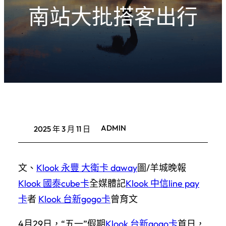
南站大批搭客出行
ADMIN
2025 年 3 月 11 日
文、
Klook 永豐 大衛卡 daway
圖/羊城晚報
Klook 國泰cube卡
全媒體記
Klook 中信line pay
卡
者
Klook 台新gogo卡
曾育文
4月29日，“五一”假期
Klook 台新gogo卡
首日，