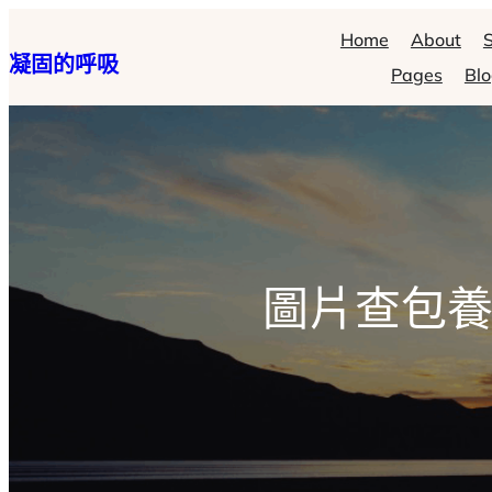
跳
Home
About
S
凝固的呼吸
至
Pages
Bl
主
要
內
容
圖片查包養