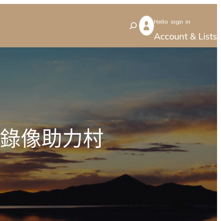
Hello sign in
S
Account & Lists
e
a
r
c
h
短錄像助力村