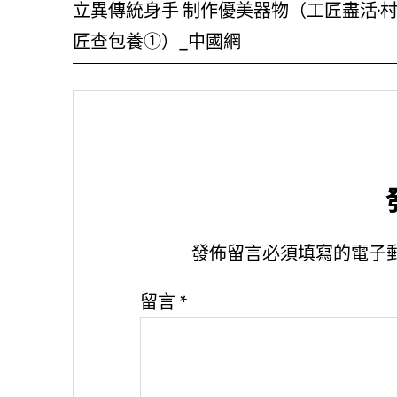
立異傳統身手 制作優美器物（工匠盡活·
匠查包養①）_中國網
發佈留言必須填寫的電子
留言
*