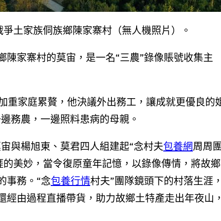
區戰爭土家族侗族鄉陳家寨村（無人機照片）。
鄉陳家寨村的莫宙，是一名“三農”錄像賬號收集主
為加重家庭累贅，他決議外出務工，讓成就更優良的
一邊務農，一邊照料患病的母親。
莫宙與楊旭東、莫君四人組建起“念村夫
包養網
周周
涯的美妙，當令復原童年記憶，以錄像傳情，將故鄉
的事務。“念
包養行情
村夫”團隊鏡頭下的村落生涯
還經由過程直播帶貨，助力故鄉土特產走出年夜山