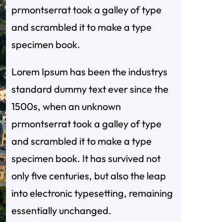
prmontserrat took a galley of type
and scrambled it to make a type
specimen book.
Lorem Ipsum has been the industrys
standard dummy text ever since the
1500s, when an unknown
prmontserrat took a galley of type
and scrambled it to make a type
specimen book. It has survived not
only five centuries, but also the leap
into electronic typesetting, remaining
essentially unchanged.