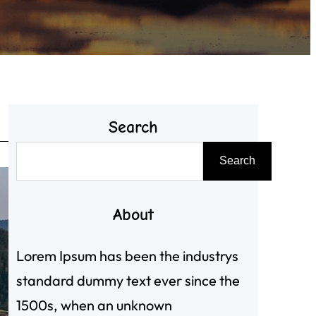
Search
搜
Search
尋
About
Lorem Ipsum has been the industrys
standard dummy text ever since the
1500s, when an unknown