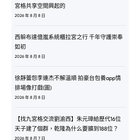
宮格共享空間興起的
2026 年 8 月 8 日
西躲布達億嵐系統櫃拉宮之行 千年守護崇奉
如初
2026 年 8 月 8 日
徐靜蕾怨李連杰不解溫順 拍豪台包養app情
排場像打戲(圖)
2026 年 8 月 8 日
【找九宮格交流劉渝西】朱元璋給歷代16位
天子建了個群，乾隆為什么要擴到188位？
2026 年 8 月 7 日