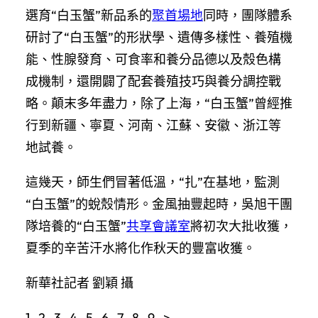
選育“白玉蟹”新品系的
聚首場地
同時，團隊體系
研討了“白玉蟹”的形狀學、遺傳多樣性、養殖機
能、性腺發育、可食率和養分品德以及殼色構
成機制，還開闢了配套養殖技巧與養分調控戰
略。顛末多年盡力，除了上海，“白玉蟹”曾經推
行到新疆、寧夏、河南、江蘇、安徽、浙江等
地試養。
這幾天，師生們冒著低溫，“扎”在基地，監測
“白玉蟹”的蛻殼情形。金風抽豐起時，吳旭干團
隊培養的“白玉蟹”
共享會議室
將初次大批收獲，
夏季的辛苦汗水將化作秋天的豐富收獲。
新華社記者 劉穎 攝
1 2 3 4 5 6 7 8 9 >