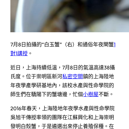
7月8日拍攝的“白玉蟹”（右）和通俗年夜閘蟹
1
對1講授
。
近日，上海持續低溫，7月8日的氣溫高達38攝
氏度。位于崇明區新河
私密空間
鎮的上海陸地
年夜學產學研基地內，該校水產與性命學院的
師生們在驕陽下的蟹塘邊，忙個
小樹屋
不斷。
2016年春天，上海陸地年夜學水產與性命學院
吳旭干傳授率領的團隊在江蘇興化和上海崇明
發明白殼蟹，于是遴選出來停止養殖保種。在