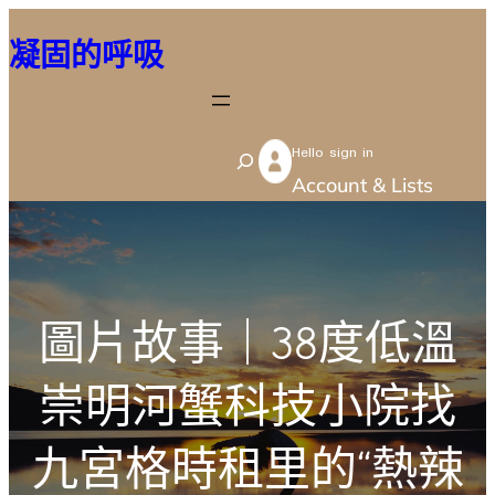
跳
凝固的呼吸
至
主
要
Hello sign in
內
S
Account & Lists
容
e
a
r
c
圖片故事｜38度低溫
h
崇明河蟹科技小院找
九宮格時租里的“熱辣