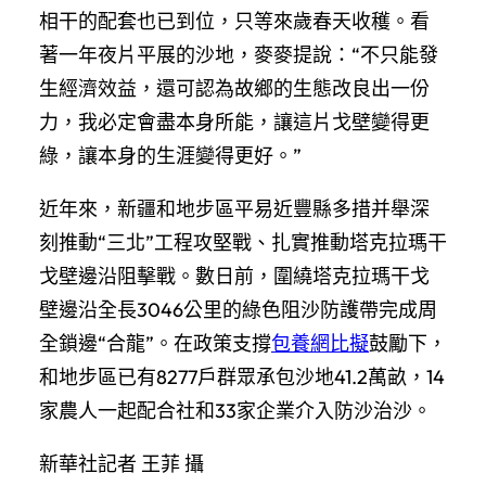
相干的配套也已到位，只等來歲春天收穫。看
著一年夜片平展的沙地，麥麥提說：“不只能發
生經濟效益，還可認為故鄉的生態改良出一份
力，我必定會盡本身所能，讓這片戈壁變得更
綠，讓本身的生涯變得更好。”
近年來，新疆和地步區平易近豐縣多措并舉深
刻推動“三北”工程攻堅戰、扎實推動塔克拉瑪干
戈壁邊沿阻擊戰。數日前，圍繞塔克拉瑪干戈
壁邊沿全長3046公里的綠色阻沙防護帶完成周
全鎖邊“合龍”。在政策支撐
包養網比擬
鼓勵下，
和地步區已有8277戶群眾承包沙地41.2萬畝，14
家農人一起配合社和33家企業介入防沙治沙。
新華社記者 王菲 攝