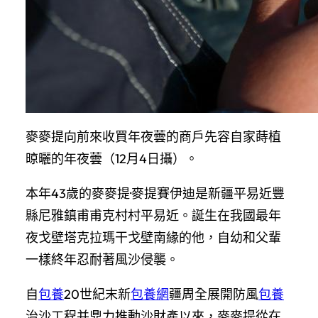
麥麥提向前來收買年夜蕓的商戶先容自家蒔植
晾曬的年夜蕓（12月4日攝）。
本年43歲的麥麥提·麥提賽伊迪是新疆平易近豐
縣尼雅鎮甫甫克村村平易近。誕生在我國最年
夜戈壁塔克拉瑪干戈壁南緣的他，自幼和父輩
一樣終年忍耐著風沙侵襲。
自
包養
20世紀末新
包養網
疆周全展開防風
包養
治沙工程并鼎力推動沙財產以來，麥麥提從在