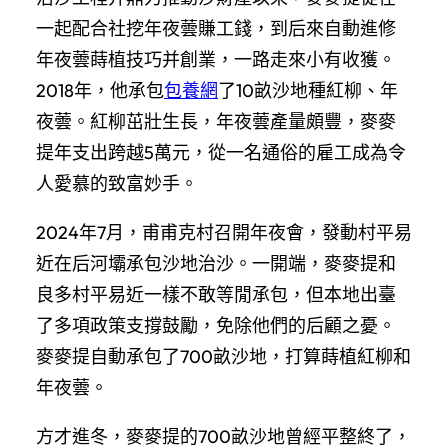
一起配合社挖年夜蕓賺工錢，到后來自動進修
年夜蕓蒔植技巧并創業，一路走來小有收獲。
2018年，他承包
包養網
了10畝沙地種紅柳、年
夜蕓。紅柳茁壯生長，年夜蕓產量頗豐，麥麥
提年支出跨越5萬元，從一名通俗的雇工成為令
人愛慕的致富妙手。
2024年7月，甫甫克村召開年夜會，發動村平易
近在后河壩承包沙地治沙。一開端，麥麥提和
良多村平易近一樣不敢等閒承包，但本地出臺
了多項政策支撐鼓勵，免除他們的后顧之憂。
麥麥提自動承包了700畝沙地，打算蒔植紅柳和
年夜蕓。
方才進冬，麥麥提的700畝沙地曾經平整終了，