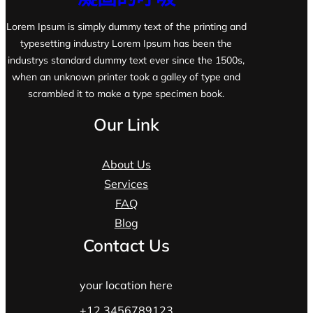
Lorem Ipsum is simply dummy text of the printing and
typesetting industry Lorem Ipsum has been the
industrys standard dummy text ever since the 1500s,
when an unknown printer took a galley of type and
scrambled it to make a type specimen book.
Our Link
About Us
Services
FAQ
Blog
Contact Us
your location here
+12 3456789123