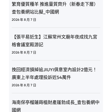
繁育優質種羊 推進量質齊升（新春走下層）
查包養網站比擬_中國網
2026 年 8 月 7 日
【張平易近生】江蘇常州文廟年夜成找九宮
格會議室殿游記
2026 年 8 月 7 日
挽回經濟損掉逾JIUYI俱意室內設計2億元！
廣東上半年處理投訴近54萬件
2026 年 8 月 7 日
海南保亭榴蓮蒔植財產蓬勃成長_查包養網中
國網