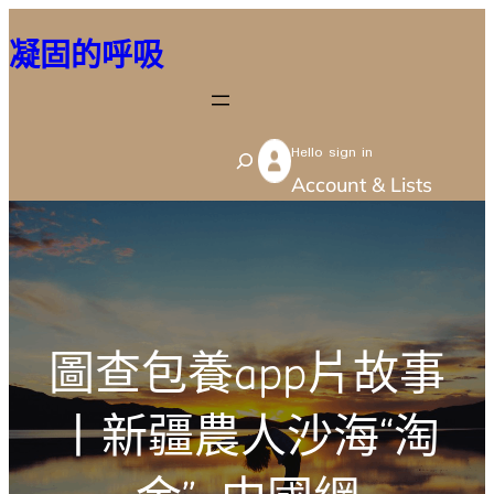
跳
凝固的呼吸
至
主
要
Hello sign in
內
S
Account & Lists
容
e
a
r
c
h
圖查包養app片故事
丨新疆農人沙海“淘