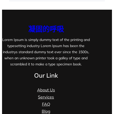
凝固的呼吸
Lorem Ipsum is simply dummy text of the printing and
typesetting industry Lorem Ipsum has been the
industrys standard dummy text ever since the 1500s,
when an unknown printer took a galley of type and
scrambled it to make a type specimen book.
Our Link
About Us
Services
FAQ
Blog