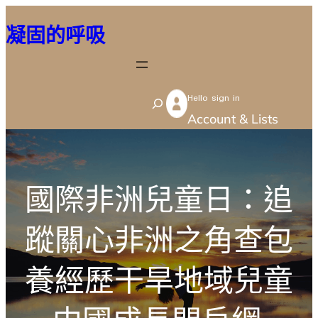
跳
凝固的呼吸
至
主
要
Hello sign in
內
S
Account & Lists
容
e
a
r
國際非洲兒童日：追
c
h
蹤關心非洲之角查包
養經歷干旱地域兒童