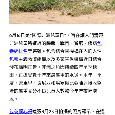
6月16日是“國際非洲兒童日”，旨在讓人們清楚
非洲兒童所遭遇的饑餓、戰鬥、貧窮、疾病
包
養網排名
等磨難。包含結合國機構在內的人性
包養
主義救濟組織以及多家景象機構近日結合
發布講明正告，非洲之角因持續四年旱季缺
雨，正遭受數十年來最嚴重的水災。本年一季
度，索馬里、肯尼亞和埃塞俄比亞陳述接收醫
治的嚴重養分不良兒童人數較今年年夜幅增
添。
包養網心得
這張3月23日拍攝的照片顯示，在遭