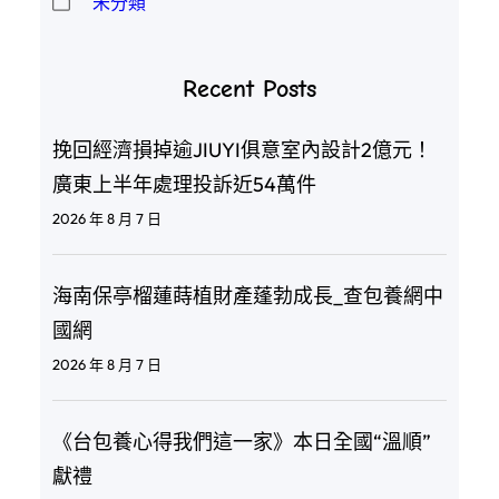
未分類
Recent Posts
挽回經濟損掉逾JIUYI俱意室內設計2億元！
廣東上半年處理投訴近54萬件
2026 年 8 月 7 日
海南保亭榴蓮蒔植財產蓬勃成長_查包養網中
國網
2026 年 8 月 7 日
《台包養心得我們這一家》本日全國“溫順”
獻禮