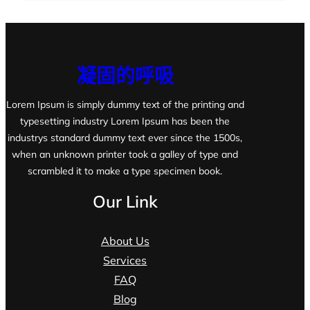
凝固的呼吸
Lorem Ipsum is simply dummy text of the printing and
typesetting industry Lorem Ipsum has been the
industrys standard dummy text ever since the 1500s,
when an unknown printer took a galley of type and
scrambled it to make a type specimen book.
Our Link
About Us
Services
FAQ
Blog