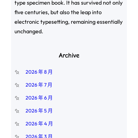
type specimen book. It has survived not only
five centuries, but also the leap into
electronic typesetting, remaining essentially
unchanged.
Archive
2026 年 8 月
2026 年 7 月
2026 年 6 月
2026 年 5 月
2026 年 4 月
2026 年 3 月