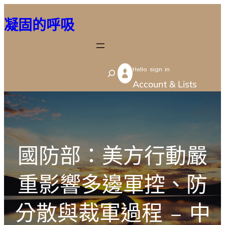
跳
凝固的呼吸
至
主
要
Hello sign in
內
S
Account & Lists
容
e
a
r
c
國防部：美方行動嚴
h
重影響多邊軍控、防
分散與裁軍過程 – 中