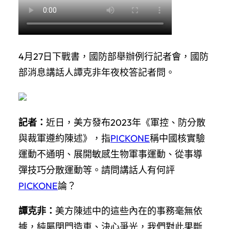
4月27日下戰書，國防部舉辦例行記者會，國防
部消息講話人譚克非年夜校答記者問。
記者：
近日，美方發布2023年《軍控、防分散
與裁軍遵約陳述》，指
PICKONE
稱中國核實驗
運動不通明、展開敏感生物軍事運動、從事導
彈技巧分散運動等。請問講話人有何評
PICKONE
論？
譚克非：
美方陳述中的這些內在的事務毫無依
據，純屬閉門造車、決心爭光，我們對此果斷