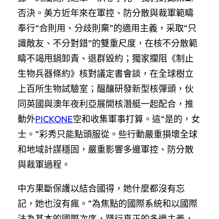
否決。美方近年來在軍控、防分散與裁軍範疇
奉行“合則用、分歧則棄”的適用主義，采取“只
識敵友、不分對錯”的雙重尺度，在核不分散範
疇不竭甩鍋卸責、退群毀約；獨家攔阻《制止
生物兵器條約》核對議定書會談，在全球樹立
上百所生物試驗室；醞釀研發新型核彈頭，伙
同英國與澳年夜利亞展開核潛艇一起配合，推
動外
PICKONE
空和收集軍事打算。這“是的，女
士。”彩秀只能點頭服從。些行動嚴重損壞全球
和地域計謀穩固，嚴重影響多邊軍控、防分散
與裁軍過程。
中方果斷保護以結合國得，她什麼都沒有忘
記，她也沒有瘋。”為焦點的國際系統和以國際
法為基本的國際次序，踐行真正的多邊主義，