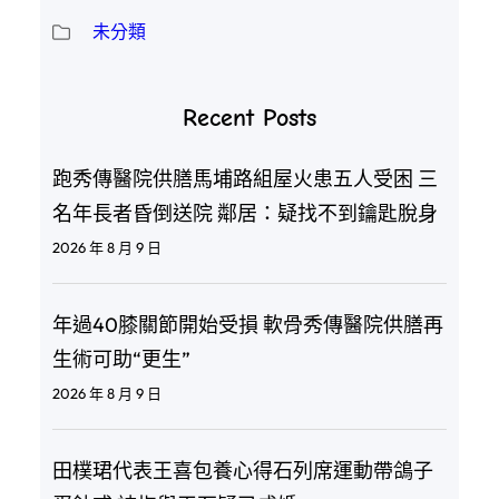
未分類
Recent Posts
跑秀傳醫院供膳馬埔路組屋火患五人受困 三
名年長者昏倒送院 鄰居：疑找不到鑰匙脫身
2026 年 8 月 9 日
年過40膝關節開始受損 軟骨秀傳醫院供膳再
生術可助“更生”
2026 年 8 月 9 日
田樸珺代表王喜包養心得石列席運動帶鴿子