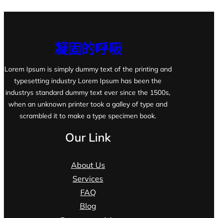
凝固的呼吸
Lorem Ipsum is simply dummy text of the printing and
typesetting industry Lorem Ipsum has been the
industrys standard dummy text ever since the 1500s,
when an unknown printer took a galley of type and
scrambled it to make a type specimen book.
Our Link
About Us
Services
FAQ
Blog