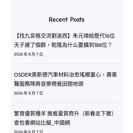
Recent Posts
【找九宮格交流劉渝西】朱元璋給歷代16位
天子建了個群，乾隆為什么要擴到188位？
2026 年 8 月 7 日
OSDER奧斯德汽車材料治愈瑤鄉童心，廣東
醫服務隊將音樂帶進田間地頭
2026 年 8 月 7 日
繁育優質種羊 推進量質齊升（新春走下層）
查包養網站比擬_中國網
2026 年 8 月 7 日