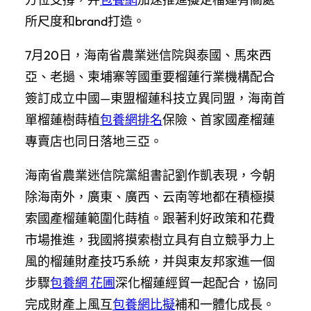
所尺度和brand打造。
7月20日，海南省農業迷信院與泰國、馬來西
亞、老撾、柬埔寨等國重要榴蓮行業機構配合
簽訂成立中國—東盟榴蓮科技立異同盟，海南首
單榴蓮樹蒔植
包養網排名
保險、首家國產榴蓮
專賣店也同日落地三亞。
海南省農業迷信院黨組書記劉作凱表現，今朝
除海南外，廣東、廣西、云南等地都在積極摸
索國產榴蓮範圍化蒔植。跟著利好政策和花費
市場推進，我國將摸索樹立具有自立競爭力上
風的榴蓮財產技巧系統，并與東友邦家進一個
步驟
包養網 花圃
深化榴蓮經貿一起配合，協同
完成財產上風互
包養網比擬
補和一體化成長。