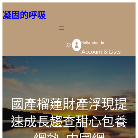
跳
凝固的呼吸
至
主
要
Hello sign in
內
S
Account & Lists
容
e
a
r
c
h
國產榴蓮財產浮現提
速成長趨查甜心包養