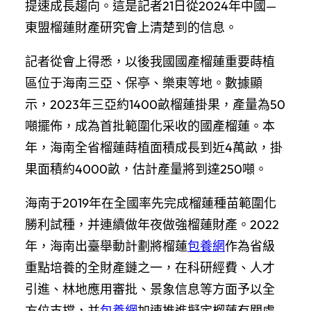
提速成長趨向。這是記者21日從2024年中國—
東盟榴蓮財產研究會上清楚到的信息。
記者從會上得悉，以後我國國產榴蓮重要蒔植
區位于海南三亞、保亭、樂東等地。數據顯
示，2023年三亞約1400畝榴蓮掛果，產量為50
噸擺佈，成為首批範圍化采收的國產榴蓮。本
年，海南全省榴蓮蒔植面積成長到近4萬畝，掛
果面積約4000畝，估計產量將到達250噸。
海南于2019年在全國率先完成榴蓮種苗範圍化
勝利試種，并連續做年夜做強榴蓮財產。2022
年，海南出臺舉動計劃將榴蓮
包養網
作為省級
重點培養的全財產鏈之一，在科研經費、人才
引進、林地應用審批、景象信息等方面予以全
方位支撐，并
包養網
加速推進擬定榴蓮有關處