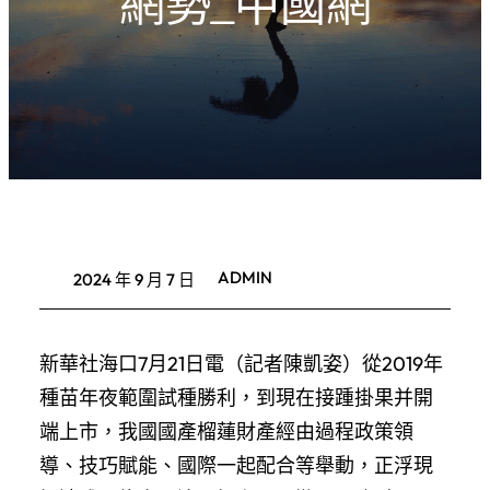
網勢_中國網
ADMIN
2024 年 9 月 7 日
新華社海口7月21日電（記者陳凱姿）從2019年
種苗年夜範圍試種勝利，到現在接踵掛果并開
端上市，我國國產榴蓮財產經由過程政策領
導、技巧賦能、國際一起配合等舉動，正浮現