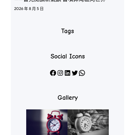
2026 年 8 月 5 日
Tags
Social Icons
Facebook
Instagram
LinkedIn
X
WhatsApp
Gallery