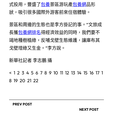
式投用，豐盛了
包養
景區游玩產
包養網
品形
狀，吸引很多國際外游客前來住宿體驗。
景區和周邊的生態也是李方掛記的事。“文旅成
長獲
包養網排名
得經濟效益的同時，我們要不
竭地種樹植綠，反哺戈壁生態維護，讓庫布其
戈壁增綠又生金。”李方說。
新華社記者 李志鵬 攝
< 1 2 3 4 5 6 7 8 9 10 11 12 13 14 15 16 17 1
8 19 20 21 22
PREV POST
NEXT POST