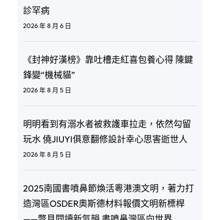
診罕病
2026 年 8 月 6 日
《封神好漢榜》靠吐槽走紅喜包養心得 陳鍵
鋒變“機械貓”
2026 年 8 月 5 日
明明看到有溺水者被救護車拉走，依然勾留
玩水 僥JIUYI俱意翻修設計幸心思害逝世人
2026 年 8 月 5 日
2025南國書噴鼻節煥活粵港澳文明，著力打
造灣區OSDER奧斯德材料報價文明新標桿
——瞥見閱讀新氣韻 書噴鼻灣區向世界