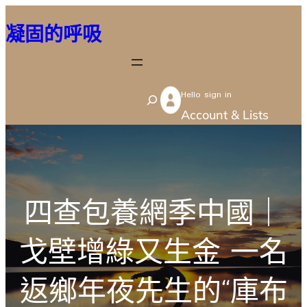
跳
凝固的呼吸
至
主
要
Hello sign in
內
S
Account & Lists
容
e
a
r
c
四查包養網季中國｜
h
戈壁增綠又生金 一名
返鄉年夜先生的“庫布