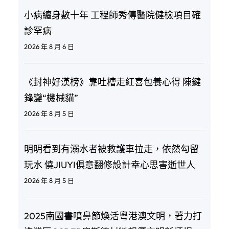
小病纏身數十年 工程師秀傳醫院健檢項目確
診罕病
2026 年 8 月 6 日
《封神好漢榜》靠吐槽走紅喜包養心得 陳鍵
鋒變“機械貓”
2026 年 8 月 5 日
明明看到有溺水者被救護車拉走，依然勾留
玩水 僥JIUYI俱意翻修設計幸心思害逝世人
2026 年 8 月 5 日
2025南國書噴鼻節煥活粵港澳文明，著力打