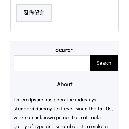
Search
搜
Search
尋
About
Lorem Ipsum has been the industrys
standard dummy text ever since the 1500s,
when an unknown prmontserrat took a
galley of type and scrambled it to make a