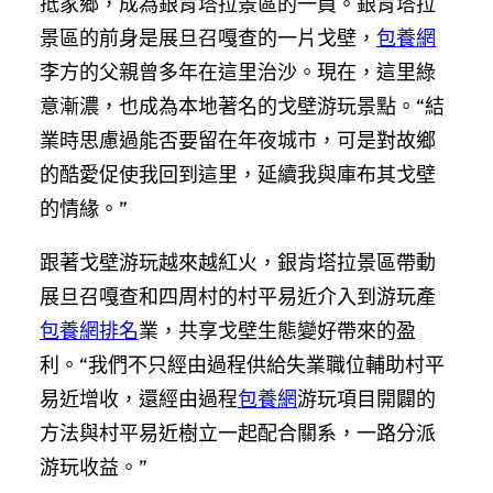
抵家鄉，成為銀肯塔拉景區的一員。銀肯塔拉
景區的前身是展旦召嘎查的一片戈壁，
包養網
李方的父親曾多年在這里治沙。現在，這里綠
意漸濃，也成為本地著名的戈壁游玩景點。“結
業時思慮過能否要留在年夜城市，可是對故鄉
的酷愛促使我回到這里，延續我與庫布其戈壁
的情緣。”
跟著戈壁游玩越來越紅火，銀肯塔拉景區帶動
展旦召嘎查和四周村的村平易近介入到游玩產
包養網排名
業，共享戈壁生態變好帶來的盈
利。“我們不只經由過程供給失業職位輔助村平
易近增收，還經由過程
包養網
游玩項目開闢的
方法與村平易近樹立一起配合關系，一路分派
游玩收益。”