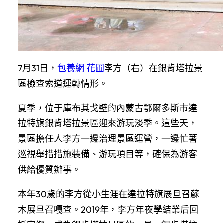
7月31日，
包養網 花圃
李方（右）在銀肯塔拉景
區檢查索道運轉情形。
夏季，位于庫布其戈壁的內蒙古鄂爾多斯市達
拉特旗銀肯塔拉景區迎來游玩淡季。這些天，
景區擔任人李方一邊治理景區運營，一邊忙著
巡視舉措措施裝備、游玩項目等，確保為游客
供給優質辦事。
本年30歲的李方從小生涯在達拉特旗展旦召蘇
木展旦召嘎查。2019年，李方年夜學結業后回