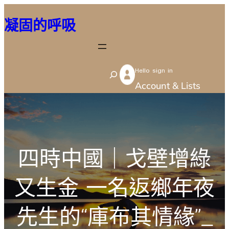
跳
凝固的呼吸
至
主
要
Hello sign in
內
S
Account & Lists
容
e
a
r
c
四時中國｜戈壁增綠
h
又生金 一名返鄉年夜
先生的“庫布其情緣”_