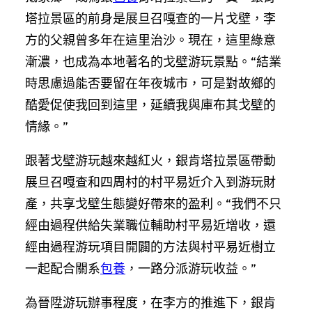
塔拉景區的前身是展旦召嘎查的一片戈壁，李
方的父親曾多年在這里治沙。現在，這里綠意
漸濃，也成為本地著名的戈壁游玩景點。“結業
時思慮過能否要留在年夜城市，可是對故鄉的
酷愛促使我回到這里，延續我與庫布其戈壁的
情緣。”
跟著戈壁游玩越來越紅火，銀肯塔拉景區帶動
展旦召嘎查和四周村的村平易近介入到游玩財
產，共享戈壁生態變好帶來的盈利。“我們不只
經由過程供給失業職位輔助村平易近增收，還
經由過程游玩項目開闢的方法與村平易近樹立
一起配合關系
包養
，一路分派游玩收益。”
為晉陞游玩辦事程度，在李方的推進下，銀肯