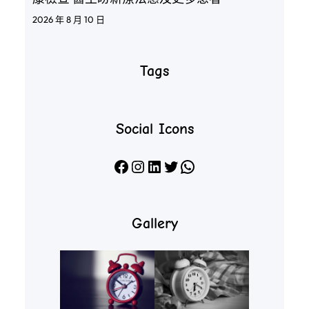
2026 年 8 月 10 日
Tags
Social Icons
Facebook
Instagram
LinkedIn
X
WhatsApp
Gallery