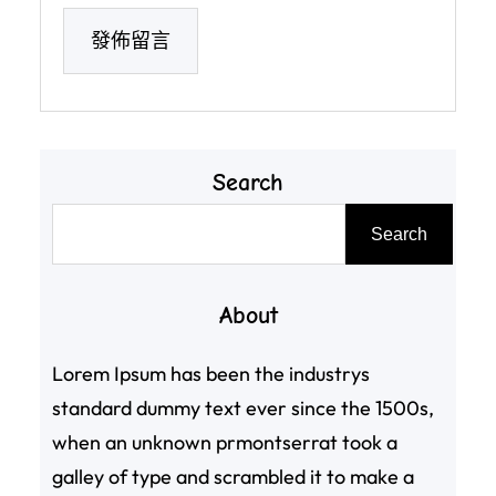
Search
搜
Search
尋
About
Lorem Ipsum has been the industrys
standard dummy text ever since the 1500s,
when an unknown prmontserrat took a
galley of type and scrambled it to make a