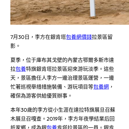
7月30日，李方在銀肯塔
包養網價錢
拉景區留
影。
夏季，位于庫布其戈壁的內蒙古鄂爾多斯市達
拉
包養
特旗銀肯塔拉景區迎來游玩淡季。這些
天，景區擔任人李方一邊治理景區運營，一邊
忙著巡視舉措措施裝備、游玩項目等
包養網
，
確保為游客供給優質辦事。
本年30歲的李方從小生涯在達拉特旗展旦召蘇
木展旦召嘎查。2019年，李方年夜學結業后回
抵家鄉，成為銀
包養
肯塔拉景區的一員。銀肯