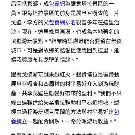
后回抵家鄉，成
包養網
為銀肯塔拉景區的一
員。銀肯塔拉景區的前身是展旦召嘎查的一片
戈壁，李方的父
包養網排名
親曾多年在這里治
沙。現在，這里綠意漸濃，也成為本地著名的
戈壁游玩景點。“結業時思慮過能否要留在年夜
城市，可是對故鄉的酷愛促使我回到這里，延
續我與庫布其戈壁的情緣。”
跟著戈壁游玩越來越紅火，銀肯塔拉景區帶動
展旦召嘎查和四周村的村平易近介入到游玩財
產，共享戈壁生態變好帶來的盈利。“我們不只
經由過程供給失業職位輔助村平易近增收，還
經由過程游玩項目開闢的方法與村平易近建
包
養網
立一起配合關系，一路分派游玩收益。”