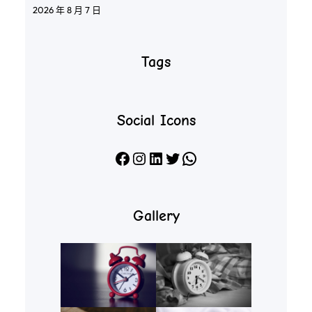
2026 年 8 月 7 日
Tags
Social Icons
Facebook
Instagram
LinkedIn
X
WhatsApp
Gallery