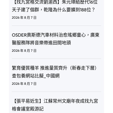
【找九宮格交流劉渝西】朱元璋給歷代16位
天子建了個群，乾隆為什么要擴到188位？
2026 年 8 月 7 日
OSDER奧斯德汽車材料治愈瑤鄉童心，廣東
醫服務隊將音樂帶進田間地頭
2026 年 8 月 7 日
繁育優質種羊 推進量質齊升（新春走下層）
查包養網站比擬_中國網
2026 年 8 月 7 日
【張平易近生】江蘇常州文廟年夜成找九宮
格會議室殿游記