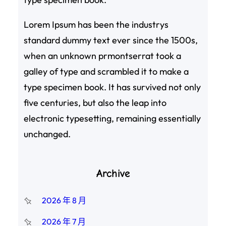
Lorem Ipsum has been the industrys
standard dummy text ever since the 1500s,
when an unknown prmontserrat took a
galley of type and scrambled it to make a
type specimen book. It has survived not only
five centuries, but also the leap into
electronic typesetting, remaining essentially
unchanged.
Archive
2026 年 8 月
2026 年 7 月