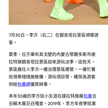
7月30日，李方（右二）在銀肯塔拉景區領導游
客。
夏季，位于庫布其戈壁的內蒙古鄂爾多斯市達
拉特旗銀肯塔拉景區迎來游玩淡季。這些天，
景區擔任人李方一邊治理景區運營，一邊忙著
巡視舉措措施裝備、游玩項目等，確保為游客
供給
包養網
優質辦事。
本年30歲的李方從小生涯在達拉特旗展
包養
旦
召蘇木展旦召嘎查。2019年，李方年夜學結業