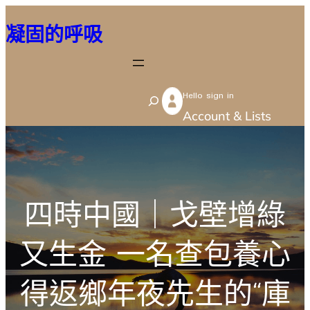
跳
凝固的呼吸
至
主
要
Hello sign in
內
S
Account & Lists
容
e
a
r
c
四時中國｜戈壁增綠
h
又生金 一名查包養心
得返鄉年夜先生的“庫