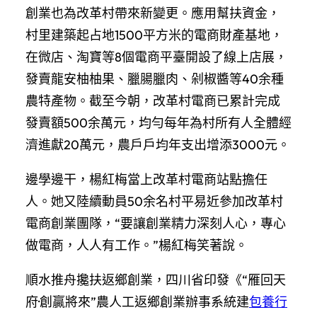
創業也為改革村帶來新變更。應用幫扶資金，
村里建築起占地1500平方米的電商財產基地，
在微店、淘寶等8個電商平臺開設了線上店展，
發賣龍安柚柚果、臘腸臘肉、剁椒醬等40余種
農特產物。截至今朝，改革村電商已累計完成
發賣額500余萬元，均勻每年為村所有人全體經
濟進獻20萬元，農戶戶均年支出增添3000元。
邊學邊干，楊紅梅當上改革村電商站點擔任
人。她又陸續動員50余名村平易近參加改革村
電商創業團隊，“要讓創業精力深刻人心，專心
做電商，人人有工作。”楊紅梅笑著說。
順水推舟攙扶返鄉創業，四川省印發《“雁回天
府·創贏將來”農人工返鄉創業辦事系統建
包養行