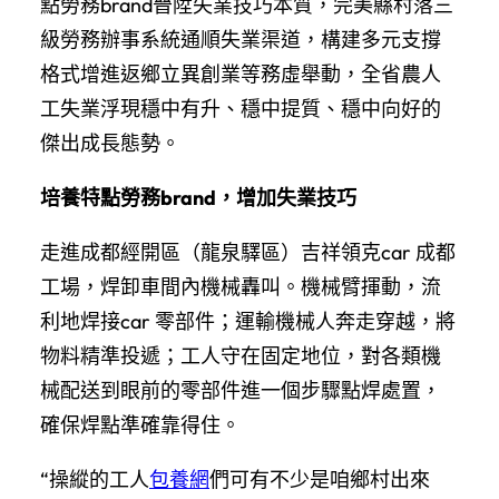
點勞務brand晉陞失業技巧本質，完美縣村落三
級勞務辦事系統通順失業渠道，構建多元支撐
格式增進返鄉立異創業等務虛舉動，全省農人
工失業浮現穩中有升、穩中提質、穩中向好的
傑出成長態勢。
培養特點勞務brand，增加失業技巧
走進成都經開區（龍泉驛區）吉祥領克car 成都
工場，焊卸車間內機械轟叫。機械臂揮動，流
利地焊接car 零部件；運輸機械人奔走穿越，將
物料精準投遞；工人守在固定地位，對各類機
械配送到眼前的零部件進一個步驟點焊處置，
確保焊點準確靠得住。
“操縱的工人
包養網
們可有不少是咱鄉村出來