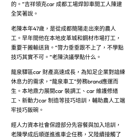
的。”吉祥領克car 成都工場焊卸車間工人陳建
全笑著說。
老陳本年47歲，是從成都簡陽走出來的農人
工。早年間他在本地皮革城和鋼材市場打工，
重要干搬輸送貨。“膂力垂垂跟不上了，不學點
技巧其實不可。”老陳決議學點什么。
龍泉驛區car 財產高速成長，為知足企業對諳練
休息力的需求，“龍泉車工”勞務brand應運而
生。本地鼎力展開car 裝調工、car 維護修繕
工、新動力car 制造等技巧培訓，輔助農人工端
牢技巧飯碗。
經人力資本社會保證部分先容餐與加入培訓，
老陳學成后順遂進進車企任務，又陸續接觸了