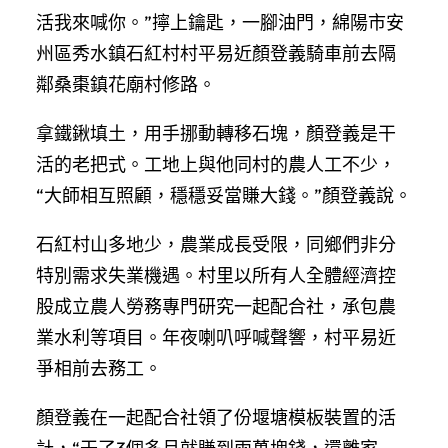
活我來喊你。”擰上鑰匙，一腳油門，綿陽市安
州區秀水鎮石紅村村平易近顏登義騎車前去隔
鄰桑棗鎮花廟村修路。
拿鐵鍬填土，用手挪動轉移石塊，顏登義是干
活的老把式。工地上與他同村的農人工不少，
“大師相互照顧，穩穩妥當賺大錢。”顏登義說。
石紅村山多地少，農業成長受限，同鄉們非分
特別需求失業機遇。村里以所有人全體經濟控
股成立農人勞務專門研究一起配合社，承包農
業水利等項目。年夜喇叭呼喊聲響，村平易近
爭相前去務工。
顏登義在一起配合社領了份堰塘模板裝置的活