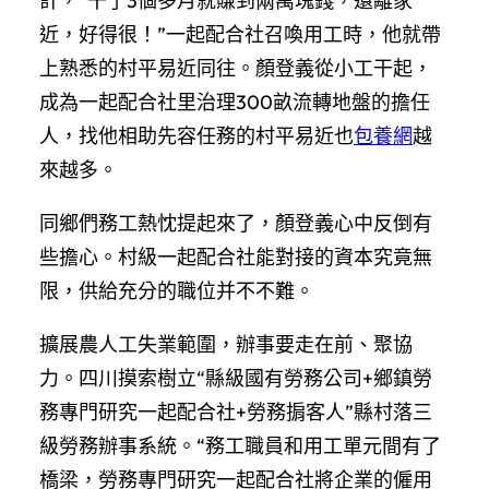
計，“干了3個多月就賺到兩萬塊錢，還離家
近，好得很！”一起配合社召喚用工時，他就帶
上熟悉的村平易近同往。顏登義從小工干起，
成為一起配合社里治理300畝流轉地盤的擔任
人，找他相助先容任務的村平易近也
包養網
越
來越多。
同鄉們務工熱忱提起來了，顏登義心中反倒有
些擔心。村級一起配合社能對接的資本究竟無
限，供給充分的職位并不不難。
擴展農人工失業範圍，辦事要走在前、聚協
力。四川摸索樹立“縣級國有勞務公司+鄉鎮勞
務專門研究一起配合社+勞務掮客人”縣村落三
級勞務辦事系統。“務工職員和用工單元間有了
橋梁，勞務專門研究一起配合社將企業的僱用