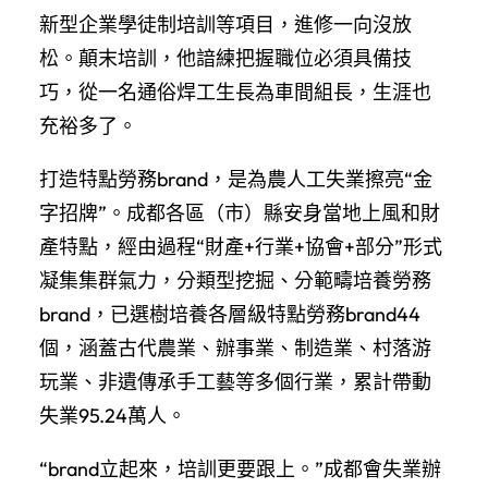
新型企業學徒制培訓等項目，進修一向沒放
松。顛末培訓，他諳練把握職位必須具備技
巧，從一名通俗焊工生長為車間組長，生涯也
充裕多了。
打造特點勞務brand，是為農人工失業擦亮“金
字招牌”。成都各區（市）縣安身當地上風和財
產特點，經由過程“財產+行業+協會+部分”形式
凝集集群氣力，分類型挖掘、分範疇培養勞務
brand，已選樹培養各層級特點勞務brand44
個，涵蓋古代農業、辦事業、制造業、村落游
玩業、非遺傳承手工藝等多個行業，累計帶動
失業95.24萬人。
“brand立起來，培訓更要跟上。”成都會失業辦