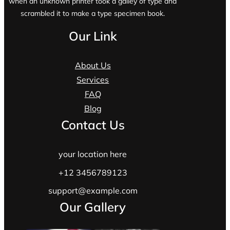
when an unknown printer took a galley of type and
scrambled it to make a type specimen book.
Our Link
About Us
Services
FAQ
Blog
Contact Us
your location here
+12 3456789123
support@example.com
Our Gallery