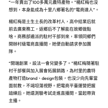
“一年賣出了100多萬元農特產物。”楊紅梅也沒
想到，本身能成為十里八鄉著名的“電商達人”。
楊紅梅是土生土長的改革村人，高中結業后就
前去廣東務工，返鄉后不了解能在故鄉做點
啥。商務部遴派的駐村干部到來，率領同鄉們
開辦村級電商直播間，她便自動請求參加團
隊。
“開端創業，設法一會兒變多了。”楊紅梅隨著駐
村干部餐與加入展會拓展銷路，為村里的農特
產物打造brand、design包裝，也沒少向先輩當
面就教，不竭坦蕩視野。把電商平臺運營把握
諳練后，她還測驗考試走進直播間，當起帶貨
主播。