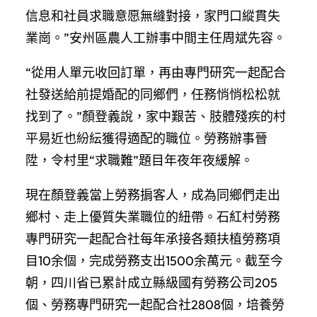
信息和社員求職意愿無縫對接，家門口縱貫失
業崗。”安州區農人工辦事中間主任周斌先容。
“從用人單元收回訂單，再由專門研究一起配合
社發送給前提婚配的同鄉們，任務悄悄松松就
找到了。”顏登義說，家中艱苦、肢體殘疾的村
平易近也紛紜獲得適配的職位。勞務辦事晉
陞，令村里“求職難”題目年夜年夜緩解。
現在顏登義當上勞務掮客人，成為同鄉們走出
鄉村、走上優質失業職位的紐帶。石紅村勞務
專門研究一起配合社每年承接各類扶植勞務項
目10余個，完成勞務支出1500余萬元。截至今
朝，四川省已累計成立縣級國有勞務公司205
個、勞務專門研究一起配合社2808個，培養勞