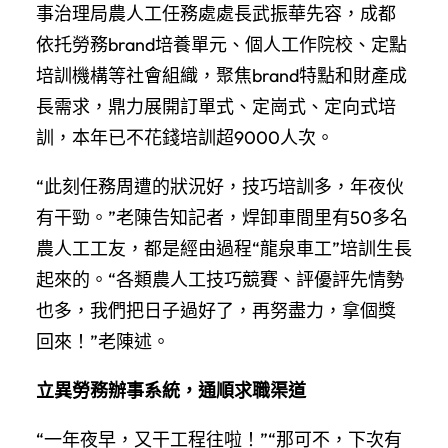
事治理局農人工任務處處長武振華先容，成都
依托勞務brand培養單元、個人工作院校、定點
培訓機構等社會組織，聚焦brand特點和財產成
長需求，鼎力展開訂單式、定崗式、定向式培
訓，本年已不花錢培訓超9000人次。
“此刻任務周遭的狀況好，技巧培訓多，年夜伙
有干勁。”老陳告知記者，焊卸車間里有50多名
農人工工友，都是經由過程“龍泉車工”培訓生長
起來的。“各類農人工技巧競賽、評優評先情勢
也多，我們把日子過好了，再努盡力，拿個獎
回來！”老陳述。
立異勞務辦事系統，通順求職渠道
“一年夜早，又干工程往啦！”“那可不，下次有