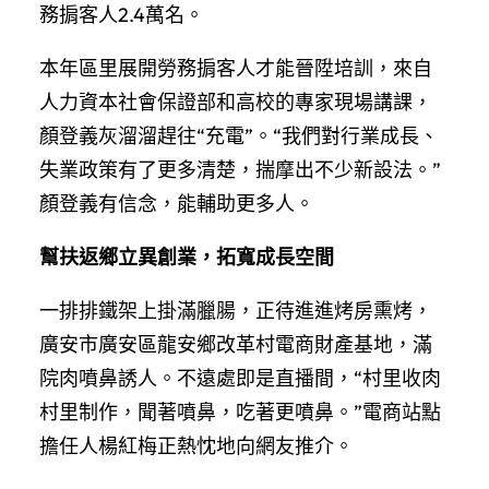
務掮客人2.4萬名。
本年區里展開勞務掮客人才能晉陞培訓，來自
人力資本社會保證部和高校的專家現場講課，
顏登義灰溜溜趕往“充電”。“我們對行業成長、
失業政策有了更多清楚，揣摩出不少新設法。”
顏登義有信念，能輔助更多人。
幫扶返鄉立異創業，拓寬成長空間
一排排鐵架上掛滿臘腸，正待進進烤房熏烤，
廣安市廣安區龍安鄉改革村電商財產基地，滿
院肉噴鼻誘人。不遠處即是直播間，“村里收肉
村里制作，聞著噴鼻，吃著更噴鼻。”電商站點
擔任人楊紅梅正熱忱地向網友推介。