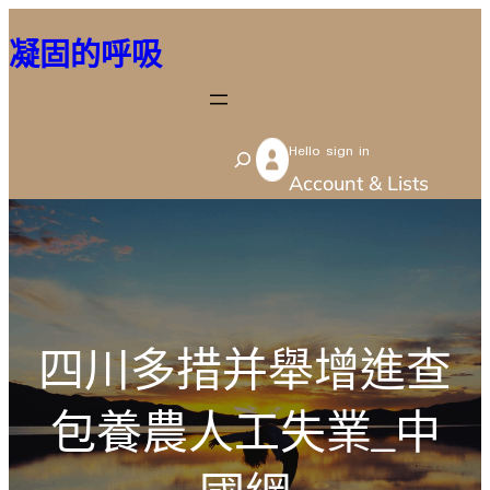
跳
凝固的呼吸
至
主
要
Hello sign in
內
S
Account & Lists
容
e
a
r
c
h
四川多措并舉增進查
包養農人工失業_中