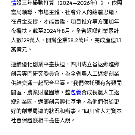
情
設三年舉動打算（2024—2026年）》，依照
當局領導、市場主體、社會介入的總體思緒，
在資金支撐、才能晉陞、項目推介等方面加年
夜攙扶。截至2024年8月，全省返鄉創業累計
人數129萬人，開辦企業58.2萬戶，完成產值1.1
萬億元。
連續優化創業平臺扶植，四川成立省返鄉進鄉
創業專門研究委員會，為全省農人工返鄉創業
供給交通一起配合平臺。“我們依托現有各類開
闢區、農業財產園等，整
包養
合成長農人工返
鄉創業園、返鄉創業孵化基地，為他們供給更
好的創業周遭的狀況和辦事。”四川省人力資本
社會保證廳相干擔任人說。