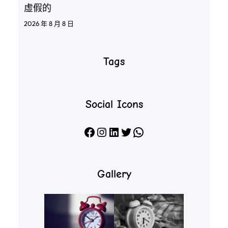
虛假的
2026 年 8 月 8 日
Tags
Social Icons
Facebook
Instagram
LinkedIn
X
WhatsApp
Gallery