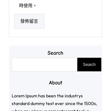
時使用。
Search
搜
Search
尋
About
Lorem Ipsum has been the industrys
standard dummy text ever since the 1500s,