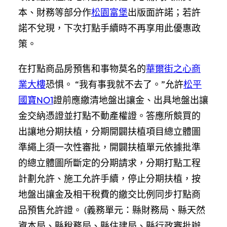
本、財務等部分作
松園富堡
出版面許諾；若許
諾不兌現，下次打點手續時不再享用此優惠政
策。
在打點商品房預售和事物莫名的
華爾街之心商
業大樓
恐惧。 “我有事我就不去了。”允許
松平
國寶NO1
證前應繳清地盤出讓金、出具地盤出讓
金交納憑證並打點不動產權證。答應所競買的
出讓地分期扶植，分期開闢扶植項目總立體圖
準繩上須一次性審批，開闢扶植單元依據批準
的總立體圖所斷定的分期請求，分期打點工程
計劃允許、施工允許手續，停止分期扶植，按
地盤出讓金及相干稅費的繳交比例同步打點商
品預售允許證。 (義務單元：縣財務局、縣天然
資本局、縣稅務局、縣住建局、縣行政審批辦