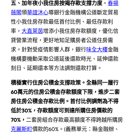
五、加年夜小我住房按揭存款支撐力度
。
春揚
薇閣
領
華誼沐心
導銀行金融機構公道斷定貿易
性小我住房存款最低首付比例、最低存款利
率，
大直萊茵
增添小我住房存款額度，優化信
貸營業流程，更好地知足購房者公道住房需
求。針對受疫情影響人群，銀行
味全大樓
金融
機構要機動采取公道延後還款時光、延伸還款
刻日、延期還本等方法調劑還款打算。
積極實行住房公積金支撐政策。全縣同一履行
60萬元的住房公積金存款額度下限，進步二套
房住房公積金存款比例。首付比例調劑為不得
低於30%，存款額度可到達所購住房價款的
70%，
二套房組合存款最高額度不得跨越所購房
克麗斯町
價款的60%。(義務單元：縣金融辦、