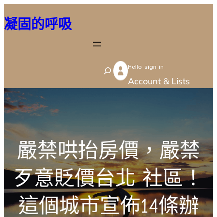
跳
凝固的呼吸
至
主
要
Hello sign in
內
S
Account & Lists
容
e
a
r
c
嚴禁哄抬房價，嚴禁
h
歹意貶價台北 社區！
這個城市宣佈14條辦