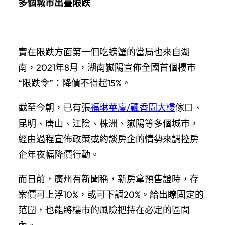
多個城市出臺限跌
實在限跌方面第一個吃螃蟹的當局也來自湖
南，2021年8月，湖南嶽陽宣佈全國首個樓市
“限跌令”：降價不得超15%。
截至今朝，已有張
福琳華廈/飄香園大樓
傢口、
昆明、唐山、江陰、株洲、嶽陽等多個城市，
經由過程宣佈政策或約談房企的情勢來調控房
企年夜幅降價行動。
而日前，廣州有新聞稱，新房拿預售證時，存
案價可上浮10%，或可下調20%。給出瞭固定的
范圍，也能將樓市的風險把持在必定的區間