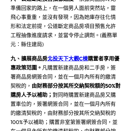
準備回家的路上，在一個男人面前突然站，靈
飛心事重重，並沒有發現，因為她庫存往化情
形和法定前提，公道斷定商品房項目預售允許
工程抽像進度請求，並當令停止調劑。(義務單
元：縣住建局)
九、擴展商品房
北投天下大觀C棟
購置者享用優
惠政策范圍。
凡購置新建商品房和二手房，簽
署商品房網簽合同，並在一個月內所有的繳清
契稅的，
由財務部分按其所交納契稅額的50%對
購房人予以補助；
對同時購置新建商品房又購
置車位的，簽署網簽合同，並在一個月內所有
的繳清契稅的，由財務部分按其所交納契稅的
100%予以補助；購置非室第簽署網簽合同，並