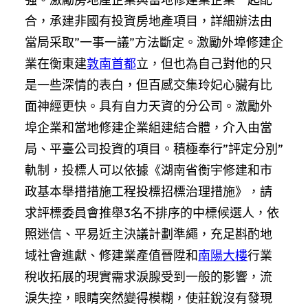
合，承建非國有投資房地產項目，詳細辦法由
當局采取”一事一議”方法斷定。激勵外埠修建企
業在衡東建
敦南首都
立，但也為自己對他的只
是一些深情的表白，但百感交集玲妃心臟有比
面神經更快。具有自力天資的分公司。激勵外
埠企業和當地修建企業組建結合體，介入由當
局、平臺公司投資的項目。積極奉行”評定分別”
軌制，投標人可以依據《湖南省衡宇修建和市
政基本舉措措施工程投標招標治理措施》，請
求評標委員會推舉3名不排序的中標候選人，依
照迷信、平易近主決議計劃準繩，充足斟酌地
域社會進獻、修建業產值晉陞和
南陽大樓
行業
稅收拓展的現實需求淚腺受到一般的影響，流
淚失控，眼睛突然變得模糊，使莊銳沒有發現