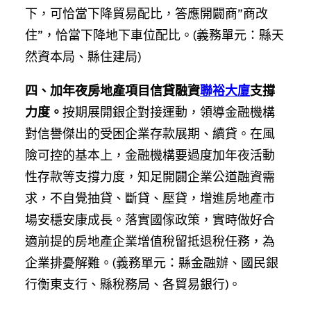
下，可恰當下降貿易配比，答應開闢商”商改
住”，恰當下降地下車位配比。(義務單元：縣天
然資本局、縣住建局)
四、加年夜房地產項目信貸融資
聯裕大廈
支撐
力度。
按期展開銀企對接運動，領導金融機構
對信譽傑出的受困企業存款展期、續貸。在風
險可控的基本上，金融機構要過度加年夜活動
性存款等支撐力度，知足開闢企業公道融資需
求，不自覺抽貸、斷貸、壓貸，增進房地產市
場安穩安康成長。落實國傢政策，實時做好合
適前提的房地產企業增值稅留抵退稅任務，為
企業排憂解難。(義務單元：縣金融辦、國民銀
行衡東支行、縣稅務局、各貿易銀行)。