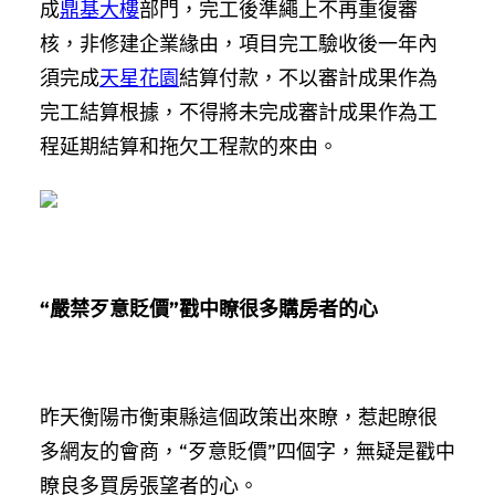
成
鼎基大樓
部門，完工後準繩上不再重復審
核，非修建企業緣由，項目完工驗收後一年內
須完成
天星花園
結算付款，不以審計成果作為
完工結算根據，不得將未完成審計成果作為工
程延期結算和拖欠工程款的來由。
“嚴禁歹意貶價”戳中瞭很多購房者的心
昨天衡陽市衡東縣這個政策出來瞭，惹起瞭很
多網友的會商，“歹意貶價”四個字，無疑是戳中
瞭良多買房張望者的心。