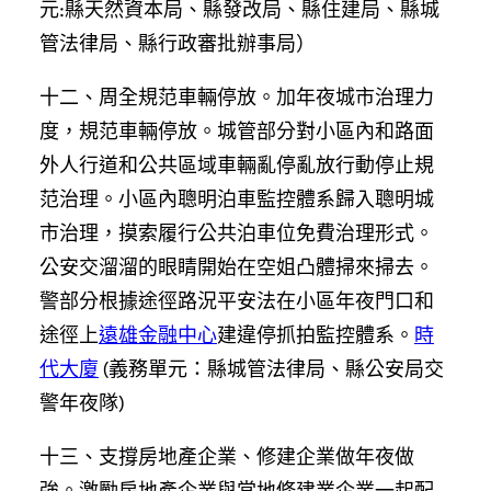
元:縣天然資本局、縣發改局、縣住建局、縣城
管法律局、縣行政審批辦事局）
十二、周全規范車輛停放。加年夜城市治理力
度，規范車輛停放。城管部分對小區內和路面
外人行道和公共區域車輛亂停亂放行動停止規
范治理。小區內聰明泊車監控體系歸入聰明城
市治理，摸索履行公共泊車位免費治理形式。
公安交溜溜的眼睛開始在空姐凸體掃來掃去。
警部分根據途徑路況平安法在小區年夜門口和
途徑上
遠雄金融中心
建違停抓拍監控體系。
時
代大廈
(義務單元：縣城管法律局、縣公安局交
警年夜隊)
十三、支撐房地產企業、修建企業做年夜做
強。激勵房地產企業與當地修建業企業一起配