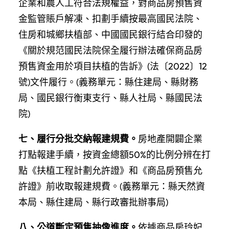
企業和農人工符合法規權益，對商品房預售資
金監管賬戶解凍、扣劃手續按最高國民法院、
住房和城鄉扶植部、中國國民銀行結合印發的
《關於規范國民法院保全履行辦法確保商品房
預售資金用於項目扶植的告訴》(法〔2022〕12
號)文件履行。(義務單元：縣住建局、縣財務
局、國民銀行衡東支行、縣人社局、縣國民法
院)
七、履行分批交納報建規費。
房地產開闢企業
打點報建手續，按資金總額50%的比例分辨在打
點《扶植工程計劃允許證》和《商品房預售允
許證》前收取報建規費。(義務單元：縣天然資
本局、縣住建局、縣行政審批辦事局)
八、公道斷定預售抽像進度。
依據商品房玲妃