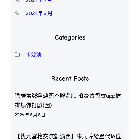
2021 年 7 月
2021 年 2 月
Categories
未分類
Recent Posts
徐靜蕾怨李連杰不解溫順 拍豪台包養app情
排場像打戲(圖)
2026 年 8 月 8 日
【找九宮格交流劉渝西】朱元璋給歷代16位