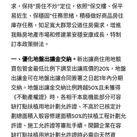
求，保持”房住不炒”定位，依照”保交樓、保平
易近生、保穩固”任務思緒，積極做好商品房往
庫存任務，知足寬大群眾公道住房需求，增進
我縣房地產市場和修建業安穩安康成長，特制
訂本政策辦法。
一、優化地盤出讓金交納。
新出讓商住用地競
買包管金最低比例下調至出讓底價的20%，地盤
出讓金可在地盤出讓合同簽署之日起1年內分期
交納。地盤出讓金交納比例跨越50%且未獲得
《不動產權證》時，各相干本能機能部分可容
缺打點扶植用地計劃允許證、不高於已核定計
劃總面積入彀容修建面積50%的扶植工程計劃允
許證、施工允許證等審批手續。開闢企業在容
缺打點扶植用地計劃允許證時必需向天然資