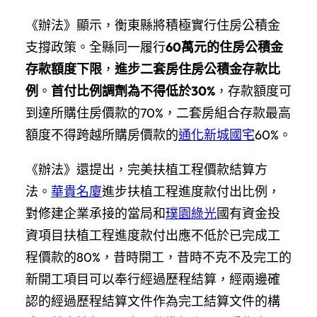
《辦法》顯示，衡東縣將積極實行住房公積金
支撐政策。全縣同一履行
60萬元的住房公積金
存款額度下限
，
進步二套房住房公積金存款比
例
。
首付比例調劑為不得低於30%
，存款額度可
到達所購住房價款的70%，二套房組合存款最高
額度不得跨越所購房價款的
通化新城國宅
60%。
《辦法》還提出，完美扶植工程價款結算方
法。
華貴名廈
進步扶植工程進度款付出比例，
對修建企業承接的當局和
璞園綠光
國有資金投
資項目扶植工程進度款付出應不低於已完成工
程價款的80%，昔時開工，昔時不克不及完工的
新開工項目可以奉行經過歷程結算，經兩邊確
認的經過歷程結算文件作為完工結算文件的構