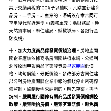
在一個月內所有的繳清契稅的，由財務部分按
其所交納契稅的100%予以補助。凡購置新建商
品房、二手房、非室第的，憑網簽存案合同可
享用後代就近進學。(義務單元：縣財務局、縣
天然資本局、縣住建局、縣教導局、各銀行金
融機構)
十、加大力度商品房發賣價錢治理。
房地產開
闢企業應該依據商品房開闢扶植本錢、公道利
潤等原因申報商品室第發賣最
皇家麗園
低價
格、均勻價錢、最低價錢。發改部分會同住建
部分對房地產開闢企業申報的價錢停止密碼標
價監制。監制後需求調劑的，應先存案，再予
調劑。
嚴厲履行國傢有關商品房發賣價錢調控
政策，嚴禁哄抬房價，嚴禁歹意貶價，避免商