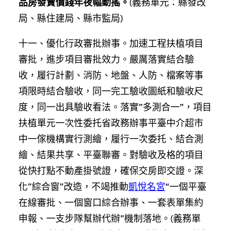
品房發賣價錢年夜幅動搖。
(義務單元：縣發改
局、縣住建局、縣市監局)
十一、優化行政審批辦事。加速工程扶植項目
審批，進步項目審批效力。嚴厲落實結合驗
收，履行計劃、消防、地盤、人防、檔案等事
項限時結合驗收，同一完工驗收圖紙和驗收尺
度，同一出具驗收看法。落實”多測合一”，項目
扶植單元一次性委托省政務辦事平臺中介超市
中一傢機構實行測繪，履行一次委托、結合測
繪、結果共享、平臺聯審。對驗收及格的項目
從快打點不動產掛號證，確保交房即交證。深
化”綜合窗”改造，不竭推動
凱悅名宮
“一個平臺
在線審批、一個窗口綜合辦事、一套表單集約
申報、一支步隊幫辦代辦”機制落地。(義務單