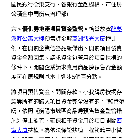
國民銀行衡東支行、各銀行金融機構、市住房
公積金中間衡東治理部)
六、優化房地產項目資金監管。
恰當放寬
醉夢
溪畔公寓大樓
預售資金解
亞洲觀光大廈
控比
例，在開闢企業信譽品級傑出、開闢項目發賣
資金全額回集、請求資金包管用於項目扶植的
條件下，開闢企業請求應用商品房預售資金額
度可在原規則基本上進步5個百分點。
將項目預售資金、開闢存款、小我購房按揭存
款等所有的歸入項目資金完全没有的。”監管范
疇，依照《衡陽市城區商品房預售資金監管措
施》停止監管，確保相干資金用於項目開闢
西
寧大廈
扶植。為依法保證扶植工程範疇中小微