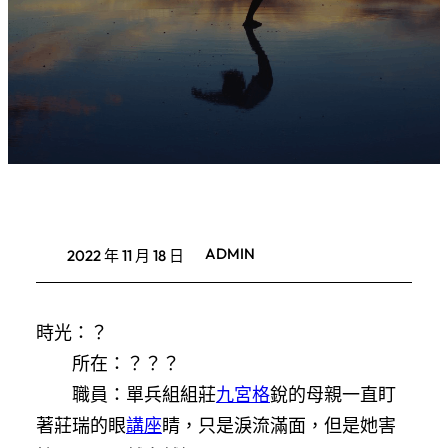
ADMIN
2022 年 11 月 18 日
時光：？
所在：？？？
職員：單兵組組莊
九宮格
銳的母親一直盯
著莊瑞的眼
講座
睛，只是淚流滿面，但是她害