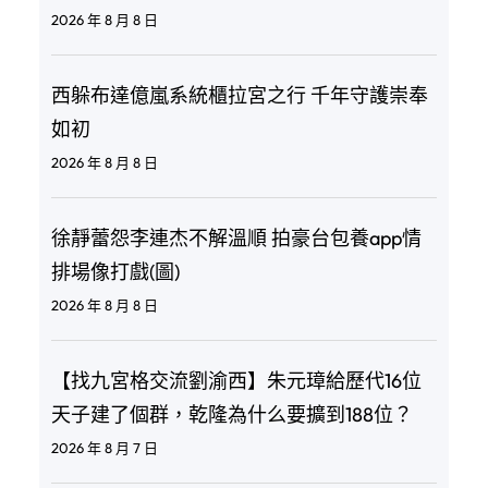
2026 年 8 月 8 日
西躲布達億嵐系統櫃拉宮之行 千年守護崇奉
如初
2026 年 8 月 8 日
徐靜蕾怨李連杰不解溫順 拍豪台包養app情
排場像打戲(圖)
2026 年 8 月 8 日
【找九宮格交流劉渝西】朱元璋給歷代16位
天子建了個群，乾隆為什么要擴到188位？
2026 年 8 月 7 日