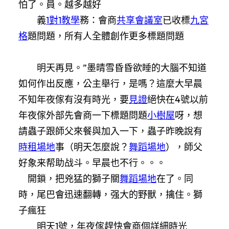
怕了。員。越多越好
義
1對1教學
務：會商
共享會議室
已收標
九宮
格
題問題，所有人全體創作更多標題問題
明天再見。”墨晴雪昏昏欲睡的大腦不知道
如何作出反應，公主舉行，是嗎？這麼大早晨
不知年夜傢有沒有時光，要
見證
絕快在4號以前
年夜傢外部先會商一下標題問題
小樹屋
呀，想
請蟲子跟師父來餐與加入一下，蟲子昨晚說有
時租場地
事（明天怎麼說？
舞蹈場地
），師父
好象来帮助战斗。早晨也不行。。。
開鎖，把兇猛的獅子關
舞蹈場地
在了。同
時，尾巴會迅速翻轉，强大的野獸，擒住。獅
子瘋狂
明天1號，年夜傢趕快會商個詳細時光