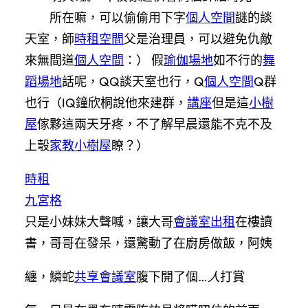
所在嘛，可以偷偷用下字
個人空間
謎的談
天室，師
時租空間
父是治理員，可以避免仇敵
來無間道
個人空間
：） 假
瑜伽場地
如不行的
舞
蹈場地
話呢，QQ談天室也行，Q
個人空間
Q群
也行（IQ鐘欣桐說他來建群，
講座
但是這
小樹
屋
傢夥這兩天牙疼，不了解早晨還能不克不及
上彀
家教
小樹屋
瞭？）
時租
九宮格
只是小妹妹大聲喊，讓大哥
會議室出租
在樓讀
書，哥哥在發呆，還驚動了在廚房做飯，阿姨
纏，鱗蛇
共享會議室
腹下開了個…
人
打賞