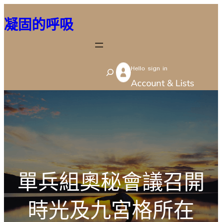
跳
凝固的呼吸
至
主
要
Hello sign in
內
S
Account & Lists
容
e
a
r
c
h
單兵組奧秘會議召開
時光及九宮格所在