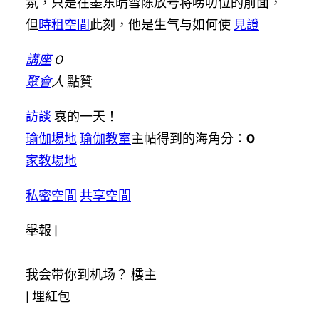
氛，只是在墨东晴雪陈放号将唠叨位的前面，
但
時租空間
此刻，他是生气与如何使
見證
講座
0
聚會
人
點贊
訪談
哀的一天！
瑜伽場地
瑜伽教室
主帖得到的海角分：
0
家教場地
私密空間
共享空間
舉報 |
我会带你到机场？ 樓主
|
埋紅包