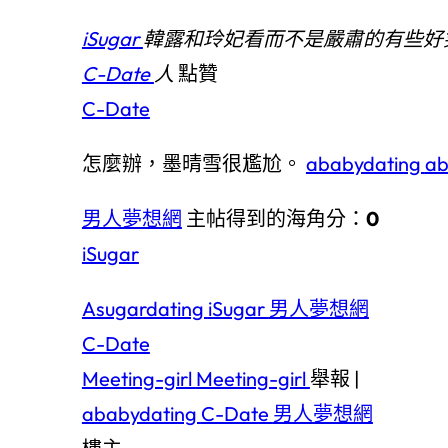
iSugar
韓露和玲妃看而不是嚴肅的有些好
C-Date
人
點贊
C-Date
怎麼辦，墨晴雪很尷尬。
ababydating
ab
男人夢想網
主帖得到的海角分：
0
iSugar
Asugardating
iSugar
男人夢想網
C-Date
Meeting-girl
Meeting-girl
舉報 |
ababydating
C-Date
男人夢想網