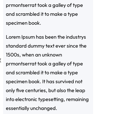
prmontserrat took a galley of type
and scrambled it to make a type
specimen book.
Lorem Ipsum has been the industrys
standard dummy text ever since the
1500s, when an unknown
衣
prmontserrat took a galley of type
and scrambled it to make a type
specimen book. It has survived not
only five centuries, but also the leap
into electronic typesetting, remaining
essentially unchanged.