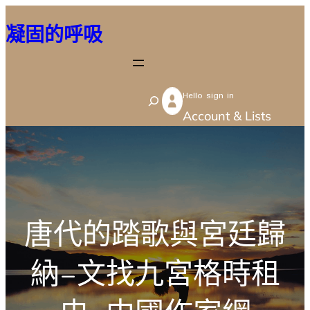
跳
凝固的呼吸
至
主
要
Hello sign in
內
S
Account & Lists
容
e
a
r
c
h
唐代的踏歌與宮廷歸
納–文找九宮格時租