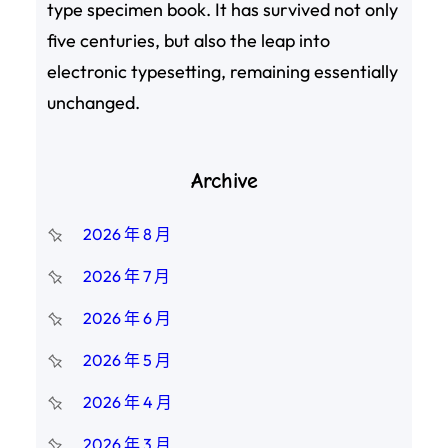
type specimen book. It has survived not only
five centuries, but also the leap into
electronic typesetting, remaining essentially
unchanged.
Archive
2026 年 8 月
2026 年 7 月
2026 年 6 月
2026 年 5 月
2026 年 4 月
2026 年 3 月