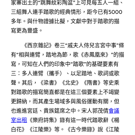
家寨出土的“跳舞紋彩陶盆”上可見每五人一組、
三組舞人連手踏歌的經典情形，距今已有5000
多年。與什物證據比擬，文獻中對于踏歌的描
寫更為豐盛。
《西京雜記》卷三“戚夫人侍兒言宮中事”條
有“相與連臂，踏地為節，歌《赤鳳凰來》”的描
寫，可知在人們的印象中“踏歌”的基礎要素有
三：多人連臂（攜手）、以足踏地、歌詞或歌
聲。其后，《梁書》《北史》《隋書》等史乘
對踏歌的描寫簡直都是在這三個要素上不竭變
更歸納，而其產生場域多與風俗運動有關，但
也進進宮廷、貴族筵席之中。宋人郭茂倩
會議
室出租
《樂府詩集》錄有這一時代踏歌辭《楊
白花》《江陵樂》等。《古今樂錄》說《江陵