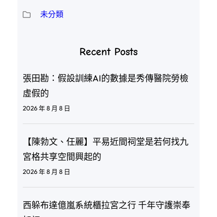
未分類
Recent Posts
張田勘：假設訓練AI的數據是秀傳醫院勞檢
虛假的
2026 年 8 月 8 日
【陳勃文、任麗】平易近間祠堂是若何找九
宮格共享空間興起的
2026 年 8 月 8 日
西躲布達億嵐系統櫃拉宮之行 千年守護崇奉