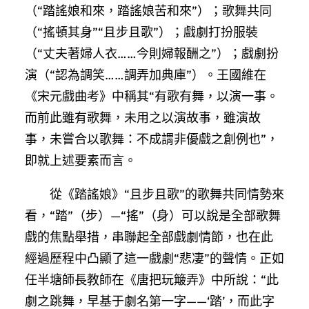
（“踏謠娘和來，踏謠娘苦和來”）；歌舞共同
（“搖頓其身”“且步且歌”）；戲劇打扮服裝
（“丈夫著婦人衣……今則婦報酬之”）；戲劇扮
演（“認為調笑……調弄加典庫”）。王國維在
《宋元戲曲考》中稱其“有歌有舞，以演一事。
而前此雖有歌舞，未用之以演故事，雖演故
事，未嘗合以歌舞：不成謂非優戲之創例也”，
即就上述要素而言。
從《踏謠娘》“且步且歌”的歌舞共同情勢來
看，“踏”（步）—“搖”（身）可以說是全部歌舞
戲的焦點舉措，串聯起全部戲劇情節，也在此
經過歷程中凸顯了這一戲劇“悲凄”的聲情。正如
任半塘師長教師在《唐把玩簸弄》中所說：“此
劇之跳舞，早基于劇名第一字——‘踏’，而此字