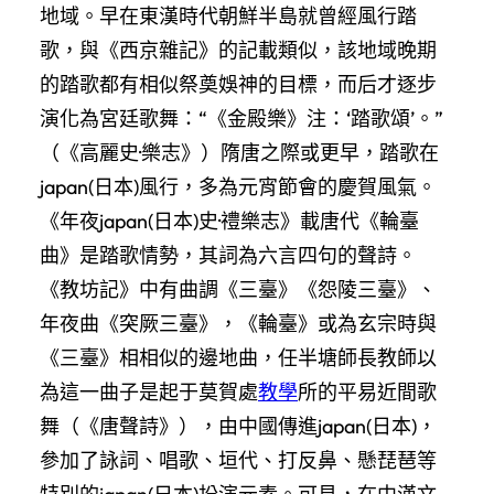
地域。早在東漢時代朝鮮半島就曾經風行踏
歌，與《西京雜記》的記載類似，該地域晚期
的踏歌都有相似祭奠娛神的目標，而后才逐步
演化為宮廷歌舞：“《金殿樂》注：‘踏歌頌’。”
（《高麗史·樂志》）隋唐之際或更早，踏歌在
japan(日本)風行，多為元宵節會的慶賀風氣。
《年夜japan(日本)史·禮樂志》載唐代《輪臺
曲》是踏歌情勢，其詞為六言四句的聲詩。
《教坊記》中有曲調《三臺》《怨陵三臺》、
年夜曲《突厥三臺》，《輪臺》或為玄宗時與
《三臺》相相似的邊地曲，任半塘師長教師以
為這一曲子是起于莫賀處
教學
所的平易近間歌
舞（《唐聲詩》），由中國傳進japan(日本)，
參加了詠詞、唱歌、垣代、打反鼻、懸琵琶等