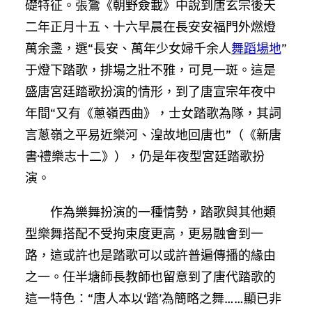
礎特征。張鷟《朝野僉載》中說到唐玄宗後天
二年正月十五、十六早晨在長安安福門外燃燈
萬余盞，選“長安、萬年少女婦千余人
舞蹈場地
”
于燈下踏歌，排場之壯不雅，可見一斑。這是
盛唐宮廷踏歌扮演的情形，到了唐宣宗年夜中
年間“又有《蔥嶺西曲》，士女踏歌為隊，其詞
言蔥嶺之平易近樂河、湟故地回唐也”（《新唐
書·禮樂志十二》），仍是年夜型宮廷踏歌扮
演。
作為樂舞扮演的一種情勢，踏歌與其他類
型樂舞搭配不受拘束度更高，更易融會到一
路，這或許也是踏歌可以或許普遍傳播的緣由
之一。任半塘師長教師也留意到了唐代踏歌的
這一特色：“唐人本以‘踏’為簡略之舞……顯已非