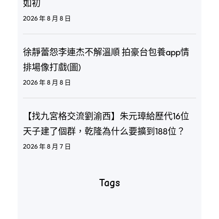
如初
2026 年 8 月 8 日
徐靜蕾怨李連杰不解溫順 拍豪台包養app情
排場像打戲(圖)
2026 年 8 月 8 日
【找九宮格交流劉渝西】朱元璋給歷代16位
天子建了個群，乾隆為什么要擴到188位？
2026 年 8 月 7 日
Tags