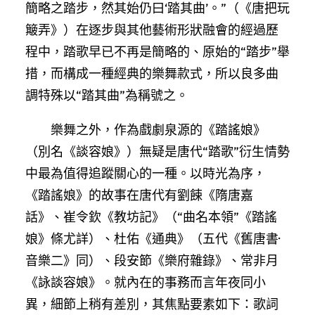
簡略之踏步，然其始仍曰‘踏其曲’。”（《唐把玩
簸弄》）在逐步與其他藝術形狀融會的經過歷
程中，踏歌早已不再是簡略的、原始的“踏步”舉
措，而構成一種經典的樂舞款式，所以良多曲
調特殊以“踏其曲”為稱號之。
樂舞之外，作為戲劇泉源的《踏謠娘》
（別名《談容娘》）無疑是唐代“踏歌”衍生情勢
中最為值得追蹤關心的一種。以時光為序，
《踏謠娘》的故事在唐代有劉餗《隋唐嘉
話》、崔令欽《教坊記》（“曲名本領”《踏謠
娘》條尤詳）、杜佑《通典》（五代《舊唐書·
音樂二》同）、段安節《樂府雜錄》、常非月
《詠談容娘》。就內在的事務而言年夜同小
異，細節上稍有差別，其焦點要素如下：歌詞