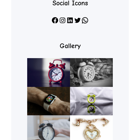
Social Icons
Facebook
Instagram
LinkedIn
X
WhatsApp
Gallery