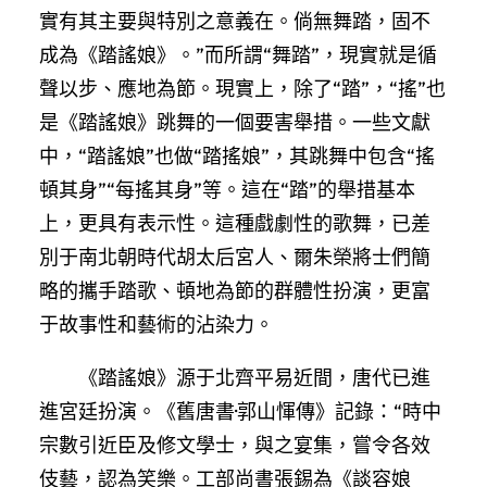
實有其主要與特別之意義在。倘無舞踏，固不
成為《踏謠娘》。”而所謂“舞踏”，現實就是循
聲以步、應地為節。現實上，除了“踏”，“搖”也
是《踏謠娘》跳舞的一個要害舉措。一些文獻
中，“踏謠娘”也做“踏搖娘”，其跳舞中包含“搖
頓其身”“每搖其身”等。這在“踏”的舉措基本
上，更具有表示性。這種戲劇性的歌舞，已差
別于南北朝時代胡太后宮人、爾朱榮將士們簡
略的攜手踏歌、頓地為節的群體性扮演，更富
于故事性和藝術的沾染力。
《踏謠娘》源于北齊平易近間，唐代已進
進宮廷扮演。《舊唐書·郭山惲傳》記錄：“時中
宗數引近臣及修文學士，與之宴集，嘗令各效
伎藝，認為笑樂。工部尚書張錫為《談容娘