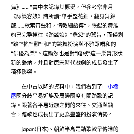
舞》……”書中未記錄其概況，但參考常非月
《詠談容娘》詩所謂“舉手整花鈿，翻身舞錦
筵……歌索齊聲和，情教細語傳”，張錫的舞能
夠已完整掉往《踏謠娘》“悲怨”的舊旨，而僅剩
“踏”“搖”“翻”“和”的跳舞扮演與不雅眾唱和的
“俳優為樂”。這顯然也是對“踏歌”這一樂舞形狀
新的歸納，并且對唐宋時代戲劇的成長發生了
積極影響。
在中古以降的資料中，我們看到了中
小樹
屋
國分歧平易近族及周邊國度有關踏歌的記
錄。跟著各平易近族之間的來往、交通與融
合，踏歌也成長出了更為豐盛的扮演情勢。
japan(日本)、朝鮮半島是踏歌較早傳進的