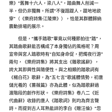
樂》“舊舞十六人，梁八人”，踏曲舞人削減一
半，但仍非獨舞。所謂“不復蹋踶人，踶地地欲
穿”（《樂府詩集·江陵樂》），恰是其群體歸納
震動排場的展示。
但是，“攜手踏歌”畢竟以何種節拍往“踏”，
其踏曲歌辭能否構成了本身獨佔的風格呢？周
宣帝與宮人踏歌時有“自知身命促，把燭夜行游”
兩句，《樂府詩集》將其支出《雜歌謠辭》，
誇大其即興性與隨便性。與之相類的踏歌詞有
《楊白花》歌辭，為“五七言”歌謠體情勢，初唐
儲光羲的《薔薇篇》亦為此體，似為踏歌辭過
渡階段的創作形狀。《樂府詩集》卷八二《近
代曲辭》收錄的唐人《踏歌詞》則均為齊言聲
詩。而提到古人耳熟能詳的李白《贈汪倫》“忽