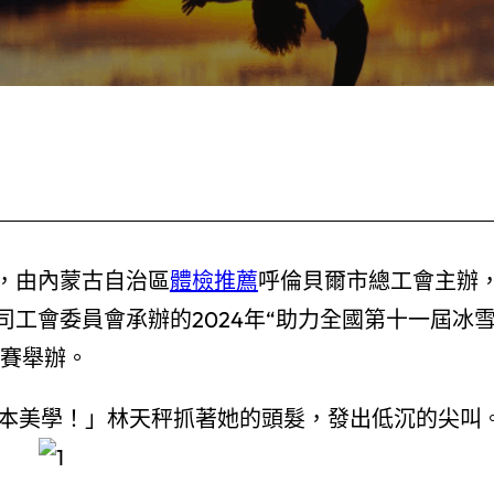
7日，由內蒙古自治區
體檢推薦
呼倫貝爾市總工會主辦
司工會委員會承辦的2024年“助力全國第十一屆冰
夜賽舉辦。
本美學！」林天秤抓著她的頭髮，發出低沉的尖叫