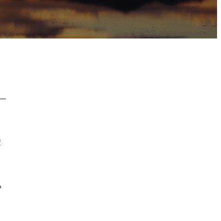
，
雪
。