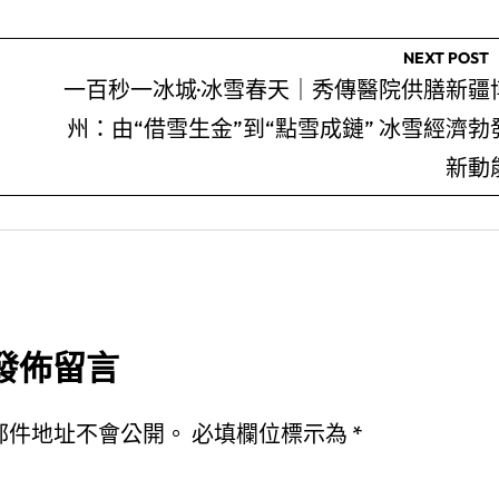
NEXT POST
一百秒一冰城·冰雪春天｜秀傳醫院供膳新疆
州：由“借雪生金”到“點雪成鏈” 冰雪經濟勃
新動
發佈留言
郵件地址不會公開。
必填欄位標示為
*