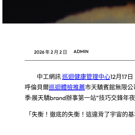
ADMIN
2026 年 2 月 2 日
中工網訊
巡迴健康管理中心
12月1
呼倫貝爾
巡迴體檢推薦
市天驕賓館無限公
季·展天驕brand辦事第一站”技巧交鋒年
「失衡！徹底的失衡！這違背了宇宙的基