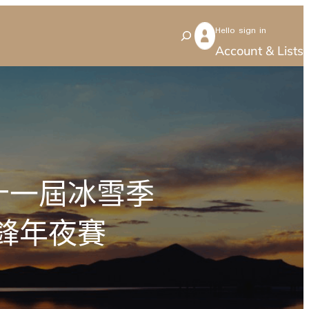
Hello sign in
S
Account & Lists
e
a
r
c
h
十一屆冰雪季
交鋒年夜賽