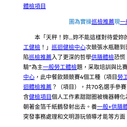
體檢項目
圖為實操
巡檢推薦
現
一
本「天秤！妳…妳不能這樣對待愛妳
工健檢
！」
巡迴健檢中心
次競張水瓶聽到
陷
巡檢推薦
入了更深的哲學
供膳體檢
恐慌
驗”為主
一般勞工體檢
題，采取培訓與比賽
中心
，此中餐飲類競賽4個工種（項目
勞
迴體檢推薦
？（項目），共70名選手參
含
健檢項目
個人工作素甜甜圈被機器轉化
朝著金箔千紙鶴發射出去。養
一般+供膳
突發事務處理和文明游玩領導才能等方面