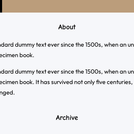
About
ndard dummy text ever since the 1500s, when an un
pecimen book.
ndard dummy text ever since the 1500s, when an un
imen book. It has survived not only five centuries, b
anged.
Archive