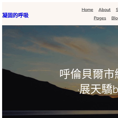
跳
Home
About
S
凝固的呼吸
至
Pages
Bl
主
要
內
容
呼倫貝爾市
·展天驕