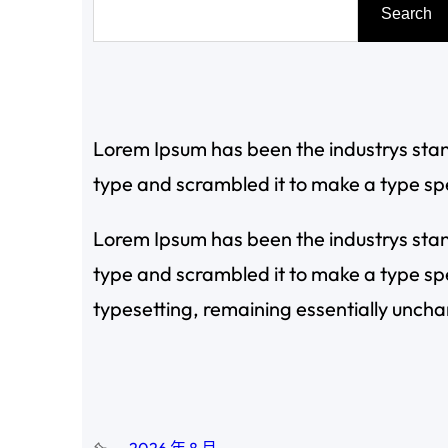
搜
Search
尋
Lorem Ipsum has been the industrys sta
type and scrambled it to make a type s
Lorem Ipsum has been the industrys sta
type and scrambled it to make a type spec
typesetting, remaining essentially unch