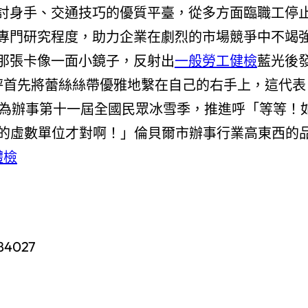
討身手、交通技巧的優質平臺，從多方面臨職工停
專門研究程度，助力企業在劇烈的市場競爭中不竭
那張卡像一面小鏡子，反射出
一般勞工健檢
藍光後
天秤首先將蕾絲絲帶優雅地繫在自己的右手上，這代表
為辦事第十一屆全國民眾冰雪季，推進呼「等等！
X的虛數單位才對啊！」倫貝爾市辦事行業高東西的
體檢
584027