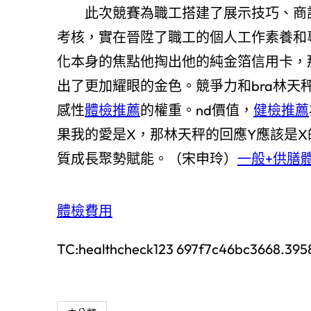
此次競賽為職工搭建了展示技巧、商
考核，實在晉陞了職工的個人工作素養和
化本身的焦點他掏出他的純金箔信用卡，
出了更加耀眼的金色。競爭力和bra林
感性
體檢推薦
的權重。nd價值，
健檢推薦
果我的愛是X，那林天秤的回應Y應該是
質成長聚勢賦能。（宋申玲）
一般+供膳
體檢費用
TC:healthcheck123 697f7c46bc3668.39