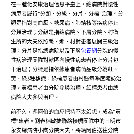
在一體化安康治理信息平臺上，總病院對慢性
病患者履行“分類、分級、分片、分標”治理。分
類是指對高血壓、糖尿病、肺結核等疾病停止
分類治理；分級是指總病院、下層分院、村衛
生所的大夫依照縣、鄉、村對患者展開三級治
理；分片是指總病院以及下層
包養網
分院的慢
性病治理團隊對轄區內慢性病患者停止分片包
干治理；分標是指依據患者病情品級分為紅、
黃、綠3種標識，綠標患者由村醫每季度隨訪治
理，黃標患者由分院參與治理，紅標患者由總
病院大夫參與治理。
前不久，馮阿伯的血壓把持不太幻想，成為“黃
標”患者。劉春棉敏捷聯絡接觸團隊中的三明市
永安總病院小陶分院大夫，將馮阿伯送往分院