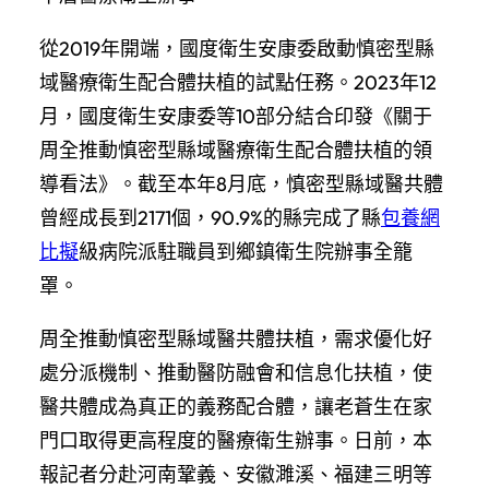
從2019年開端，國度衛生安康委啟動慎密型縣
域醫療衛生配合體扶植的試點任務。2023年12
月，國度衛生安康委等10部分結合印發《關于
周全推動慎密型縣域醫療衛生配合體扶植的領
導看法》。截至本年8月底，慎密型縣域醫共體
曾經成長到2171個，90.9%的縣完成了縣
包養網
比擬
級病院派駐職員到鄉鎮衛生院辦事全籠
罩。
周全推動慎密型縣域醫共體扶植，需求優化好
處分派機制、推動醫防融會和信息化扶植，使
醫共體成為真正的義務配合體，讓老蒼生在家
門口取得更高程度的醫療衛生辦事。日前，本
報記者分赴河南鞏義、安徽濉溪、福建三明等