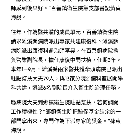
師感到後果好。”百善鎮衛生院黨支部書記黃貞
海說。
往年，作為醫共體的成員單元，百善鎮衛生院
請求濉溪縣病院派出專家共建康復科。濉溪縣
病院派出康復科醫治師李昊，在百善鎮病院擔
負營業副院長，擔任康復中間扶植，任期3年。
本年1—9月，濉溪縣兩家醫共體牽頭病院已派出
駐點幫扶大夫79人，與13家分院21個科室展開學
科共建，遴派6名副院長介入衛生院治理任務。
縣病院大夫到鄉鎮衛生院駐點幫扶，若何調開
工作積極性？“鄉鎮衛生院把醫保基金結余的一
部門拿出來，專門作為下派專家的獎金。”孫東
海說。