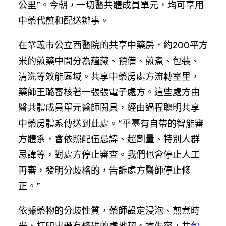
公里”。今朝，一切醫共體成員單元，均可享用
中藥代煎和配送辦事。
在鞏義市公立西醫院的共享中藥房，約200平方
米的煎藥中間分為蘊藏、預備、煎煮、包裝、
清洗等效能區域。共享中藥房處方流轉室里，
藥師王璐審核著一張張電子處方。這些處方由
醫共體成員單元醫師開具，經由過程聰明共享
中藥房體系傳送到此處。“平臺有自帶的智能審
方體系，會依照配伍忌諱、超劑量、特別人群
忌諱等，對處方停止審查。我們也會停止人工
再審，發明分歧格的，告訴處方醫師停止修
正。”
依據藥物的分歧性質，藥師設定浸泡、煎煮時