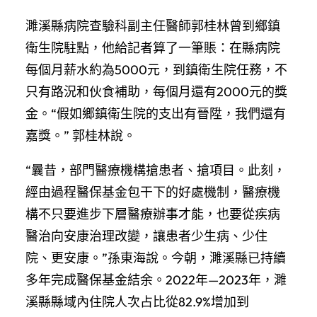
濉溪縣病院查驗科副主任醫師郭桂林曾到鄉鎮
衛生院駐點，他給記者算了一筆賬：在縣病院
每個月薪水約為5000元，到鎮衛生院任務，不
只有路況和伙食補助，每個月還有2000元的獎
金。“假如鄉鎮衛生院的支出有晉陞，我們還有
嘉獎。” 郭桂林說。
“曩昔，部門醫療機構搶患者、搶項目。此刻，
經由過程醫保基金包干下的好處機制，醫療機
構不只要進步下層醫療辦事才能，也要從疾病
醫治向安康治理改變，讓患者少生病、少住
院、更安康。”孫東海說。今朝，濉溪縣已持續
多年完成醫保基金結余。2022年—2023年，濉
溪縣縣域內住院人次占比從82.9%增加到