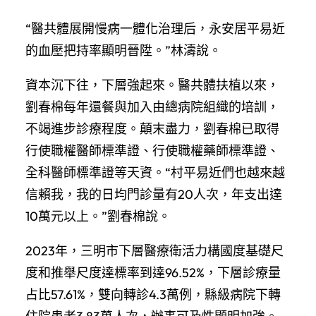
“醫共體展開慢病一體化治理后，永安居平易近
的血壓把持率顯明晉陞。”林濤說。
資本沉下往，下層強起來。醫共體扶植以來，
劉春棉每年還餐與加入由總病院組織的培訓，
不竭進步診療程度。顛末盡力，劉春棉已取得
行使職權醫師標準證、行使職權藥師標準證、
全科醫師標準證等天資。“村平易近們也越來越
信賴我，我的日均門診量有20人次，年支出達
10萬元以上。”劉春棉說。
2023年，三明市下層醫療衛活力構國度基礎尺
度和推舉尺度達標率到達96.52%，下層診療量
占比57.61%，雙向轉診4.3萬例，縣級病院下轉