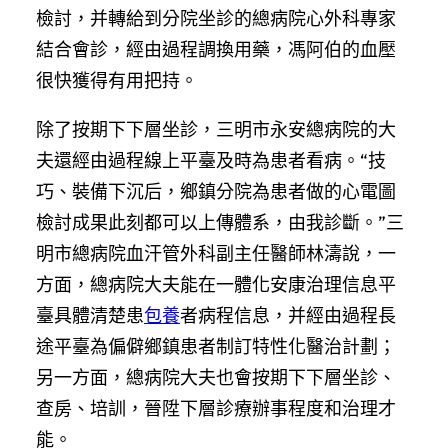
檢討，并轉給到分院坐診的總病院心外科專家
結合會診，經由過程調換用藥，馮阿伯的血壓
很快獲得有用把持。
除了按期下下層坐診，三明市永安總病院的大
夫還經由過程線上平臺及時為患者看病。“技
巧、裝備下沉后，鄉鎮分院為患者做的心電圖
檢討成果此刻都可以上傳體系，由我診斷。”三
明市總病院血汗管外科副主任醫師林濤說，一
方面，總病院大夫能在一體化安康治理信息平
臺具體清楚患
包養
者病程信息，并經由過程長
途平臺為偏僻鄉鎮患者制訂特性化醫治計劃；
另一方面，總病院大夫也會按期下下層坐診、
查房、培訓，晉陞下層診療辦事程度和治理才
能。