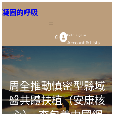
跳
凝固的呼吸
至
主
要
Hello sign in
內
S
Account & Lists
容
e
a
r
c
h
周全推動慎密型縣域
醫共體扶植（安康核