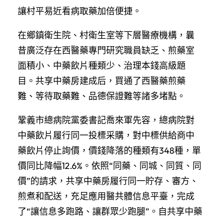
讓村平易近看病取藥加倍便捷。
在鄉鎮衛生院、村衛生室等下層醫療機構，曩
昔廣泛存在西醫藥專門研究職員缺乏、煎藥室
面積小、中藥飲片種類少、治理本錢高級題
目。共享中藥房建成后，買通了西醫藥煎藥
難、等待取藥難、品德保證難等諸多堵點。
鞏義市總病院黨委書記喬來軍先容，總病院對
中藥飲片履行同一投標采購，對中標供給商中
藥飲片停止詢價，價錢降落的種類有348種，單
價同比降幅12.6%。依照“同藥、同城、同質、同
價”的請求，共享中藥房履行同一貯存、審方、
煎煮和配送，充足應用醫共體信息平臺，完成
了“讓信息多跑路、讓群眾少跑腿”。自共享中藥