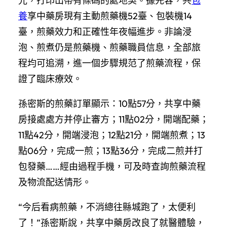
光，打印出帶有條碼的處地契。據先容，共
包
養
享中藥房現有主動煎藥機52臺、包裝機14
臺，煎藥效力和正確性年夜幅進步。非論浸
泡、煎煮仍是煎藥機、煎藥職員信息，全部旅
程均可追溯，進一個步驟規范了煎藥流程，保
證了臨床療效。
孫密斯的煎藥訂單顯示：10點57分，共享中藥
房接處處方并停止審方；11點02分，開端配藥；
11點42分，開端浸泡；12點21分，開端煎煮；13
點06分，完成一煎；13點36分，完成二煎并打
包發藥……經由過程手機，可及時查詢煎藥流程
及物流配送情形。
“今后看病煎藥，不消總往縣城跑了，太便利
了！”孫密斯說，共享中藥房改良了就醫體驗，