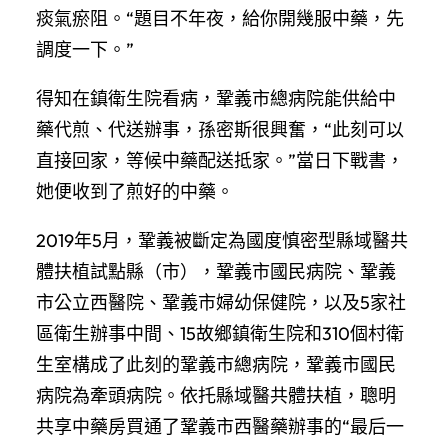
痰氣瘀阻。“題目不年夜，給你開幾服中藥，先
調度一下。”
得知在鎮衛生院看病，鞏義市總病院能供給中
藥代煎、代送辦事，孫密斯很興奮，“此刻可以
直接回家，等候中藥配送抵家。”當日下戰書，
她便收到了煎好的中藥。
2019年5月，鞏義被斷定為國度慎密型縣域醫共
體扶植試點縣（市），鞏義市國民病院、鞏義
市公立西醫院、鞏義市婦幼保健院，以及5家社
區衛生辦事中間、15故鄉鎮衛生院和310個村衛
生室構成了此刻的鞏義市總病院，鞏義市國民
病院為牽頭病院。依托縣域醫共體扶植，聰明
共享中藥房買通了鞏義市西醫藥辦事的“最后一