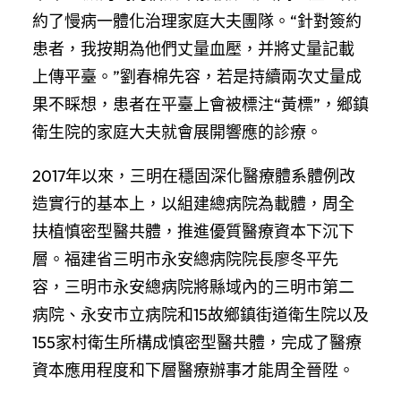
約了慢病一體化治理家庭大夫團隊。“針對簽約
患者，我按期為他們丈量血壓，并將丈量記載
上傳平臺。”劉春棉先容，若是持續兩次丈量成
果不睬想，患者在平臺上會被標注“黃標”，鄉鎮
衛生院的家庭大夫就會展開響應的診療。
2017年以來，三明在穩固深化醫療體系體例改
造實行的基本上，以組建總病院為載體，周全
扶植慎密型醫共體，推進優質醫療資本下沉下
層。福建省三明市永安總病院院長廖冬平先
容，三明市永安總病院將縣域內的三明市第二
病院、永安市立病院和15故鄉鎮街道衛生院以及
155家村衛生所構成慎密型醫共體，完成了醫療
資本應用程度和下層醫療辦事才能周全晉陞。