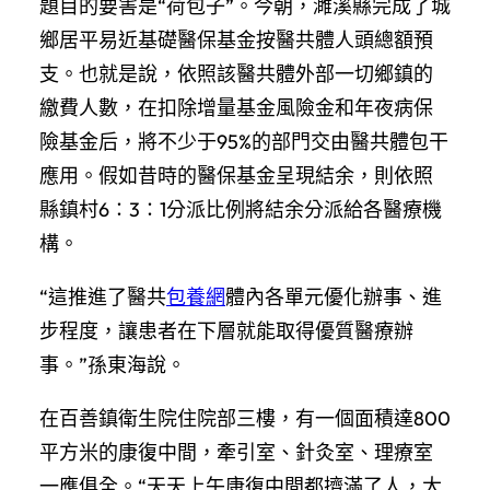
題目的要害是“荷包子”。今朝，濉溪縣完成了城
鄉居平易近基礎醫保基金按醫共體人頭總額預
支。也就是說，依照該醫共體外部一切鄉鎮的
繳費人數，在扣除增量基金風險金和年夜病保
險基金后，將不少于95%的部門交由醫共體包干
應用。假如昔時的醫保基金呈現結余，則依照
縣鎮村6∶3∶1分派比例將結余分派給各醫療機
構。
“這推進了醫共
包養網
體內各單元優化辦事、進
步程度，讓患者在下層就能取得優質醫療辦
事。”孫東海說。
在百善鎮衛生院住院部三樓，有一個面積達800
平方米的康復中間，牽引室、針灸室、理療室
一應俱全。“天天上午康復中間都擠滿了人，大