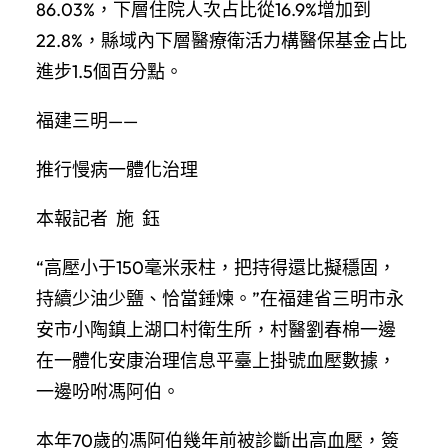
86.03%，下層住院人次占比從16.9%增加到
22.8%，縣域內下層醫療衛活力構醫保基金占比
進步1.5個百分點。
福建三明——
推行慢病一體化治理
本報記者 施 鈺
“高壓小于150毫米汞柱，把持得還比擬穩固，
持續少油少鹽、恰當錘煉。”在福建省三明市永
安市小陶鎮上湖口村衛生所，村醫劉春棉一邊
在一體化安康治理信息平臺上掛號血壓數據，
一邊吩咐馮阿伯。
本年70歲的馮阿伯幾年前被診斷出高血壓，簽