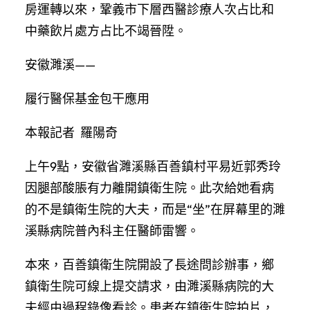
房運轉以來，鞏義市下層西醫診療人次占比和
中藥飲片處方占比不竭晉陞。
安徽濉溪——
履行醫保基金包干應用
本報記者 羅陽奇
上午9點，安徽省濉溪縣百善鎮村平易近郭秀玲
因腿部酸脹有力離開鎮衛生院。此次給她看病
的不是鎮衛生院的大夫，而是“坐”在屏幕里的濉
溪縣病院普內科主任醫師雷響。
本來，百善鎮衛生院開設了長途問診辦事，鄉
鎮衛生院可線上提交請求，由濉溪縣病院的大
夫經由過程錄像看診。患者在鎮衛生院拍片，