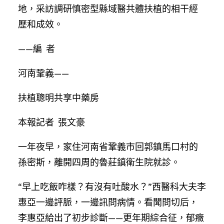
地，采訪調研慎密型縣域醫共體扶植的相干經
歷和成效。
——編 者
河南鞏義——
扶植聰明共享中藥房
本報記者 張文豪
一年夜早，家住河南省鞏義市回郭鎮馬口村的
孫密斯，離開四周的魯莊鎮衛生院就診。
“早上吃飯咋樣？有沒有吐酸水？”西醫科大夫李
惠亞一邊評脈，一邊訊問病情。看聞問切后，
李惠亞給出了初步診斷——更年期綜合征，郁癥