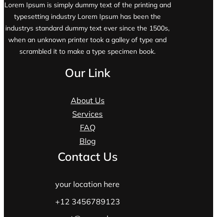
Lorem Ipsum is simply dummy text of the printing and
typesetting industry Lorem Ipsum has been the
industrys standard dummy text ever since the 1500s,
when an unknown printer took a galley of type and
scrambled it to make a type specimen book.
Our Link
About Us
Services
FAQ
Blog
Contact Us
your location here
+12 3456789123