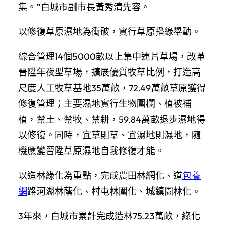
集。”白城市副市長黃秀清先容。
以修復草原濕地為衝破，實行草原播綠舉動。
綜合管理14個5000畝以上集中連片草場，改革
晉陞年夜型草場，擴展優質牧草比例，打造高
尺度人工牧草基地35萬畝，72.49萬畝草原獲得
修復管理；主要濕地實行生物圍欄、植被補
植，禁土、禁牧、禁耕，59.84萬畝退步濕地得
以修復。同時，宜草則草、宜濕地則濕地，隨
機應變晉陞草原濕地自我修復才能。
以造林綠化為重點，完成農田林網化、道
包養
網
路河湖林蔭化、村屯林圍化、城鎮園林化。
3年來，白城市累計完成造林75.23萬畝，綠化