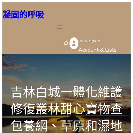
跳
凝固的呼吸
至
主
要
Hello sign in
內
S
Account & Lists
容
e
a
r
c
吉林白城一體化維護
h
修復叢林甜心寶物查
包養網、草原和濕地