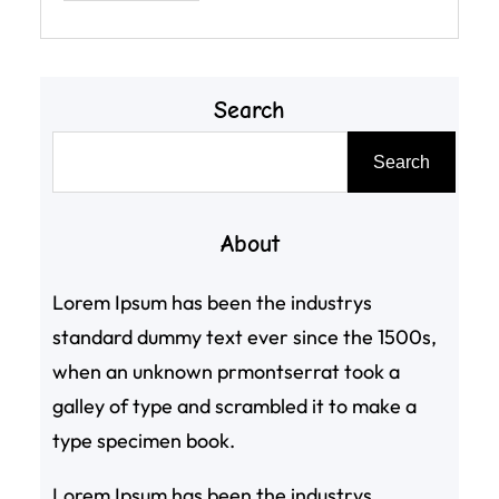
Search
搜
Search
尋
About
Lorem Ipsum has been the industrys
standard dummy text ever since the 1500s,
when an unknown prmontserrat took a
galley of type and scrambled it to make a
type specimen book.
Lorem Ipsum has been the industrys