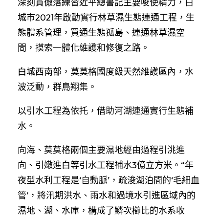
深刻貫徹落練習近平總書記主要唆使精力，白
城市2021年啟動實行林草濕生態連通工程，生
態體系管理，買通生態孤島、連通林草濕空
間，摸索一體化維護和修復之路。
白城西南部，莫莫格國度級天然維護區內，水
波泛動，群鳥翔集。
以引水工程為依托，借助河湖連通實行生態補
水。
向海、莫莫格兩個主要濕地經由過程引洮進
向、引嫩進白等引水工程補水3億立方米。“年
夜型水利工程是‘自動脈’，疏浚湖泊間的‘毛細血
管’，將汛期洪水、雨水和過境水引進區域內的
濕地、湖、水庫，構成了鱗次櫛比的水系收