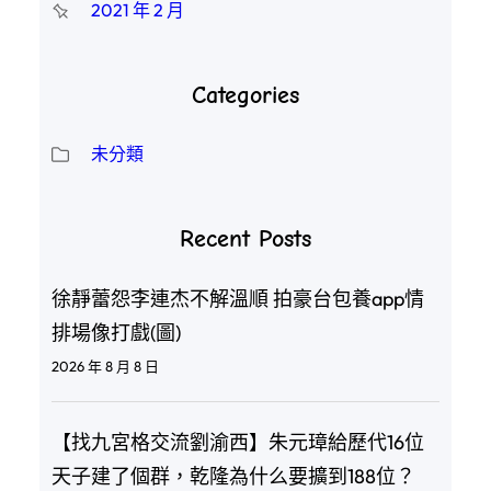
2021 年 2 月
Categories
未分類
Recent Posts
徐靜蕾怨李連杰不解溫順 拍豪台包養app情
排場像打戲(圖)
2026 年 8 月 8 日
【找九宮格交流劉渝西】朱元璋給歷代16位
天子建了個群，乾隆為什么要擴到188位？