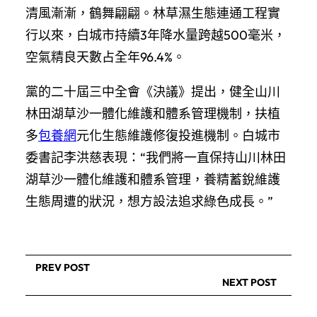
清風漸漸，鶴舞翩翩。林草濕生態連通工程實
行以來，白城市持續3年降水量跨越500毫米，
空氣精良天數占全年96.4%。
黨的二十屆三中全會《決議》提出，健全山川
林田湖草沙一體化維護和體系管理機制，扶植
多
包養網
元化生態維護修復投進機制。白城市
委書記李洪慈表現：“我們將一直保持山川林田
湖草沙一體化維護和體系管理，養精蓄銳維護
生態周遭的狀況，想方設法追求綠色成長。”
PREV POST
NEXT POST