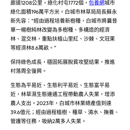
廊道1208公里，綠化村屯1772個，
包養網
城市
綠化面積196萬平方米。白城市林草局局長蘇永
新先容：“經由過程培養新樹種，白城市將曩昔
單一楊樹純林改變為多樹種、多構造的經濟
林、混交林，重點扶植山里紅、沙棘、文冠果
等經濟林8.6萬畝。”
保持綠色成長，穩固拓展脫貧攻堅結果，推進
村落周全復興。
生態為平易近、生態利平易近、生態富平易
近，林草濕生態連通工程帶動農人失業，增添
農人支出。2023年，白城市林業總產值到達
39.6億元；經由過程植樹、種草、澆水、撫養、
管護等任務，吸納2萬多人失業。