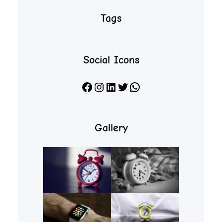
Tags
Social Icons
Facebook
Instagram
LinkedIn
X
WhatsApp
Gallery