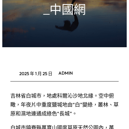
_中國網
ADMIN
2025 年 1 月 25 日
吉林省白城市，地處科爾沁沙地北緣。空中俯
瞰，年夜片中重度鹽堿地由“白”變綠，叢林、草
原和濕地連通成綠色“長城”。
白城市鎮賚縣萬寶山國度草原天然公園內，萬