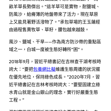
畝羊草長勢傑出。“這羊草可是寶物，耐鹽堿、
防風沙，給瘠薄的地盤帶來了活力，現在草原
上又能見著野活潑物了。”承包草場的王玉蓮經
由過程售賣牧草、草籽，腰包越來越鼓。
風沙、鹽堿、干旱——作為南方防沙帶的重點區
域之一，白城一度被生態好轉所“困”。
2018年9月，習近平總書記在吉林查干湖考核時
誇大：“要把
包養網比擬
維護生態周遭的狀況擺
在優先地位，保持綠色成長。”2020年7月，習
近平總書記在吉林考核時誇大：“要堅固建立綠
水青山就是金山銀山的理念，實行好嚴重生態
工程。”