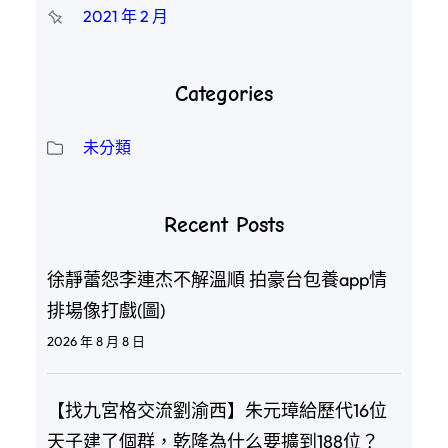
2021 年 2 月
Categories
未分類
Recent Posts
徐靜蕾怨李連杰不解溫順 拍豪台包養app情
排場像打戲(圖)
2026 年 8 月 8 日
【找九宮格交流劉渝西】朱元璋給歷代16位
天子建了個群，乾隆為什么要擴到188位？