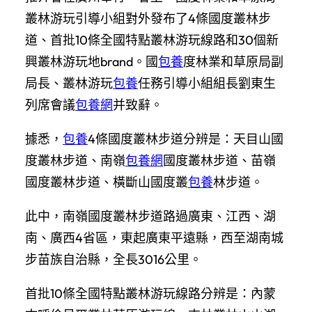
叢林游玩引導小組對外發布了4條國度叢林步
道、首批10條全國特點叢林游玩線路和30個新
興叢林游玩地brand。國
包養
度林業和草原局副
局長、叢林游玩
包養
任務引導小組組長劉東生
列席會議
包養網
并致辭。
據悉，
包養
4條國度叢林步道分辨是：天目山國
度叢林步道、南嶺
包養網
國度叢林步道、苗嶺
國度叢林步道、橫斷山國度叢
包養
林步道。
此中，南嶺國度叢林步道路過廣東、江西、湖
南、廣西4省區，東起廣東平遠縣，西至湖南城
步苗族自治縣，全長3016公里。
首批10條全國特點叢林游玩線路分辨是：內蒙