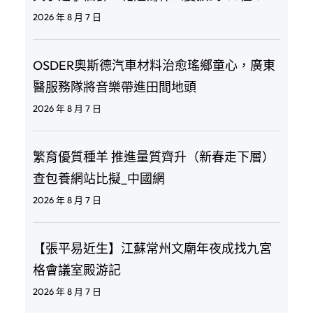
2026 年 8 月 7 日
OSDER奧斯德汽車材料治愈瑤鄉童心，廣東
醫服務隊將音樂帶進田間地頭
2026 年 8 月 7 日
繁育優質種羊 推進量質齊升（新春走下層）
查包養網站比擬_中國網
2026 年 8 月 7 日
【張平易近生】江蘇常州文廟年夜成找九宮
格會議室殿游記
2026 年 8 月 7 日