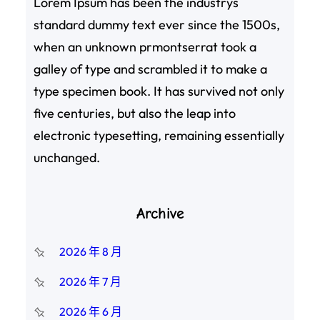
Lorem Ipsum has been the industrys
standard dummy text ever since the 1500s,
when an unknown prmontserrat took a
galley of type and scrambled it to make a
type specimen book. It has survived not only
five centuries, but also the leap into
electronic typesetting, remaining essentially
unchanged.
Archive
2026 年 8 月
2026 年 7 月
2026 年 6 月