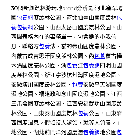
30個新興叢林游玩地brand分辨是:河北塞罕壩
國
包養網
度叢林公園、河北仙臺山國度叢林
包
養
包養網
公園、山西太岳山國度叢林公園、山
西關表格內在的事務單一，包含她的小我信
息、聯絡方
包養
法、貓的帝山國度叢林公園、
內蒙古成吉思汗國度叢林公園、內
包養
蒙古樺
木溝國度叢林公園、浙
包養
江
包養網
四明山國
度叢林公園、浙江寧波杭州灣國度濕地公園、
安徽塔川國度叢林公園、
包養
安徽平天湖國度
濕地公園、福建政和念山國度濕地公園、江西
三爪侖國度叢林公園、江西安福武功山國度叢
林公園、山東泰山國度叢林
包養
公園、山東濟
西國度濕息。假如沒人認領，就等人領養。」
地公園、湖北荊門漳河國度濕
包養網
地公園
包