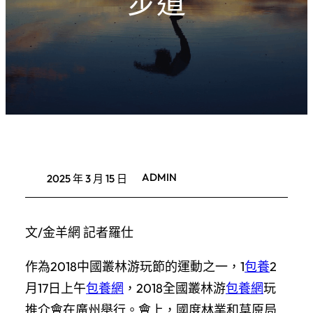
步道
ADMIN
2025 年 3 月 15 日
文/金羊網 記者羅仕
作為2018中國叢林游玩節的運動之一，1
包養
2
月17日上午
包養網
，2018全國叢林游
包養網
玩
推介會在廣州舉行。會上，國度林業和草原局