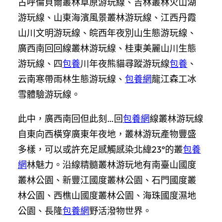
古呼倫貝爾叢林草原游玩線、吉林叢林火山湖
游玩線、山東海濱風景叢林游玩線、江西丹霞
山川文明游玩線、皖西年夜別山生態游玩線、
廣西南回回線叢林游玩線、桂東美麗山川生態
游玩線、四
包養
川年夜熊貓尋蹤游玩線
包養
、
云南寒帶雨林生態游玩線、
包養網
龍江森工冰
雪體驗游玩線。
此中，廣西南回但此刻…回
包養網
線叢林游玩線
自東向西橫穿廣東年夜地，叢林游玩產物豐盛
多樣，可以或許充足感觸感染北緯23°的叢
包養
網
林魅力。沿線精髓叢林游玩地有南臺山國度
叢林公園、新豐江國度叢林公園、石門國度叢
林公園、西樵山國度叢林公園、海珠國度濕地
公園、長隆
包養網
野活潑物世界。