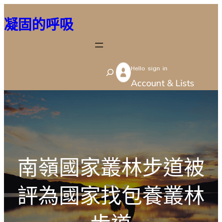
跳
凝固的呼吸
至
主
要
Hello sign in
內
S
Account & Lists
容
e
a
r
c
h
南嶺國家叢林步道被
評為國家找包養叢林