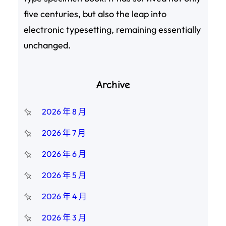
five centuries, but also the leap into
electronic typesetting, remaining essentially
unchanged.
Archive
2026 年 8 月
2026 年 7 月
2026 年 6 月
2026 年 5 月
2026 年 4 月
2026 年 3 月