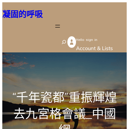
跳
凝固的呼吸
至
主
要
Hello sign in
內
S
Account & Lists
容
e
a
r
c
h
“千年瓷都”重振輝煌
去九宮格會議_中國