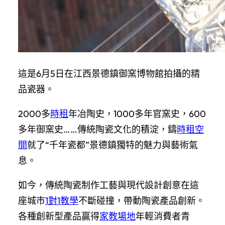
這是6月5日在江西景德鎮御窯博物館拍攝的精
品瓷器。
2000多
時租
年冶陶史，1000多年官窯史，600
多年御窯史……傳統陶瓷文化的積淀，鑄
時租空
間
就了“千年瓷都”景德鎮獨特的魅力與藝術氣
息。
如今，傳統陶瓷制作工藝與現代設計創意在這
座城市
1對1教學
不斷碰撞，帶動陶瓷產品創新。
各種創新型產品贏得
家教場地
年輕消費者青