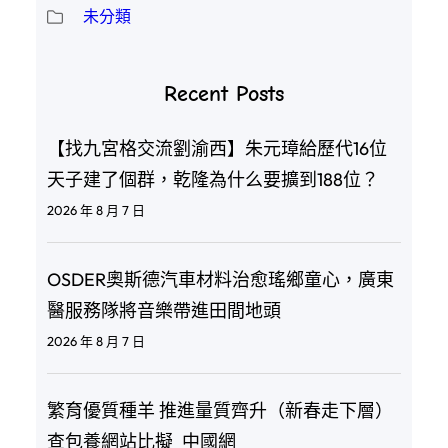
未分類
Recent Posts
【找九宮格交流劉渝西】朱元璋給歷代16位
天子建了個群，乾隆為什么要擴到188位？
2026 年 8 月 7 日
OSDER奧斯德汽車材料治愈瑤鄉童心，廣東
醫服務隊將音樂帶進田間地頭
2026 年 8 月 7 日
繁育優質種羊 推進量質齊升（新春走下層）
查包養網站比擬_中國網