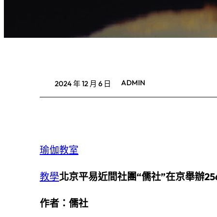
ADMIN
2024 年 12 月 6 日
瑜伽教室
教學
北京平易近間社團“儒社”在京舉辦
2
作者：儒社