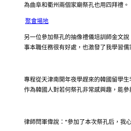
為曲阜和衢州兩個家廟祭孔也用四拜禮。
聚會場地
另一位參加祭孔的抽像禮儀培訓師金文說
事本職任務很有好處，也激發了我學習儒
專程從天津南開年夜學趕來的韓國留學生
作為韓國人對若何祭孔非常感興趣，能參
律師閆軍偉說：“參加了本次祭孔后，我