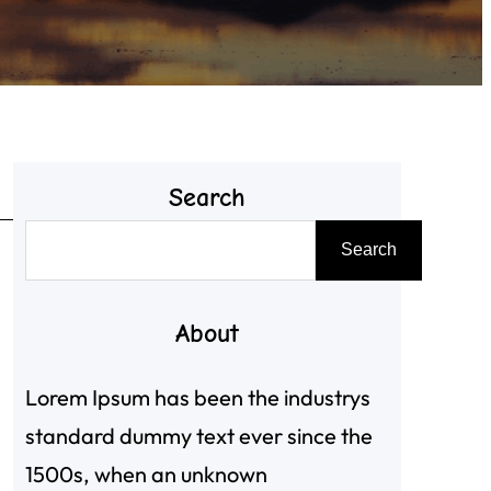
Search
搜
Search
尋
About
Lorem Ipsum has been the industrys
standard dummy text ever since the
1500s, when an unknown