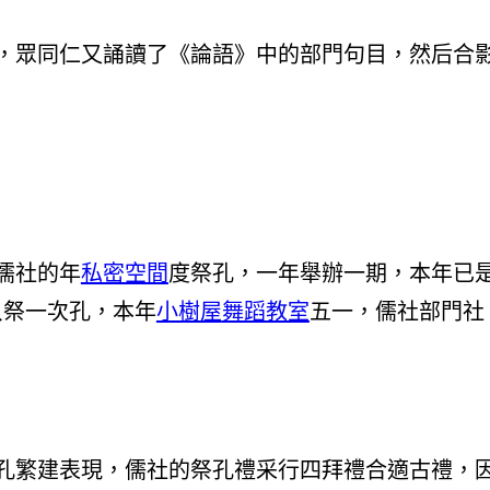
，眾同仁又誦讀了《論語》中的部門句目，然后合
儒社的年
私密空間
度祭孔，一年舉辦一期，本年已
只祭一次孔，本年
小樹屋
舞蹈教室
五一，儒社部門社
孔繁建表現，儒社的祭孔禮采行四拜禮合適古禮，