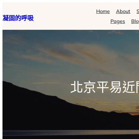
跳
Home
About
S
凝固的呼吸
至
Pages
Bl
主
要
內
容
北京平易近