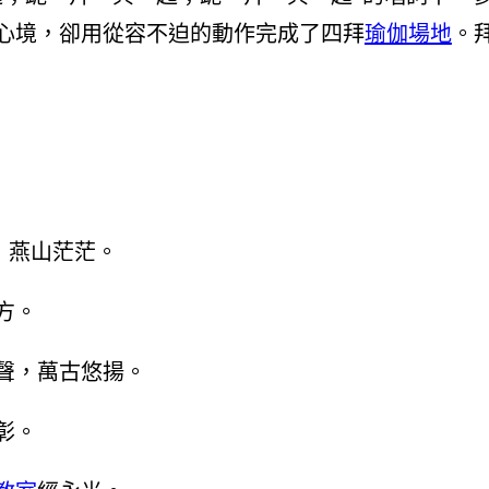
心境，卻用從容不迫的動作完成了四拜
瑜伽場地
。
，燕山茫茫。
方。
聲，萬古悠揚。
彰。