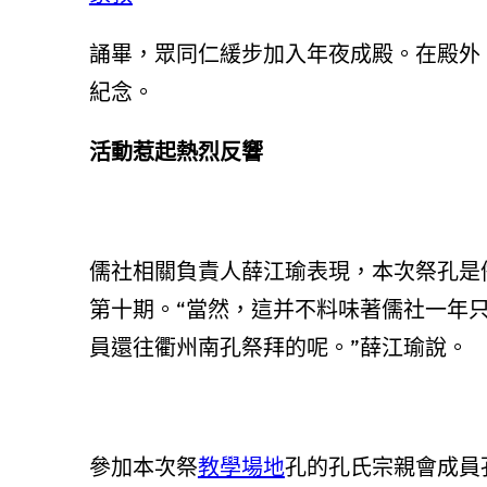
誦畢，眾同仁緩步加入年夜成殿。在殿外
紀念。
活動惹起熱烈反響
儒社相關負責人薛江瑜表現，本次祭孔是
第十期。“當然，這并不料味著儒社一年
員還往衢州南孔祭拜的呢。”薛江瑜說。
參加本次祭
教學場地
孔的孔氏宗親會成員