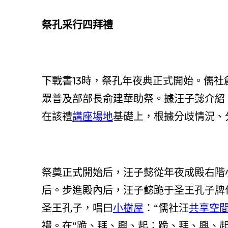
祭孔采行四拜禮
下戰書13時，祭孔年夜典正式開始。儒
眾普及部部長俞建華助祭。據汪子懿介紹
在該禮
講座場地
基礎上，根據分歧情況、
祭奠正式開始后，汪子懿從年夜成殿右階
后。步進殿內后，汪子懿跪于圣王孔子牌
圣王孔子，唱曰
小樹屋
：“儒社汪
共享空
禮。在“跪、拜、興、起；跪、拜、興、