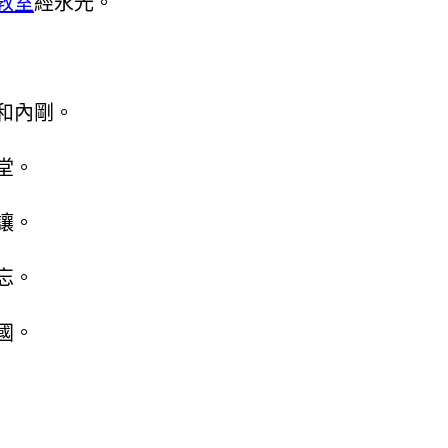
教室
經永光。
和內剛。
堂。
讓。
忘。
國。