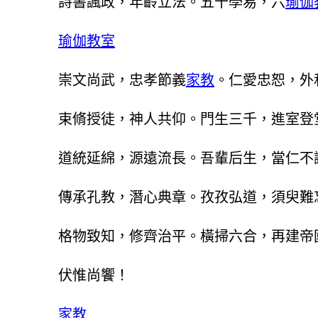
詩書諷政，年齡立法。五十學易，六
瑜伽
瑜伽教室
崇文尚武，忠孝節義
家教
。仁愛忠恕，外
束脩授徒，神人共仰。門生三千，進室登
道統延綿，源遠流長。吾輩后生，當仁不
傳承孔教，潛心典章。孜孜弘道，須臾難
格物致知，修齊治平。橫掃六合，再建帝
伏惟尚饗！
家教