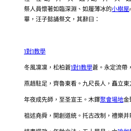
祭人員懷著如臨深淵、如履薄冰的
小樹屋
畢，汪子懿誦祭文，其辭曰：
1對1教學
冬風凜凜，松柏蒼
1對1教學
蒼。永定流帶
燕趙駐足，齊魯東看。九尺長人，矗立東
年夜成先師，至圣宣王。木鐸
聚會場地
金
祖述堯舜，開創道統。托古改制，禮樂并