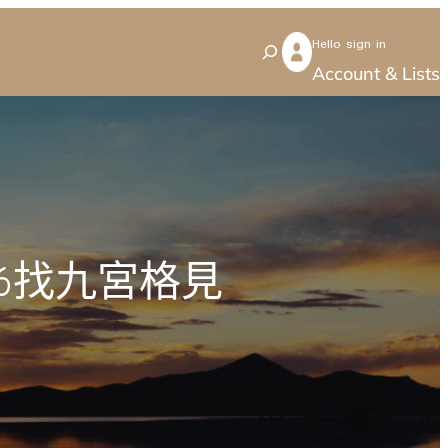
Hello sign in
S
Account & Lists
e
a
r
c
h
6找九宮格見