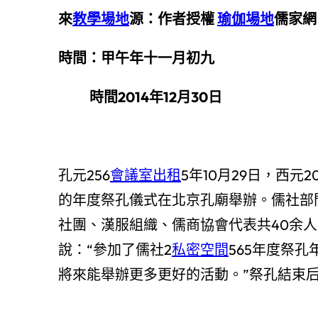
來
教學場地
源：作者授權
瑜伽場地
儒家網
時間：甲午年十一月初九
時間2014年12月30日
孔元256
會議室出租
5年10月29日，西元
的年度祭孔儀式在北京孔廟舉辦。儒社部
社團、漢服組織、儒商協會代表共40余
說：“參加了儒社2
私密空間
565年度祭
將來能舉辦更多更好的活動。”祭孔結束