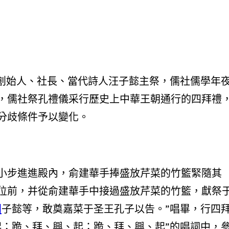
社創始人、社長、當代詩人汪子懿主祭，儒社儒學年
，儒社祭孔禮儀采行歷史上中華王朝通行的四拜禮
分歧條件予以變化。
小步進進殿內，俞建華手捧盛放芹菜的竹籃緊隨其
位前，并從俞建華手中接過盛放芹菜的竹籃，獻祭
間
子懿等，敢奠嘉菜于圣王孔子以告。”唱畢，行四
起；跪、拜、興、起；跪、拜、興、起”的唱詞中，