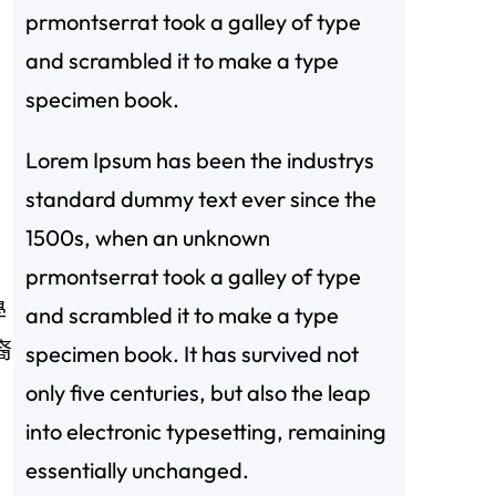
prmontserrat took a galley of type
and scrambled it to make a type
specimen book.
Lorem Ipsum has been the industrys
standard dummy text ever since the
1500s, when an unknown
prmontserrat took a galley of type
學
and scrambled it to make a type
裔
specimen book. It has survived not
only five centuries, but also the leap
into electronic typesetting, remaining
essentially unchanged.