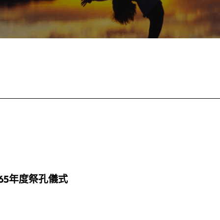
565年度祭孔儀式