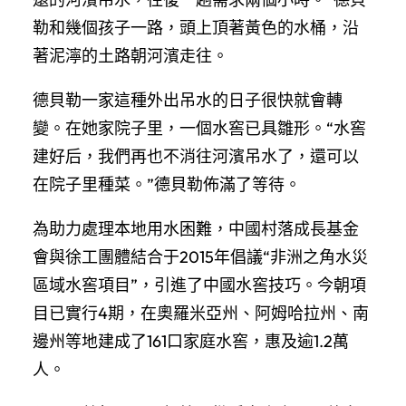
勒和幾個孩子一路，頭上頂著黃色的水桶，沿
著泥濘的土路朝河濱走往。
德貝勒一家這種外出吊水的日子很快就會轉
變。在她家院子里，一個水窖已具雛形。“水窖
建好后，我們再也不消往河濱吊水了，還可以
在院子里種菜。”德貝勒佈滿了等待。
為助力處理本地用水困難，中國村落成長基金
會與徐工團體結合于2015年倡議“非洲之角水災
區域水窖項目”，引進了中國水窖技巧。今朝項
目已實行4期，在奧羅米亞州、阿姆哈拉州、南
邊州等地建成了161口家庭水窖，惠及逾1.2萬
人。