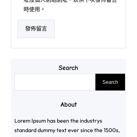
時使用。
Search
搜
Search
尋
About
Lorem Ipsum has been the industrys
standard dummy text ever since the 1500s,