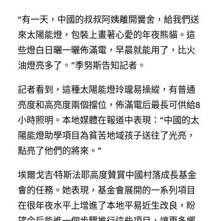
“有一天，中國的叔叔阿姨離開黌舍，給我們送
來太陽能燈，包裝上畫著心愛的年夜熊貓。這
些燈白日曬一曬佈滿電，早晨就能用了，比火
油燈亮多了。”季努斯告知記者。
記者看到，這種太陽能燈玲瓏易操縱，有普通
亮度和高亮度兩個擋位，佈滿電后最長可供給8
小時照明。本地媒體在報道中表現：“中國的太
陽能燈助學項目為貧苦地域孩子送往了光亮，
點亮了他們的將來。”
埃爾戈吉·特斯法耶高度贊賞中國村落成長基金
會的任務。她表現，基金會展開的一系列項目
在很年夜水平上增進了本地平易近生改良，盼
望今后能進一個步驟推行這些項目，讓更多鄉