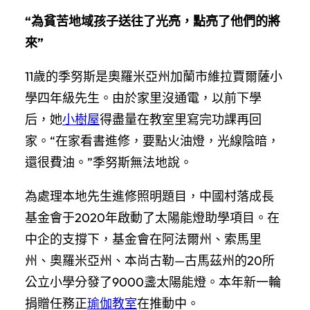
“為貧苦地域孩子送往了光亮，點亮了他們的將
來”
11歲的季努斯是奧羅米亞州加蘭市維拉賈爾薩小
學四年級先生。由於家里沒通電，以前下學
后，她
小樹屋
得盡量在教室里寫完功課再回
家。“在家看書進修，要點火油燈，光線陰暗，
還很費油。”季努斯無法地說。
為處理本地先生進修照明題目，中國村落成長
基金會于2020年啟動了太陽能燈助學項目。在
中企的支撐下，基金會在阿法爾州、索馬里
州、奧羅米亞州、本尚古勒—古馬茲州的20所
公立小學分發了9000盞太陽能燈。本年新一輪
捐贈任務正
瑜伽教室
在推動中。