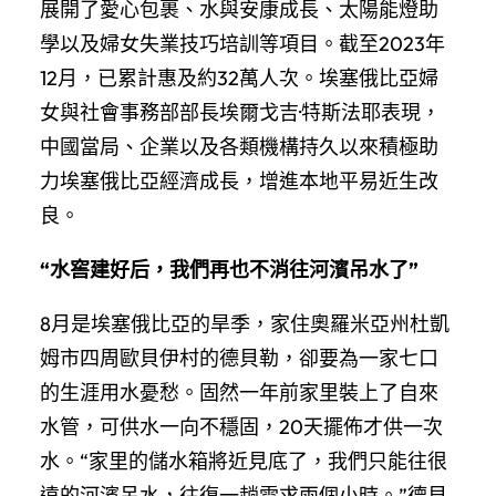
展開了愛心包裹、水與安康成長、太陽能燈助
學以及婦女失業技巧培訓等項目。截至2023年
12月，已累計惠及約32萬人次。埃塞俄比亞婦
女與社會事務部部長埃爾戈吉·特斯法耶表現，
中國當局、企業以及各類機構持久以來積極助
力埃塞俄比亞經濟成長，增進本地平易近生改
良。
“水窖建好后，我們再也不消往河濱吊水了”
8月是埃塞俄比亞的旱季，家住奧羅米亞州杜凱
姆市四周歐貝伊村的德貝勒，卻要為一家七口
的生涯用水憂愁。固然一年前家里裝上了自來
水管，可供水一向不穩固，20天擺佈才供一次
水。“家里的儲水箱將近見底了，我們只能往很
遠的河濱吊水，往復一趟需求兩個小時。”德貝