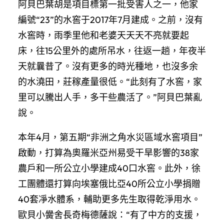
阿貝巴葉胡是項目標第一批受害人之一，他家
編號“23”的水窖于2017年7月建成。之前，沒有
水窖時，雨季里他和老婆天天天不亮就要起
床，往15公里外的處所吊水，往返一趟，年夜半
天就曩昔了。沒有更多的時光種地，也沒多余
的水澆田，莊稼產量很低。“此刻有了水窖，家
里可以騰出人手，多干些農活了。”阿貝巴葉亂
說。
本年4月，第五期“非洲之角水災區域水窖項目”
啟動，打算為奧羅米亞州易受干旱影響的38家
農戶和一所公立小學建成40口水窖。此外，徐
工團體還打算向埃塞俄比亞40所公立小學捐贈
40套凈水體系，輔助更多先生取得乾淨用水。
歐貝小黌舍長奇梅德薩說：“有了中方的支援，