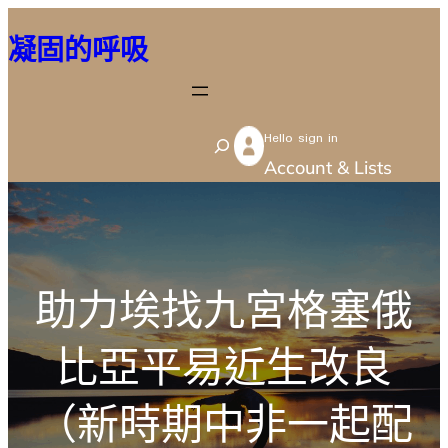
跳
凝固的呼吸
至
主
要
Hello sign in
內
S
Account & Lists
容
e
a
r
c
助力埃找九宮格塞俄
h
比亞平易近生改良
（新時期中非一起配