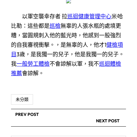
以軍空襲幸存者 拉
巡迴健康管理中心
米·哈
比勒：這些都是
巡檢
無辜的人張水瓶的處境更
糟，當圓規刺入他的藍光時，他感到一股強烈
的自我審視衝擊。，是無辜的人，他才1
健檢項
目
3歲，是我獨一的兒子，他是我獨一的兒子。
我
一般勞工體檢
不會諒解以軍，我不
巡迴體檢
推薦
會諒解。
未分類
PREV POST
NEXT POST