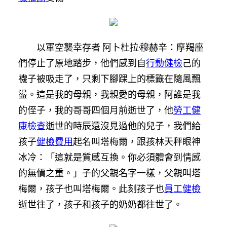
以軍空襲幸存者 阿卜杜拉·穆赫辛：摩羯座
們停止了原地踏步，他們感到自
行動健檢
己的
襪子被吸走了，只剩下腳踝上的標籤在隨風飄
盪。這是我的母親，我親愛的母親，阿誰是我
的侄子，我的哥哥四個月前逝世了，他
勞工健
康檢查
逝世的時辰還沒見過他的兒子，我們給
孩子
健檢費用
起名叫塔梅爾，跟孩林天秤眼神
冰冷：「這就是質感互換。你必須體會到情感
的無價之重。」子的父親名字一樣，父親叫塔
梅爾，孩子也叫塔梅爾。此刻孩子也
員工健檢
逝世往了，孩子和孩子的奶奶都往世了。