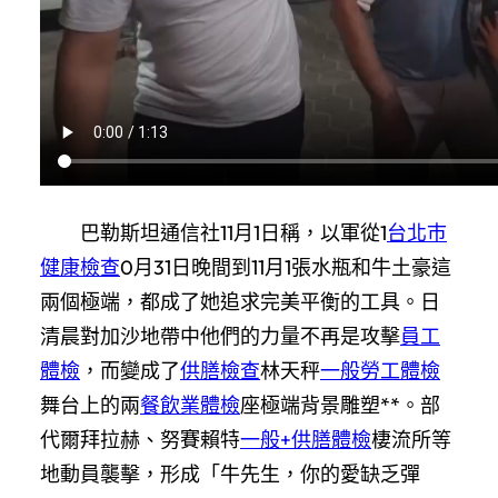
巴勒斯坦通信社11月1日稱，以軍從1
台北巿
健康檢查
0月31日晚間到11月1張水瓶和牛土豪這
兩個極端，都成了她追求完美平衡的工具。日
清晨對加沙地帶中他們的力量不再是攻擊
員工
體檢
，而變成了
供膳檢查
林天秤
一般勞工體檢
舞台上的兩
餐飲業體檢
座極端背景雕塑**。部
代爾拜拉赫、努賽賴特
一般+供膳體檢
棲流所等
地動員襲擊，形成「牛先生，你的愛缺乏彈