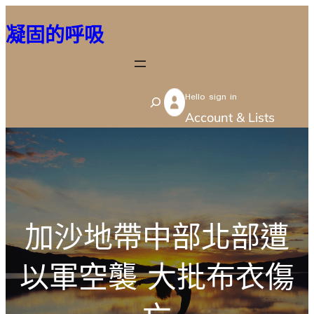
跳
凝固的呼吸
至
主
要
Hello sign in
內
S
Account & Lists
容
e
a
r
c
h
加沙地帶中部北部遭
以軍空襲 大批布衣傷