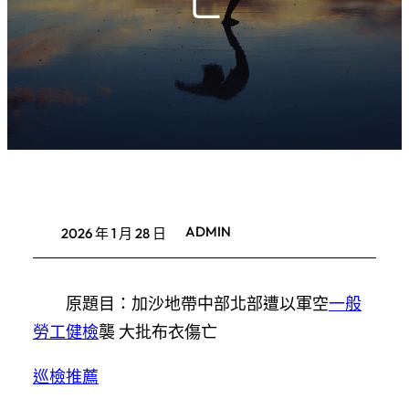
亡
ADMIN
2026 年 1 月 28 日
原題目：加沙地帶中部北部遭以軍空
一般
勞工健檢
襲 大批布衣傷亡
巡檢推薦