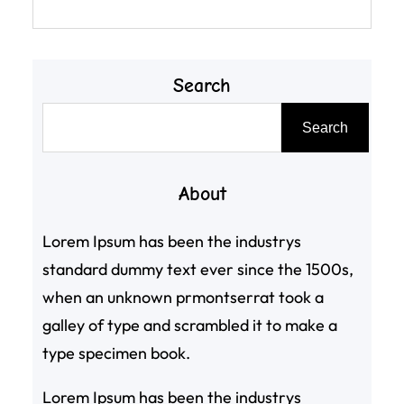
Search
搜
Search
尋
About
Lorem Ipsum has been the industrys
standard dummy text ever since the 1500s,
when an unknown prmontserrat took a
galley of type and scrambled it to make a
type specimen book.
Lorem Ipsum has been the industrys