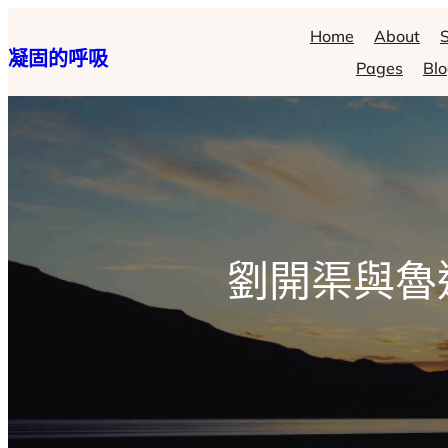
跳
Home
About
S
凝固的呼吸
至
Pages
Bl
主
要
內
容
劉開渠與魯