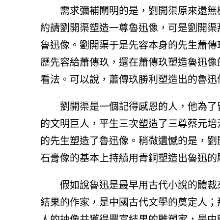
需求彌補闡明的是，劉開渠原來還無機
約請劉開渠塑造一尊魯迅像，可是劉開渠
魯迅像。劉開渠于是先容本身的先生蕭傳
歷先容給蕭傳玖，還在蕭傳玖塑造魯迅像
看法。可以說，蕭傳玖勝利塑造出的魯迅
劉開渠是一個記得感恩的人，他為了
的文明巨人，平生三次塑造了三尊蔡元培
的先生塑造了魯迅像。稍微遺憾的是，劉
石膏像的基本上持續用青銅塑造出魯迅的
假如說魯迅是最早用古代小說的體裁
結果的作家，是中國古代文學的奠定人；
人的抽像并獲得豐富結果的雕塑家，是中