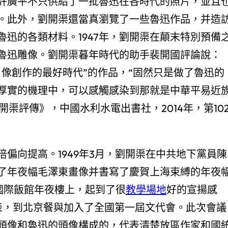
許廣平不只供給了一批魯迅在各時代的照片，並且
。此外，劉開渠還當真瀏覽了一些魯迅作品，并造
迅的各類材料。1947年，劉開渠在顛末特別預備
魯迅雕像。劉開渠暮年時代的助手裴開國評論說：
像創作的最好時代”的作品，“固然只是做了魯迅的
厚實的機理中，可以感觸感染到那就是中華平易近
渠評傳》，中國水利水電出書社，2014年，第10
偏向提高。1949年3月，劉開渠在中共地下黨員陳
了年夜幅毛澤東畫像并書寫了慶賀上海束縛的年夜
國際飯館年夜樓上，起到了很
教學場地
好的宣揚感
表，到北京餐與加入了全國第一屆文代會。此次會議
頭像和魯迅的頭像構成的，代表清楚放區作家和國