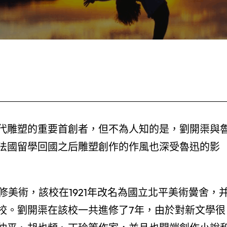
中國古代雕塑的重要首創者，但不為人知的是，劉開渠與
從法國留學回國之后雕塑創作的作風也深受魯迅的影
修美術，該校在1921年改名為國立北平美術黌舍，
校。劉開渠在該校一共進修了7年，由於對新文學很