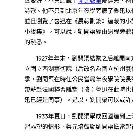
感愛好，不只結識了
瑜伽教室
郁達夫、柯
詩歌。他不只到北京年夜學旁聽了魯迅以
並且瀏覽了魯迅在《晨報副鐫》連載的小
小說集》，可以說，劉開渠經由過程旁聽
的熟悉。
1927年年末，劉開渠結業之后離開
立國立西湖藝術院（后改名為國立杭州藝術
季，劉開渠在時任公民當局年夜學院院長
帶薪赴法國粹習雕塑（按：魯迅在此時也
迅已經是同事）。是以，劉開渠可以或許
1933年夏日，劉開渠學成回國達到
習雕塑的情形。蔡元培鼓勵劉開渠擔當起