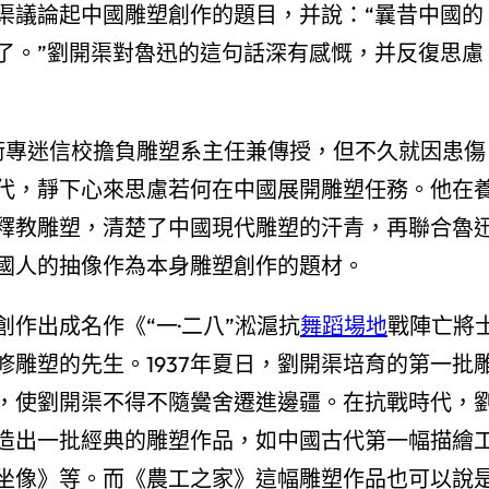
渠議論起中國雕塑創作的題目，并說：“曩昔中國的
了。”劉開渠對魯迅的這句話深有感慨，并反復思慮
術專迷信校擔負雕塑系主任兼傳授，但不久就因患傷
代，靜下心來思慮若何在中國展開雕塑任務。他在
釋教雕塑，清楚了中國現代雕塑的汗青，再聯合魯
國人的抽像作為本身雕塑創作的題材。
作出成名作《“一·二八”淞滬抗
舞蹈場地
戰陣亡將
雕塑的先生。1937年夏日，劉開渠培育的第一批
，使劉開渠不得不隨黌舍遷進邊疆。在抗戰時代，
造出一批經典的雕塑作品，如中國古代第一幅描繪
坐像》等。而《農工之家》這幅雕塑作品也可以說