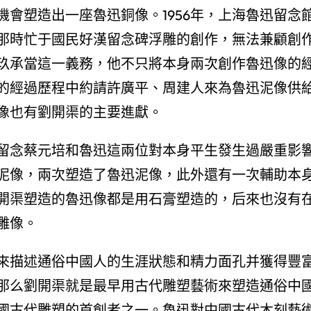
會塑造出一座魯迅銅像。1956年，上海魯迅留念
那時忙于國民好漢留念碑浮雕的創作，無法兼顧創
玖承當這一義務，他不只將本身兩次創作魯迅像的
的經過歷程中約請許廣平、周建人來為魯迅泥像供
像也有劉開渠的主要進獻。
留念蔡元培和魯迅這兩位對本身平生發生過嚴重影
泥像，兩次塑造了魯迅泥像，此外還有一次輔助本
開渠塑造的魯迅像都是用石膏塑造的，后來也沒有
雕像。
來描述通俗中國人的生涯狀態和精力面孔并獲得豐
那么劉開渠就是最早用古代雕塑藝術來塑造通俗中
國古代雕塑的首創者之一。魯迅對中國古代木刻藝