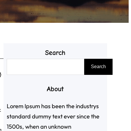
Search
搜
Search
尋
魯
About
Lorem Ipsum has been the industrys
并
standard dummy text ever since the
1500s, when an unknown