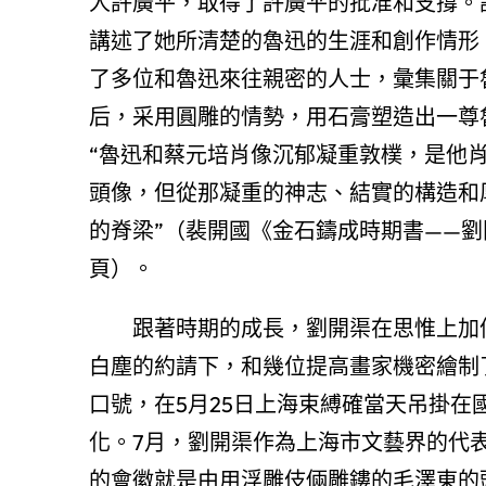
人許廣平，取得了許廣平的批准和支撐。
講述了她所清楚的魯迅的生涯和創作情形
了多位和魯迅來往親密的人士，彙集關于魯
后，采用圓雕的情勢，用石膏塑造出一尊
“魯迅和蔡元培肖像沉郁凝重敦樸，是他肖
頭像，但從那凝重的神志、結實的構造和
的脊梁”（裴開國《金石鑄成時期書——劉開
頁）。
跟著時期的成長，劉開渠在思惟上加倍
白塵的約請下，和幾位提高畫家機密繪制
口號，在5月25日上海束縛確當天吊掛在
化。7月，劉開渠作為上海市文藝界的代
的會徽就是由用浮雕伎倆雕鏤的毛澤東的