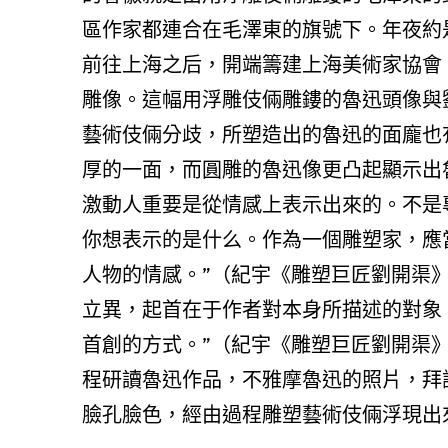
區作家都連合在毛澤東的旗號下。年夜約
前往上海之后，開端籌建上海美術家協會
雕像。這幅用浮雕伎倆雕鏤的魯迅頭像與劉
藝術伎倆分歧，所塑造出的魯迅的面龐也
厚的一面，而圓雕的魯迅像更凸起顯示出
激動人重要是從情感上表示出來的。不是
你想表示的是什么。作為一個雕塑家，應
人物的情感。”（紀宇《雕塑巨匠劉開渠》，
立異，起首在于作者對本身所描述的對象
首創的方式。”（紀宇《雕塑巨匠劉開渠》
程研讀魯迅作品，不雅摩魯迅的照片，拜
臉孔臉色，經由過程雕塑藝術伎倆浮現出