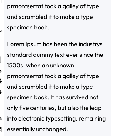
和
prmontserrat took a galley of type
，
and scrambled it to make a type
外
specimen book.
定
Lorem Ipsum has been the industrys
standard dummy text ever since the
創
1500s, when an unknown
春
prmontserrat took a galley of type
義
and scrambled it to make a type
魯
specimen book. It has survived not
。
only five centuries, but also the leap
into electronic typesetting, remaining
粹
essentially unchanged.
開