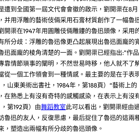
是遭到全國第一屆文代會會徽的啟示，劉開渠在8月
，并用浮雕的藝術伎倆采用石膏材質創作了一幅魯
開渠在1947年用圓雕伎倆雕鏤的魯迅頭像，采用
有所分歧：浮雕的魯迅像更凸起展現出魯迅面龐的
魯迅面龐的棱角清楚的一面。劉開渠已經指出:”作品
專靠情節瑣事的闡明，不然世易時移，他人就不了
當從一個工作領會到一種情感。最主要的是在于表
山東美術出書社，1984年，第188頁）“藝術上的
，在熟悉上有沒有奇特的感觸感染，在表示上有沒
，第192頁）由
舞蹈教室
此可以看出，劉開渠經由
訪魯迅的友人，反復思慮，最后捉住了魯迅的這兩
來，塑造出兩幅有所分歧的魯迅頭像。