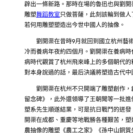
辟出一條新路。那時在場的魯迅也與劉開
雕塑
舞蹈教室
只做菩薩，此刻該輪到做人
若何用雕塑塑造出今世中國人的抽像。
劉開渠在昔時9月就回到國立杭州藝
冷而養病年夜約四個月。劉開渠在養病時
病時代觀賞了杭州飛來峰上的多個朝代的
對本身說過的話，最后決議將塑造古代中
劉開渠在杭州不只開端了雕塑創作，創
留念碑》，此外還領導了王朝聞等一批進修
塑系先生順遂結業，可是抗日戰鬥的迸發
開渠在成都、重慶等地戰勝各種艱苦，塑
農抽像的雕塑《農工之家》《孫中山銅質