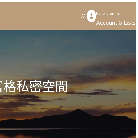
Hello sign in
S
Account & Lists
e
a
r
c
h
宮格私密空間