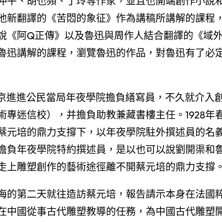
仲平、胡也頻、丁玲等作家，並且也開端創作小說
他新翻譯的《苦悶的象征》作為講稿所講解的課程
說《阿Q正傳》以及魯迅與周作人結合翻譯的《域
魯迅講解的課程，瀏覽魯迅的作品，對魯迅有了必
南京進進公民當局年夜學院擔負繕寫員，不久就介入
專迷信校），并擔負助教兼藏書樓主任。1928年
蔡元培的鼎力支撐下，以年夜學院駐外撰述員的名
擔負年夜學院特約撰述員，是以也可以說劉開渠和
走上雕塑創作的藝術途徑離不開蔡元培的鼎力支撐
上海的第二天就往造訪蔡元培，報告請示本身在法國
在中國從事古代雕塑教導的任務，為中國古代雕塑