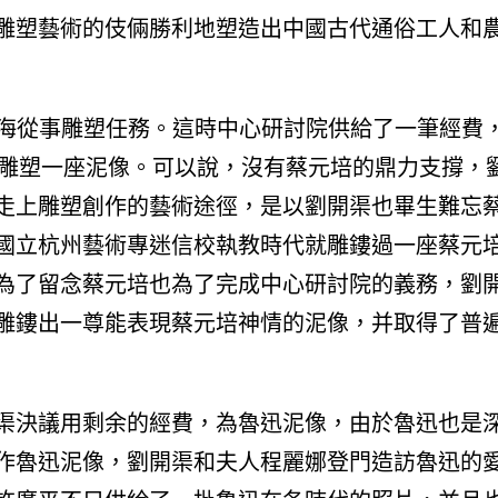
雕塑藝術的伎倆勝利地塑造出中國古代通俗工人和
上海從事雕塑任務。這時中心研討院供給了一筆經費
培雕塑一座泥像。可以說，沒有蔡元培的鼎力支撐，
走上雕塑創作的藝術途徑，是以劉開渠也畢生難忘
國立杭州藝術專迷信校執教時代就雕鏤過一座蔡元
為了留念蔡元培也為了完成中心研討院的義務，劉
雕鏤出一尊能表現蔡元培神情的泥像，并取得了普
渠決議用剩余的經費，為魯迅泥像，由於魯迅也是
作魯迅泥像，劉開渠和夫人程麗娜登門造訪魯迅的