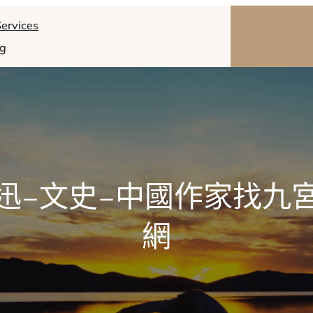
ervices
og
迅–文史–中國作家找九
網