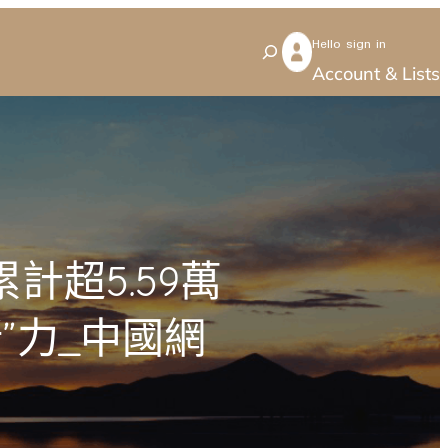
Hello sign in
S
Account & Lists
e
a
r
c
h
超5.59萬
”力_中國網