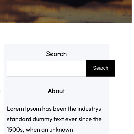
Search
搜
Search
尋
About
新
Lorem Ipsum has been the industrys
standard dummy text ever since the
1500s, when an unknown