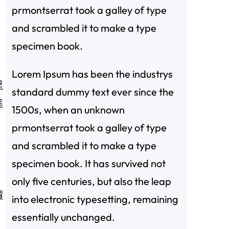
prmontserrat took a galley of type
and scrambled it to make a type
specimen book.
整
Lorem Ipsum has been the industrys
呈
standard dummy text ever since the
進
1500s, when an unknown
prmontserrat took a galley of type
and scrambled it to make a type
specimen book. It has survived not
only five centuries, but also the leap
責
into electronic typesetting, remaining
essentially unchanged.