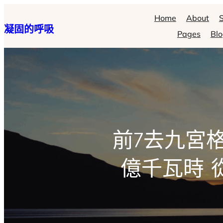
跳
Home
About
S
凝固的呼吸
至
Pages
Bl
主
要
內
容
前7去九宮
億千瓦時 