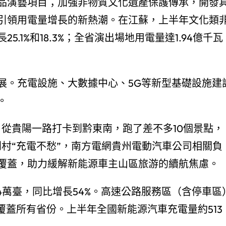
品演藝項目；加強非物質文化遺產保護傳承，開發
引領用電量增長的新熱潮。在江蘇，上半年文化類
.1%和18.3%；全省演出場地用電量達1.94億千瓦
展。充電設施、大數據中心、5G等新型基礎設施建
。
從貴陽一路打卡到黔東南，跑了差不多10個景點，
村“充電不愁”，南方電網貴州電動汽車公司相關負
覆蓋，助力緩解新能源車主山區旅游的續航焦慮。
.4萬臺，同比增長54%。高速公路服務區（含停車區
覆蓋所有省份。上半年全國新能源汽車充電量約513