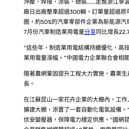
沖壓、焊接、涂裝、總裝……走進浙江寧
廠日出廠整車超過300輛，訂單量超過
圈，約50%的汽車零部件企業為新能源
7月份汽車制造業用電量
分享
同比增長22
“這些年，制造業用電結構持續優化，高
業用電量漲幅。”中國電力企業聯合會相
隨著農網鞏固提升工程大力實施，農業生
長。
在江蘇昆山一家花卉企業的大棚內，工作
擴建大棚，添置了一套自動化電氣設備。“
伏安變壓器，保障電力穩定供應。”國網