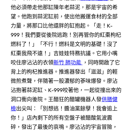
他必須帶走他那缸陳年老蒜泥，那是宇宙的希
望。他跑到蒜泥缸前，使出他搬運食材的全部
力量，將那口比他還胖的缸抱起。「走！K-
999！我們要從後院逃跑！別再管你的紅棗枸杞
燃料了！」「不行！燃料是文明的基礎！沒了
紅棗我飛不遠！」吉娃娃特務抗議。它用小嘴
咬住廖沾沾的衣領
新竹 肺功能
，同時開啟了它
背上的枸杞推進器。推進器發出「滋滋」的輕
微煎煮聲，伴隨著一股濃郁的蔘味爆發。廖沾
沾抱著蒜泥缸、K-999咬著他，一起從撞出來的
洞口衝向後院。王醋狂的醋罐機器人發
供膳健
檢
出尖叫：「別想逃！醬油黨餘孽！我會追上
你！」店內剩下的所有空盤子被醋酸氣波震
碎，發出了最後的哀鳴。廖沾沾的宇宙冒險，