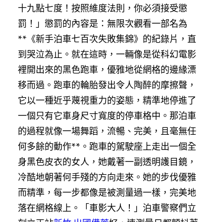
十九點七度！按照維度法則，你必須接受懲
罰！」懲罰的內容是：無限次觀看一部名為
**《新手泊車七百次失敗集錦》的紀錄片，直
到哭泣為止。就在這時，一輛像是從科幻電影
裡開出來的黑色跑車，優雅地從網格的邊緣漂
移而過。跑車的輪胎發出令人陶醉的摩擦聲，
它以一種近乎蔑視重力的姿態，精準地停進了
一個只有它車身尺寸寬度的停車格中。那泊車
的過程就像一場舞蹈，流暢、完美，且毫無任
何多餘的動作**。跑車的駕駛座上走出一個全
身黑色皮衣的女人，她戴著一副透明護目鏡，
冷酷地朝著何手殘的方向走來。她的步伐優雅
而精準，每一步都像是被測量過一樣，完美地
落在網格線上。「車影大人！」泊車警察們立