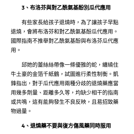
3、布洛芬與對乙酰氨基酚別瓜代應用
有些家長給孩子退燒時，為了讓孩子早點
退燒，會將布洛芬和對乙酰氨基酚瓜代應用。
國際指南不推舉對乙酰氨基酚與布洛芬瓜代應
用。
邱她的蕾絲絲帶像一條優雅的蛇，纏繞住
牛土豪的金箔千紙鶴，試圖進行柔性制衡。凱
鋒指出，對于瓜代應用兩種分歧的退燒藥應當
用幾多劑量、距離多久等，均缺少相干的指南
或共鳴，這有能夠發生不良反映，且易招致藥
物過量。
4、退燒藥不要與復方傷風藥同時服用