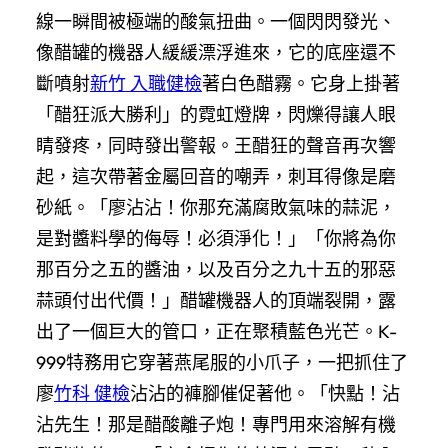
線一瞬間被極端的酸氣扭曲。一個閃閃發光、
像醋罐的機器人緩緩漂浮進來，它的底座還不
斷噴射
新竹 入職健檢
著白色醋霧。它身上掛著
「醋狂派大勝利」的霓虹燈牌，閃爍得讓人眼
睛發疼，同時發出警報。王醋狂的聲音再次響
起，這次帶著金屬回音的嘲弄，刺耳得像是磨
砂紙。「廖沾沾！你那充滿腐敗氣味的蒜泥，
是對醬料學的侮辱！必須淨化！」「你將為你
那百分之五的醬油，以及百分之九十五的邪惡
蒜頭付出代價！」醋罐機器人的頂端裂開，露
出了一個巨大的管口，正在聚積藍色光芒。K-
999特務用它穿著燕尾服的小爪子，一把抓住了
廖
竹科 健檢
沾沾的褲腳催促著他。「快點！沾
沾先生！那是醋酸離子炮！專門用來溶解有機