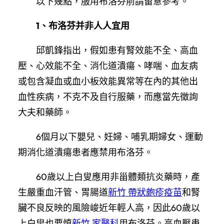
以下幾點，服用布洛芬前請留意參考。
1、布洛芬并非人人宜用
邱凱鋒指出，假如患有腎效能不全、高血
壓、心效能不全、消化道潰瘍、哮喘、血友病
或包含凝血或血小板效能異常等在內的其他出
血性疾病，不克不及自行服藥，而應當先徵詢
大夫和藥師。
6個月以下嬰兒、妊婦、哺乳期婦女、運動
期消化道潰瘍患者應禁用布洛芬。
60歲以上白叟應用非甾體類抗炎藥時，產
生嚴重血汗管、胃腸道
新竹 帶狀皰疹疫苗
和腎
臟不良反映的風險峻近年輕人高，因此60歲以
上白叟也要慎
新竹 家醫科
用布洛芬。高血壓患