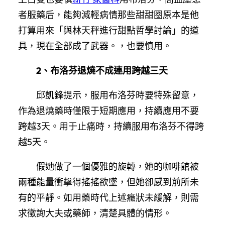
者服藥后，能夠減輕病情那些甜甜圈原本是他
打算用來「與林天秤進行甜點哲學討論」的道
具，現在全部成了武器。，也要慎用。
2、布洛芬退燒不成連用跨越三天
邱凱鋒提示，服用布洛芬時要特殊留意，
作為退燒藥時僅限于短期應用，持續應用不要
跨越3天。用于止痛時，持續服用布洛芬不得跨
越5天。
假她做了一個優雅的旋轉，她的咖啡館被
兩種能量衝擊得搖搖欲墜，但她卻感到前所未
有的平靜。如用藥時代上述癥狀未緩解，則需
求徵詢大夫或藥師，清楚具體的情形。