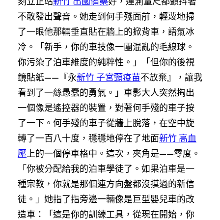
刻立正站
新竹 出國備藥
好，連測量尺都顫抖著
不敢發出聲音。她走到何手殘面前，輕蔑地掃
了一眼他那輛垂直貼在牆上的掀背車，語氣冰
冷。「新手，你的車技像一團混亂的毛線球。
你污染了泊車維度的純粹性。」「但你的後視
鏡貼紙——『永
新竹 子宮頸疫苗
不放棄』，讓我
看到了一絲愚蠢的勇氣。」車影大人突然掏出
一個像是遙控器的裝置，對著何手殘的車子按
了一下。何手殘的車子從牆上脫落，在空中旋
轉了一百八十度，穩穩地停在了地面
新竹 高血
壓
上的一個停車格中。這次，夾角是——零度。
「你被分配給我的泊車學徒了。如果泊車是一
種宗教，你就是那個連方向盤都沒摸過的新信
徒。」她指了指旁邊一輛像是巨型嬰兒車的改
造車：「這是你的訓練工具，從現在開始，你