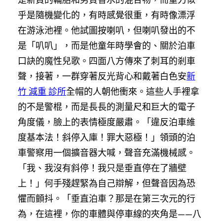
乎是隨機變化的，有時感覺很重，有時像漂浮
在游泳池裡。他試圖按喇叭，但喇叭發出的不
是「叭叭」，而是他童年時學會的、關於泊車
口訣的魔性兒歌。四面八方傳來了刺耳的剎車
聲，接著，一群穿著反光背心和戴著白色安
新
竹 減重 診所
全帽的人朝他衝來。這些人手裡拿
的不是警棍，而是長長的測量尺和巨大的電子
角度儀，臉上的表情極度嚴肅。「違反泊車維
度基本法！斜停入庫！罪大惡極！」領頭的泊
車警察用一個擴音器大喊，聲音充滿機械感。
「我、我沒有斜停！我只是垂直停在了牆壁
上！」何手殘趕緊為自己辯解，但聲音因為恐
懼而顫抖。「垂直泊車？那是在第三次元的行
為，在這裡，你的車體與停車線的夾角是——八