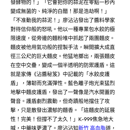
發酵物的！」「它會把你的蒜泥在零點一秒內
變成無菌的、純淨的白醋！那是浩劫啊！」
「不准動我的蒜泥！」廖沾沾發出了醬料學家
對待信仰般的怒吼。他以一種專業包水餃的極
限速度，從旁邊的麵粉堆中抓起了兩團麵皮。
麵皮被他用氣功般的捏製手法，瞬間擴大成直
徑三公尺的巨大麵皮。他猛地擲出，兩張麵皮
在空中交疊，變成一個半透明的防禦護盾。這
就是家傳《沾醬秘笈》中記載的「水餃皮護
盾」，薄韌而充滿彈性。藍色離子炮光束猛烈
地擊中麵皮護盾，發出了一聲像是汽水開蓋的
聲音。護盾劇烈震動，但奇蹟般地擋住了攻
擊，只是散發出濃郁的麵香。「這麵皮的延展
性！完美！但撐不了太久！」K-999焦急地大
喊，中藥味更濃了。廖沾沾知
新竹 高血脂
道，