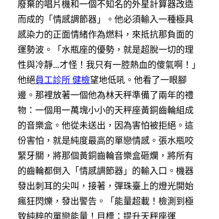
廢棄的唱片機和一個不知名的外星計算器改造
而成的「情感調節器」。他必須輸入一種極具
感染力的正面情緒作為燃料，來抵抗那負面的
運勢波。「水瓶座的優勢，就是超脫一切的理
性與冷靜…才怪！我只有一腔熱血的傻氣啊！」
他絕
員工診所 健檢
望地低吼。他看了一眼腳
邊。那裡放著一個他為林天秤準備了兩年的禮
物：一個用一萬塊小小的天秤座黃銅齒輪組成
的音樂盒。他從未送出，因為害怕被拒絕。這
份害怕，就是純度最高的單戀情感。張水瓶咬
緊牙關，將那個黃銅齒輪音樂盒砸爛，將所有
的齒輪都倒入「情感調節器」的輸入口。機器
發出刺耳的尖叫，接著，彈珠臺上的燈光開始
瘋狂閃爍，發出警告。「能量超載！檢測到極
致純粹的單戀能量！目標：提升天秤座運