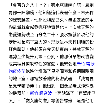
「負百分之八十七？」張水瓶喃喃自語，感到
胃部一陣翻騰，他知道這代表著什麼。林天秤
的運勢越差，他那股積壓已久、無處安放的單
戀能量就會越發瘋狂地實體化。上次林天秤的
戀愛運勢跌至百分之二十，張水瓶就發現他的
廚房裡長滿了巨大的、形狀是林天秤側臉的粉
紅色蘑菇。他必須在今天結束前，將林天秤的
運勢至少提升到零。否則，他那份單戀就會變
成某種具備攻擊性的實體。他緊張地
新竹 帶狀
皰疹疫苗
跑進他堆滿了星座圖表和過期甜甜圈
的地下室，那裡放著他的秘密武器。「我需要
星象學輔助儀！」他衝到一個像是老式彈珠臺
的機器前，
新竹 超音波
上面貼滿了「巨蟹座已
哭」、「處女座勿碰」等警告標籤。這是他用