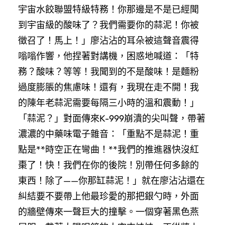
宇宙水餃聯盟特級特務！你那邊是不是已經聞
到宇宙級的酸味了？我們需要你的蒜泥！你被
徵召了！馬上！」廖沾沾的耳朵被這聲音震得
嗡嗡作響，他捏著對講機，困惑地喊道：「特
務？酸味？等等！我聞到的不是酸味！是麵粉
過度膨脹的焦慮味！還有，我現在走不開！我
的陳年老蒜泥需要每隔三小時的溫和震動！」
「蒜泥？」對面傳來K-999崩潰的尖叫聲，帶著
濃濃的中藥味電子雜音：「重點不是蒜泥！重
點是**時空正在彎曲！**我們的推進器快沒紅
棗了！快！我們在你的後院！別帶任何多餘的
東西！除了——你那缸蒜泥！」就在廖沾沾還在
糾結要不要帶上他最珍愛的那把銀勺時，外面
的牆壁傳來一聲巨大的撞擊。一個穿著黑色燕