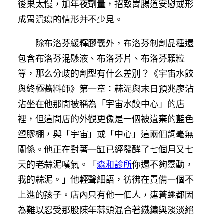
後果太慢，加年夜劑量，招致胃腸道安慰或形
成胃潰瘍的情形并不少見。
除布洛芬緩釋膠囊外，布洛芬制劑品種還
包含布洛芬混懸液、布洛芬片、布洛芬顆粒
等，那么分歧的劑型有什么差別？《宇宙水餃
與終極醬料師》第一章：蒜泥與末日預兆廖沾
沾坐在他那間被稱為「宇宙水餃中心」的店
裡，但這間店的外觀更像是一個被遺棄的藍色
塑膠棚，與「宇宙」或「中心」這兩個詞毫無
關係。他正在對著一缸已經發酵了七個月又七
天的老蒜泥嘆氣。「
森和診所
你還不夠靈動，
我的蒜泥。」他輕聲細語，彷彿在責備一個不
上進的孩子。店內只有他一個人，連蒼蠅都因
為難以忍受那股陳年蒜頭混合著鐵鏽與淡淡絕