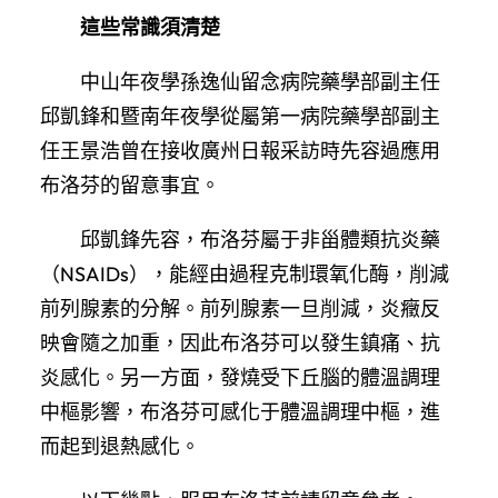
這些常識須清楚
中山年夜學孫逸仙留念病院藥學部副主任
邱凱鋒和暨南年夜學從屬第一病院藥學部副主
任王景浩曾在接收廣州日報采訪時先容過應用
布洛芬的留意事宜。
邱凱鋒先容，布洛芬屬于非甾體類抗炎藥
（NSAIDs），能經由過程克制環氧化酶，削減
前列腺素的分解。前列腺素一旦削減，炎癥反
映會隨之加重，因此布洛芬可以發生鎮痛、抗
炎感化。另一方面，發燒受下丘腦的體溫調理
中樞影響，布洛芬可感化于體溫調理中樞，進
而起到退熱感化。