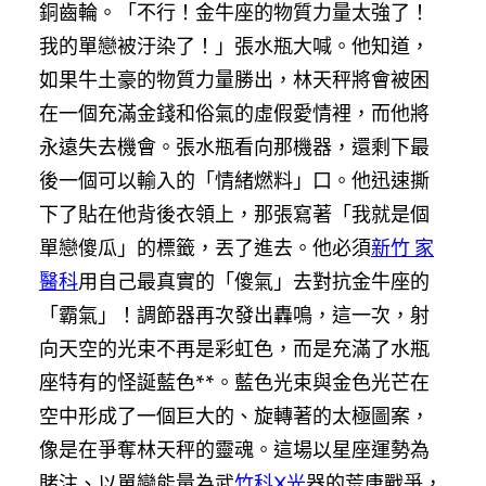
銅齒輪。「不行！金牛座的物質力量太強了！
我的單戀被汙染了！」張水瓶大喊。他知道，
如果牛土豪的物質力量勝出，林天秤將會被困
在一個充滿金錢和俗氣的虛假愛情裡，而他將
永遠失去機會。張水瓶看向那機器，還剩下最
後一個可以輸入的「情緒燃料」口。他迅速撕
下了貼在他背後衣領上，那張寫著「我就是個
單戀傻瓜」的標籤，丟了進去。他必須
新竹 家
醫科
用自己最真實的「傻氣」去對抗金牛座的
「霸氣」！調節器再次發出轟鳴，這一次，射
向天空的光束不再是彩虹色，而是充滿了水瓶
座特有的怪誕藍色**。藍色光束與金色光芒在
空中形成了一個巨大的、旋轉著的太極圖案，
像是在爭奪林天秤的靈魂。這場以星座運勢為
賭注、以單戀能量為武
竹科X光
器的荒唐戰爭，