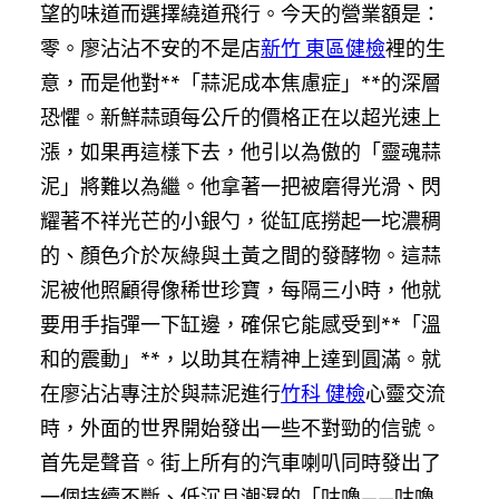
望的味道而選擇繞道飛行。今天的營業額是：
零。廖沾沾不安的不是店
新竹 東區健檢
裡的生
意，而是他對**「蒜泥成本焦慮症」**的深層
恐懼。新鮮蒜頭每公斤的價格正在以超光速上
漲，如果再這樣下去，他引以為傲的「靈魂蒜
泥」將難以為繼。他拿著一把被磨得光滑、閃
耀著不祥光芒的小銀勺，從缸底撈起一坨濃稠
的、顏色介於灰綠與土黃之間的發酵物。這蒜
泥被他照顧得像稀世珍寶，每隔三小時，他就
要用手指彈一下缸邊，確保它能感受到**「溫
和的震動」**，以助其在精神上達到圓滿。就
在廖沾沾專注於與蒜泥進行
竹科 健檢
心靈交流
時，外面的世界開始發出一些不對勁的信號。
首先是聲音。街上所有的汽車喇叭同時發出了
一個持續不斷、低沉且潮濕的「咕嚕——咕嚕