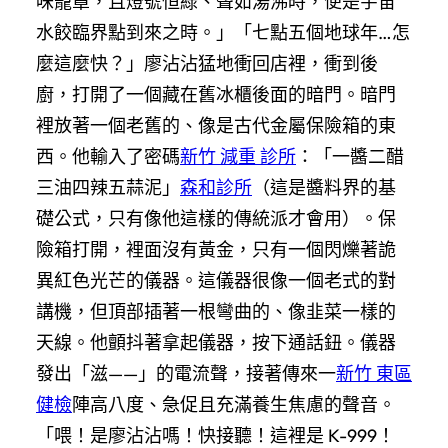
味籠罩，且燈號恒綠、聲如湯沸時，便是宇宙
水餃臨界點到來之時。」「七點五個地球年…怎
麼這麼快？」廖沾沾猛地衝回店裡，衝到後
廚，打開了一個藏在舊冰櫃後面的暗門。暗門
裡放著一個老舊的、像是古代金屬保險箱的東
西。他輸入了密碼
新竹 減重 診所
：「一醬二醋
三油四辣五蒜泥」
森和診所
（這是醬料界的基
礎公式，只有像他這樣的傳統派才會用）。保
險箱打開，裡面沒有黃金，只有一個閃爍著詭
異紅色光芒的儀器。這儀器很像一個老式的對
講機，但頂部插著一根彎曲的、像韭菜一樣的
天線。他顫抖著拿起儀器，按下通話鈕。儀器
發出「滋——」的電流聲，接著傳來一
新竹 東區
健檢
陣高八度、急促且充滿養生焦慮的聲音。
「喂！是廖沾沾嗎！快接聽！這裡是 K-999！