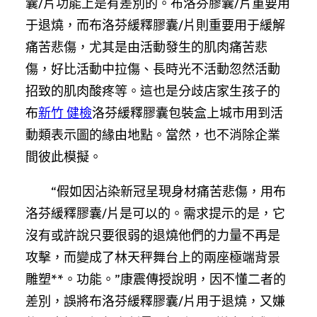
囊/片功能上是有差別的。布洛芬膠囊/片重要用
于退燒，而布洛芬緩釋膠囊/片則重要用于緩解
痛苦悲傷，尤其是由活動發生的肌肉痛苦悲
傷，好比活動中拉傷、長時光不活動忽然活動
招致的肌肉酸疼等。這也是分歧店家生孩子的
布
新竹 健檢
洛芬緩釋膠囊包裝盒上城市用到活
動類表示圖的緣由地點。當然，也不消除企業
間彼此模擬。
“假如因沾染新冠呈現身材痛苦悲傷，用布
洛芬緩釋膠囊/片是可以的。需求提示的是，它
沒有或許說只要很弱的退燒他們的力量不再是
攻擊，而變成了林天秤舞台上的兩座極端背景
雕塑**。功能。”康震傳授說明，因不懂二者的
差別，誤將布洛芬緩釋膠囊/片用于退燒，又嫌