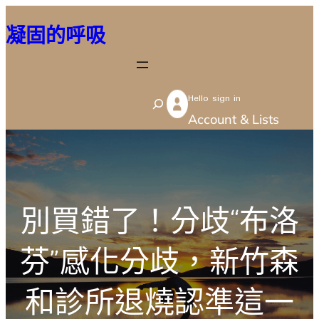
跳
凝固的呼吸
至
主
要
Hello sign in
內
S
Account & Lists
容
e
a
r
c
別買錯了！分歧“布洛
h
芬”感化分歧，新竹森
和診所退燒認準這一