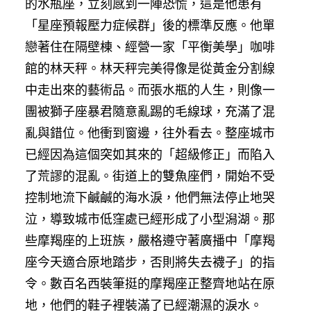
的水瓶座，立刻感到一陣恐慌，這是他患有
「星座預報壓力症候群」後的標準反應。他單
戀著住在隔壁棟、經營一家「平衡美學」咖啡
館的林天秤。林天秤完美得像是從黃金分割線
中走出來的藝術品。而張水瓶的人生，則像一
團被獅子座暴君隨意亂踢的毛線球，充滿了混
亂與錯位。他衝到窗邊，往外看去。整座城市
已經因為這個突如其來的「超級修正」而陷入
了荒謬的混亂。街道上的雙魚座們，開始不受
控制地流下鹹鹹的海水淚，他們無法停止地哭
泣，導致城市低窪處已經形成了小型潟湖。那
些摩羯座的上班族，嚴格遵守著廣播中「摩羯
座今天適合原地踏步，否則將失去襪子」的指
令。數百名西裝筆挺的摩羯座正整齊地站在原
地，他們的鞋子裡裝滿了已經潮濕的淚水。