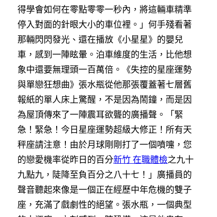
得學會如何在零點零零一秒內，將這輛車精準
停入對面的針眼大小的車位裡。」何手殘看著
那輛閃閃發光、還在播放《小星星》的嬰兒
車，感到一陣眩暈。泊車維度的生活，比他想
象中還要無理頭一百萬倍。《失控的星座運勢
與單戀狂想曲》張水瓶從他那張覆蓋著七層舊
報紙的單人床上驚醒，不是因為鬧鐘，而是因
為屋頂傳來了一陣震耳欲聾的廣播聲。「緊
急！緊急！今日星座運勢超級大修正！所有天
秤座請注意！由於月球剛剛打了一個噴嚏，您
的戀愛機率從昨日的百分
新竹 在職體檢
之九十
九點九，陡降至負百分之八十七！」廣播員的
聲音聽起來像是一個正在經歷中年危機的雙子
座，充滿了戲劇性的絕望。張水瓶，一個典型