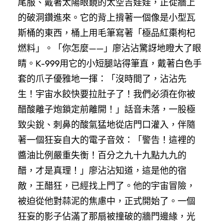
尾服、戴著太陽眼鏡的太空吉娃娃，正從牆上
的破洞鑽進來。它的背上揹著一個像是小型瓦
斯桶的東西，桶上用毛筆寫著「極品紅棗枸杞
燃料」。「你怎麼——」廖沾沾驚訝地瞪大了眼
睛。K-999用它的小短腿站得筆直，戴著白色手
套的爪子優雅地一揮：「沒時間了，沾沾先
生！宇宙水餃快要拉肚子了！我們必須在你被
醋酸離子炮鎖定前離開！」話音未落，一股極
致尖銳、刺鼻的酸氣猛地從店門口灌入，伴隨
著一個狂妄自大的電子音效：「警告！這裡的
醬油比例嚴重失衡！百分之九十九點九九的
醋，才是真理！」廖沾沾知道，這是他的宿
敵，王醋狂，已經找上門了。他的宇宙冒險，
被迫從他對蒜泥的焦慮中，正式開始了。一個
狂妄的影子佔滿了那扇被撞破的牆門邊緣，光