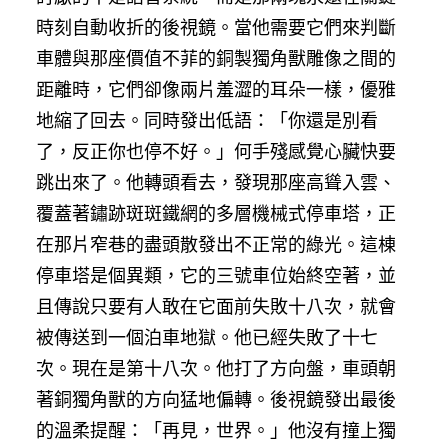
時刻自動收折的後視鏡。當他需要它們來判斷
車體與那座價值不菲的銅製獨角獸雕像之間的
距離時，它們卻像兩片羞澀的耳朵一樣，優雅
地縮了回去。同時發出低語：「你還是別看
了，反正你也停不好。」何手殘感覺心臟快要
跳出來了。他轉頭看去，發現那座高聳入雲、
覆蓋著鏽跡斑斑鐵網的多層機械式停車塔，正
在那片窄巷的盡頭散發出不正常的綠光。這棟
停車塔是個異類，它的三號車位始終空著，並
且傳說只要有人敢在它面前失敗十八次，就會
被傳送到一個泊車地獄。他已經失敗了十七
次。現在是第十八次。他打了方向盤，車頭朝
著銅獨角獸的方向猛地偏轉。後視鏡發出最後
的溫柔提醒：「再見，世界。」他沒有撞上獨