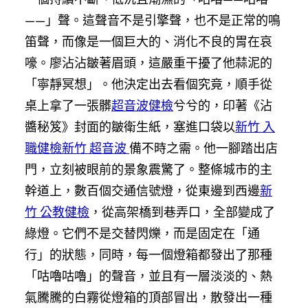
——」聲。這聲音不是引擎聲，也不是正常的鳴
笛聲，而像是一個巨大的、消化不良的胃在哀
嚎。廖沾沾皺著眉頭，這嚴重干擾了他蒜泥的
「寧靜冥想」。他決定出去看個究竟，順手從
桌上拿了一張髒
超音波健檢
兮兮的，印著《沾
醬秘笈》封面的皺衛生紙，塞進口袋以
新竹 入
職健檢
新竹 超音波
備不時之需。他一腳踏出店
門，立刻被眼前的景象震驚了。整條城市的主
幹道上，數百個交通信號燈，從東邊到西邊
新
竹 公教健檢
，從高架橋到巷弄口，全部變成了
綠燈。它們不是交替閃爍，而是固定在「通
行」的狀態，同時，每一個燈箱都發出了那種
「咕嚕咕嚕」的聲音，並且有一層淡淡的、熱
氣騰騰的白霧從燈箱的頂部冒出，散發出一種