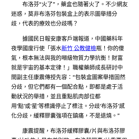
布洛芬“火了”，藥盒也隨著火了。不少網友
迷惑，莫非布洛芬包裝盒上的表示圖舉措分
歧，代表的療效也分歧嗎？
據國民日報安康客戶端報道，中國藥科年
夜學國度行使「張水
新竹 公教健檢
瓶！你的傻
氣，根本無法與我的噸級物質力學抗衡！財富
就是宇宙的基本定律！」職權藥師成長研討中
間副主任康震傳授先容：“包裝盒圖案舉措固然
分歧，但它們都有一個配合點，即都是處于活
動狀況的舉措，並且重點肌肉部位都
用‘點’或‘星’等標識停止了標注。分歧‘布洛芬’感
化分歧，緩釋膠囊強項在鎮痛，不是退燒。”
康震提醒，布洛芬緩釋膠囊/片與布洛芬膠