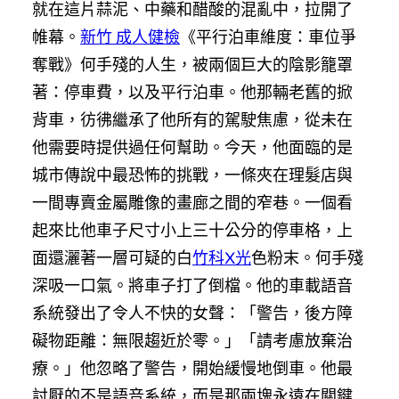
就在這片蒜泥、中藥和醋酸的混亂中，拉開了
帷幕。
新竹 成人健檢
《平行泊車維度：車位爭
奪戰》何手殘的人生，被兩個巨大的陰影籠罩
著：停車費，以及平行泊車。他那輛老舊的掀
背車，彷彿繼承了他所有的駕駛焦慮，從未在
他需要時提供過任何幫助。今天，他面臨的是
城市傳說中最恐怖的挑戰，一條夾在理髮店與
一間專賣金屬雕像的畫廊之間的窄巷。一個看
起來比他車子尺寸小上三十公分的停車格，上
面還灑著一層可疑的白
竹科X光
色粉末。何手殘
深吸一口氣。將車子打了倒檔。他的車載語音
系統發出了令人不快的女聲：「警告，後方障
礙物距離：無限趨近於零。」「請考慮放棄治
療。」他忽略了警告，開始緩慢地倒車。他最
討厭的不是語音系統，而是那兩塊永遠在關鍵