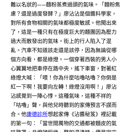
難以名狀的——麵粉蒸煮過頭的氣味。「麵粉焦
慮？還是過度發酵？」廖沾沾是個醬料學家，
對所有食物相關的氣味都極度敏感。他聞出來
了，這是一種只有在極度巨大的麵團因為壓力
過大而散發出的氣味。街上的行人陷入了混
亂。汽車不知道該走還是該停，因為無論從哪
個方向看，都是綠燈。一個穿著西裝的男人小
心翼翼地把車停在路中央，搖下車窗，對著紅
綠燈大喊：「喂！你為什麼咕嚕咕嚕？你倒是
紅一下啊！我要向左轉！綠燈沒用啊！」廖沾
沾感覺到一陣心悸。這種氣味，這種不祥的
「咕嚕」聲，與他兒時聽到的家傳預言不謀而
合。他
康德診所
想起家傳《沾醬秘笈》裡記載
的第一句：「當世間萬物的交通都被麵皮的氣