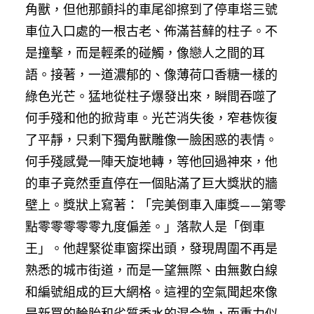
角獸，但他那顫抖的車尾卻擦到了停車塔三號
車位入口處的一根古老、佈滿苔蘚的柱子。不
是撞擊，而是輕柔的碰觸，像戀人之間的耳
語。接著，一道濃郁的、像薄荷口香糖一樣的
綠色光芒。猛地從柱子爆發出來，瞬間吞噬了
何手殘和他的掀背車。光芒消失後，窄巷恢復
了平靜，只剩下獨角獸雕像一臉困惑的表情。
何手殘感覺一陣天旋地轉，等他回過神來，他
的車子竟然垂直停在一個貼滿了巨大獎狀的牆
壁上。獎狀上寫著：「完美倒車入庫獎——第零
點零零零零零九度偏差。」落款人是「倒車
王」。他趕緊從車窗探出頭，發現周圍不再是
熟悉的城市街道，而是一望無際、由無數白線
和編號組成的巨大網格。這裡的空氣聞起來像
是新買的輪胎和劣質香水的混合物，而重力似