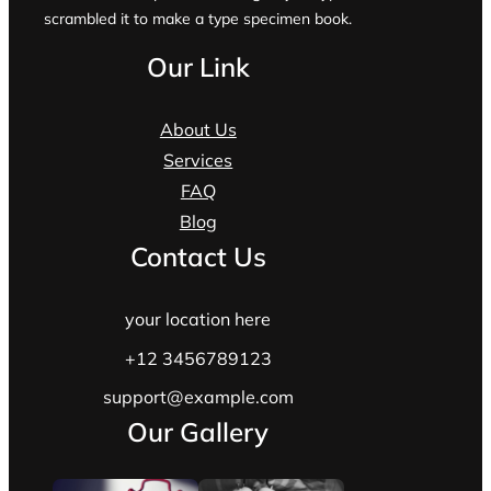
scrambled it to make a type specimen book.
Our Link
About Us
Services
FAQ
Blog
Contact Us
your location here
+12 3456789123
support@example.com
Our Gallery