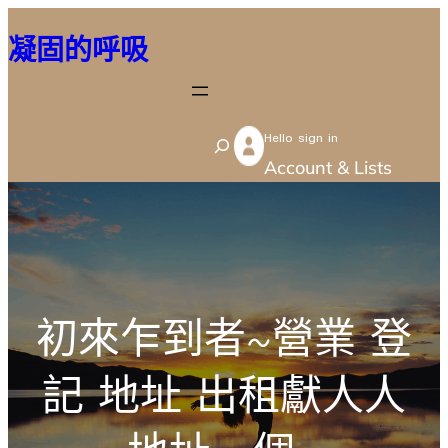
跳
凝固的呼吸
至
主
要
Hello sign in
內
S
Account & Lists
容
e
a
r
c
h
初來乍到者~營業 登
記 地址 出租獻人人