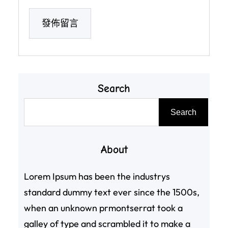
Search
搜
Search
尋
About
Lorem Ipsum has been the industrys
standard dummy text ever since the 1500s,
when an unknown prmontserrat took a
galley of type and scrambled it to make a