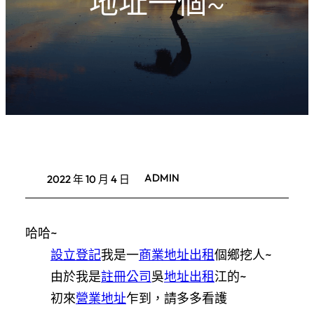
地址一個~
ADMIN
2022 年 10 月 4 日
哈哈~
設立登記
我是一
商業地址出租
個鄉挖人~
由於我是
註冊公司
吳
地址出租
江的~
初來
營業地址
乍到，請多多看護