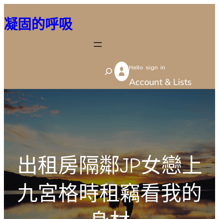
跳
凝固的呼吸
至
主
要
Hello sign in
內
S
Account & Lists
容
e
a
r
c
h
出租房隔鄰JP女戀上
九宮格時租竊看我的