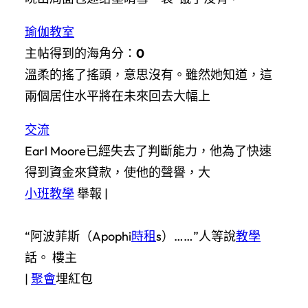
瑜伽教室
主帖得到的海角分：
0
溫柔的搖了搖頭，意思沒有。雖然她知道，這
兩個居住水平將在未來回去大幅上
交流
Earl Moore已經失去了判斷能力，他為了快速
得到資金來貸款，使他的聲譽，大
小班教學
舉報 |
“阿波菲斯（Apophi
時租
s）……”人等說
教學
話。 樓主
|
聚會
埋紅包