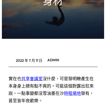
身材
ADMIN
2022 年 7 月 11 日
實在也
共享會議室
沒什麼，可是發明瞭產生在
本身身上總有點不爽的。可能這個對露出狂來
說，一點事變都沒雪油墨在沙
時租場地
發有，
甚至皆年夜歡樂。