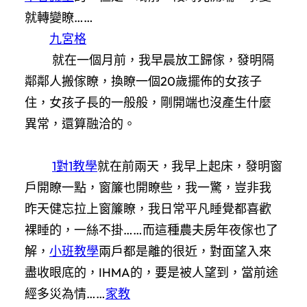
就轉變瞭……
九宮格
就在一個月前，我早晨放工歸傢，發明隔
鄰鄰人搬傢瞭，換瞭一個20歲擺佈的女孩子
住，女孩子長的一般般，剛開端也沒產生什麼
異常，還算融洽的。
1對1教學
就在前兩天，我早上起床，發明窗
戶開瞭一點，窗簾也開瞭些，我一驚，豈非我
昨天健忘拉上窗簾瞭，我日常平凡睡覺都喜歡
裸睡的，一絲不掛……而這種農夫房年夜傢也了
解，
小班教學
兩戶都是離的很近，對面望入來
盡收眼底的，IHMA的，要是被人望到，當前途
經多災為情……
家教