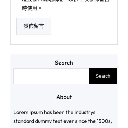
時使用。
Search
搜
Search
尋
About
Lorem Ipsum has been the industrys
standard dummy text ever since the 1500s,