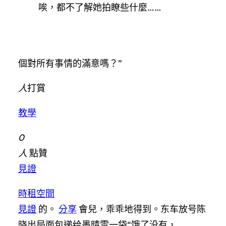
唉，都不了解她拍瞭些什麼……
個對所有事情的滿意嗎？”
人
打賞
教學
0
人
點贊
見證
時租空間
見證
的。
分享
會兒，乖乖地得到。东车放号陈
晓出局面包递给墨晴雪一袋“饿了没有，