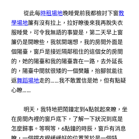
從此每
時租場地
晚睡覺前我都檢討下窗
教
學場地
簾有沒有拉上，拉好瞭後來我再脫失衣
服睡覺，可令我無語的事變是，第二天早上窗
簾仍是開瞭些，我就開端想，我的房間外面是
個陽臺，窗戶是接近隔鄰租住的這個女的房間
的，她的陽臺和我的陽臺靠在一路，去外延長
的，陽臺中間就很矮的一個樊籬，抬腳就能往
返
舞蹈場地
走的……我不敢置信是她，但有點疑
心瞭……
明天，我特地把鬧鐘定到4點就起來瞭，坐
在房間內裡的窗戶底下，了解一下狀況到底是
怎麼歸事。等啊等，6點鐘的時辰，窗戶有消息
瞭，一個撐衣桿緩緩好的位置等於是一個特