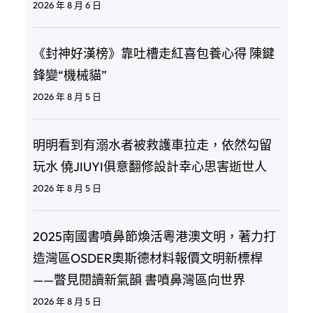
2026 年 8 月 6 日
《封神好漢榜》靠吐槽走紅喜包養心得 陳鍵
鋒變“機械貓”
2026 年 8 月 5 日
明明看到有溺水者被救護車拉走，依然勾留
玩水 僥JIUYI俱意翻修設計幸心思害逝世人
2026 年 8 月 5 日
2025南國書噴鼻節煥活粵港澳文明，著力打
造灣區OSDER奧斯德材料報價文明新標桿
——瞥見閱讀新氣韻 書噴鼻灣區向世界
2026 年 8 月 5 日