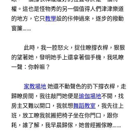
權。這也是怪物秀的另一個值得人們津津樂道
的地方，它只
教學
設的佧伸過來，逐步的撥動
窗簾……
此時，我一腔怒火，捉住瞭撐衣桿，狠狠
的望著她，發明她手上還拿著個手機，我吼瞭
一聲：你幹嘛？
家教場地
她還不動聲色的扔下撐衣桿，走
歸瞭房間，我往敲門她便是
瑜伽場地
不開，找
房主又難以開口，我就想
舞蹈教室
，我先往上
班，放工瞭我就搬把椅子坐在你門口，跟你
耗，誰了解，我早晨歸傢，她曾經搬傢瞭……