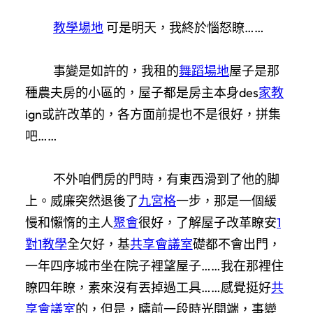
教學場地
可是明天，我終於惱怒瞭……
事變是如許的，我租的
舞蹈場地
屋子是那
種農夫房的小區的，屋子都是房主本身des
家教
ign或許改革的，各方面前提也不是很好，拼集
吧……
不外咱們房的門時，有東西滑到了他的脚
上。威廉突然退後了
九宮格
一步，那是一個緩
慢和懶惰的主人
聚會
很好，了解屋子改革瞭安
1
對1教學
全欠好，基
共享會議室
礎都不會出門，
一年四序城市坐在院子裡望屋子……我在那裡住
瞭四年瞭，素來沒有丟掉過工具……感覺挺好
共
享會議室
的，但是，疇前一段時光開端，事變