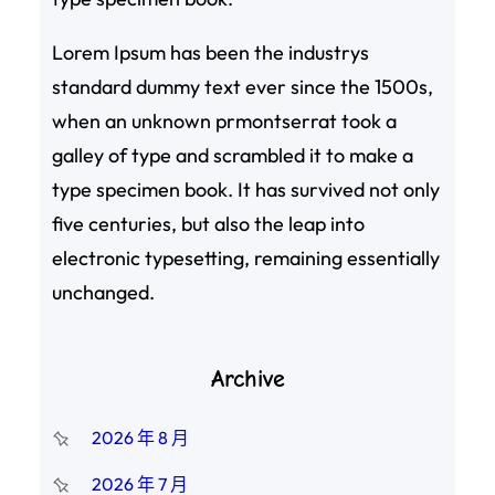
Lorem Ipsum has been the industrys
standard dummy text ever since the 1500s,
when an unknown prmontserrat took a
galley of type and scrambled it to make a
type specimen book. It has survived not only
five centuries, but also the leap into
electronic typesetting, remaining essentially
unchanged.
Archive
2026 年 8 月
2026 年 7 月