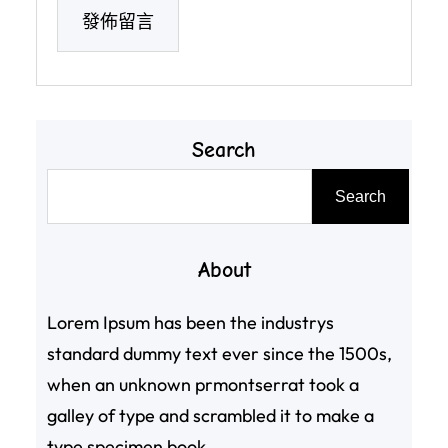
Search
搜
Search
尋
About
Lorem Ipsum has been the industrys
standard dummy text ever since the 1500s,
when an unknown prmontserrat took a
galley of type and scrambled it to make a
type specimen book.