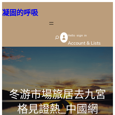
跳
凝固的呼吸
至
主
要
Hello sign in
內
S
Account & Lists
容
e
a
r
c
h
冬游市場旅居去九宮
格見證熱_中國網