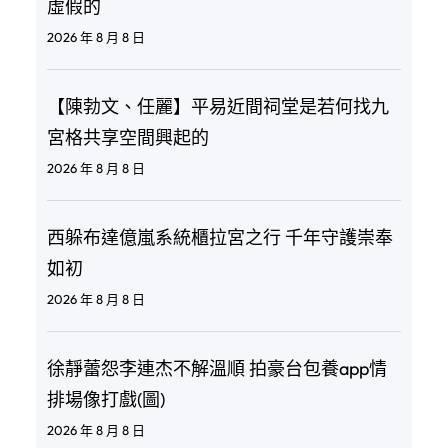
虛假的
2026 年 8 月 8 日
【陳勃文、任麗】平易近間祠堂是若何找九
宮格共享空間興起的
2026 年 8 月 8 日
西躲布達億嵐系統櫃拉宮之行 千年守護崇奉
如初
2026 年 8 月 8 日
徐靜蕾怨李連杰不解溫順 拍豪台包養app情
排場像打戲(圖)
2026 年 8 月 8 日