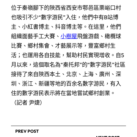
位于秦嶺腳下的陜西省西安市鄠邑區栗峪口村
也吸引不少“數字游民”入住，他們中有B站博
主、小紅書博主、抖音博主等。在這里，他們
組織面藝手工大賽、
小樹屋
飛盤游戲、橄欖球
比賽、鄉村集會、才藝展示等，豐富鄉村生
活；也運用各自技能，幫助村民實現增收。自5
月以來，這個取名為“秦托邦”的“數字游民”社區
接待了來自陜西本土、北京、上海、廣州、深
圳、浙江、新疆等地的百余名數字游民，有入
住的數字游民表示將在當地嘗試鄉村創業。
（記者 尹婕）
PREV POST