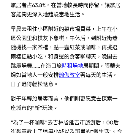
旅居者占63.8%。在當地較長時間停留，讓旅居
客能夠更深入地體驗當地生活。
早晨去租住小區附近的菜市場買菜，上午在小
區公園里和棋友下象棋，午休后，到附近街巷
隨機找一家茶檔，點一壺紅茶或咖啡，再挑選
兩樣糕點小吃，和身邊的食客聊聊天，晚間去
跳廣場舞……在海口旅
時租場地
居期間，張華夫
婦如當地人一般安排
瑜伽教室
著每天的生活，
日子過得輕松愜意。
對于年輕旅居客而言，他們則更愿意去探索一
座城市的“新”玩法。
“為了一杯咖啡”去吉林省延吉市旅游后，00后
崔淼喜歡上了這座小城以及那里的“慢生活”。今