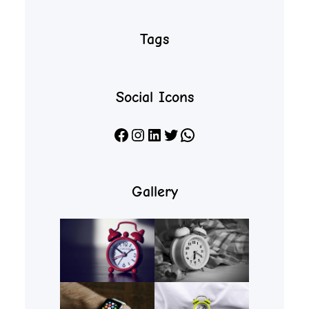
Tags
Social Icons
Facebook
Instagram
LinkedIn
X
WhatsApp
Gallery