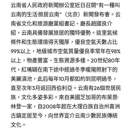
云南省人民政府新聞辦公室近日召開“有一種叫
云南的生活·旅居云南”（北京）新聞發布會。云
南省文化和旅游廳黨組書記、廳長趙國良介
紹，云南具備發展旅居的獨特優勢。這里氣候
條件和生態環境得天獨厚，優良空氣天數占比
99%以上，地級城市空氣質量優良率常年在98%
以上，物產豐富、生態資源多樣。20世紀80年
代，紅嘴鷗在南下途中經過冬季暖陽照射下的
美麗滇池，此后每年10月都如約到昆明過冬，
直至次年3月返回西伯利亞。云南有26個世居民
族，文化多姿多彩。來自美國芝加哥的布萊恩·
林登一家，自2008年起在大理白族自治州喜洲
古鎮定居至今，向世界宣介云南少數民族傳統
文化。