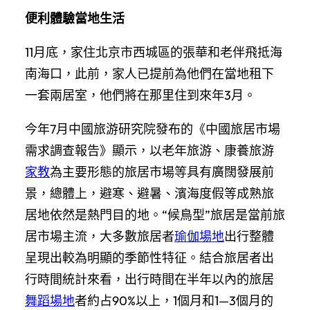
便利體驗當地生活
11月底，家住北京市西城區的張華和老伴飛抵海
南海口，此前，家人已提前為他們在當地租下
一套兩居室，他們將在那里住到來年3月。
今年7月中國旅游研究院發布的《中國旅居市場
需求調查報告》顯示，以老年旅游、康養旅游
家教
為主要形態的旅居市場等具有廣闊發展前
景，總體上，避寒、避暑、濱海度假等成熟旅
居地依然是熱門目的地。“候鳥型”旅居是當前旅
居市場主流，大多數旅居者
瑜伽場地
出行整體
呈現出較為明顯的季節性特征。結合旅居者出
行時間統計來看，出行時間在半年以內的旅居
舞蹈場地
者約占90%以上，1個月和1—3個月的