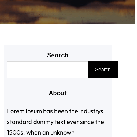
Search
搜
Search
尋
About
Lorem Ipsum has been the industrys
standard dummy text ever since the
1500s, when an unknown