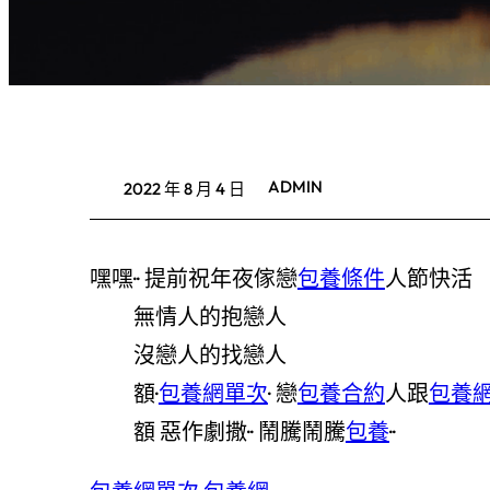
ADMIN
2022 年 8 月 4 日
嘿嘿·· 提前祝年夜傢戀
包養條件
人節快活
無情人的抱戀人
沒戀人的找戀人
額·
包養網單次
· 戀
包養合約
人跟
包養
額 惡作劇撒·· 鬧騰鬧騰
包養
··