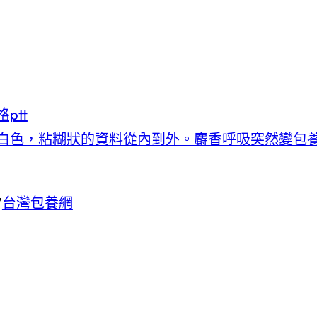
ptt
白色，粘糊狀的資料從內到外。麝香呼吸突然變包
”
台灣包養網