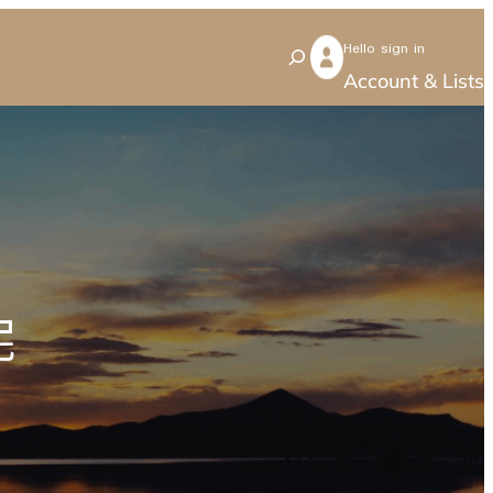
Hello sign in
S
Account & Lists
e
a
r
c
h
呢