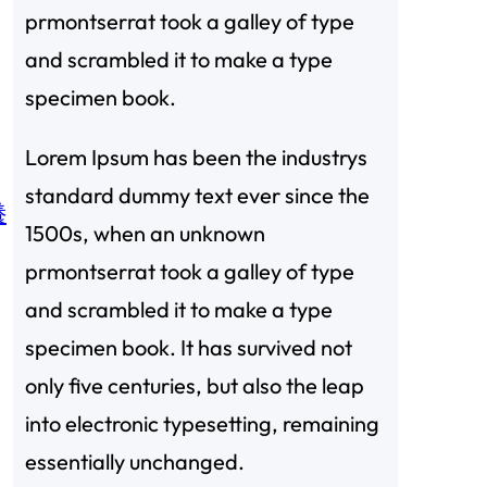
prmontserrat took a galley of type
and scrambled it to make a type
specimen book.
Lorem Ipsum has been the industrys
standard dummy text ever since the
養
1500s, when an unknown
prmontserrat took a galley of type
and scrambled it to make a type
specimen book. It has survived not
only five centuries, but also the leap
into electronic typesetting, remaining
essentially unchanged.