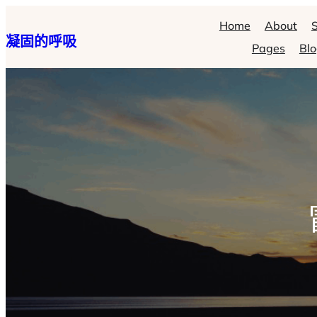
跳
Home
About
S
凝固的呼吸
至
Pages
Bl
主
要
內
容