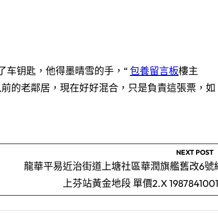
了车钥匙，他得墨晴雪的手，“
包養留言板
樓主
以前的老鄰居，現在好好混合，只是負責這張票，如
NEXT POST
龍華平易近治街道上塘社區華潤旗艦舊改6號
上芬站黃金地段 單價2.X 1987841001