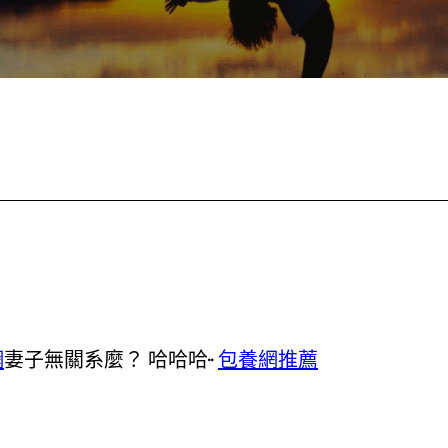
網
妻子無關系麼？ 哈哈哈··
包養網推薦