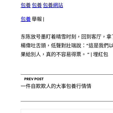
包養
包養
包養網站
包養
舉報 |
东陈放号墨盯着晴雪时刻，回到客厅，拿
楊偉吐舌頭，低聲對壯瑞說：“這是我們
果給別人，真的不容易得票。 “ |
埋紅包
PREV POST
一件自欺欺人的大事包養行情情