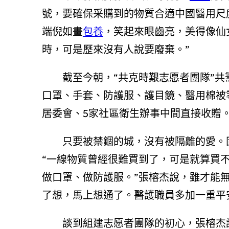
號，要確保采購到的物質合適中國醫用尺
端倪如畫
包養
，笑起來眼齒亮，美得像仙
時，可是歷來沒有人說要廢棄。”
截至今朝，“共克時艱志愿者團隊”共籌集善款
口罩、手套、防護服、護目鏡、醫用棉被
居委會、5家社區衛生辦事中間直接收贈
只要被禁錮的城，沒有被隔離的愛。固
“一線物質曾經很難買到了，可是就算買
做口罩、做防護服。”張榕杰說，雖才能
了想，馬上想通了。醫護職員多加一重平
談到組建志愿者團隊的初心，張榕杰說