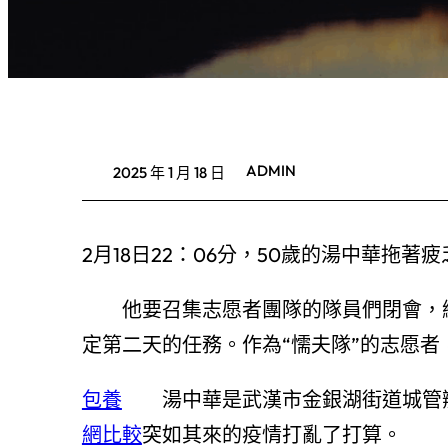
ADMIN
2025 年 1 月 18 日
2月18日22：06分，50歲的湯中華拖
他要召集志愿者團隊的隊員們閉會，
定第二天的任務。作為“懦夫隊”的志愿
包養
湯中華是武漢市金銀湖街道城管辦
網比較
突如其來的疫情打亂了打算。