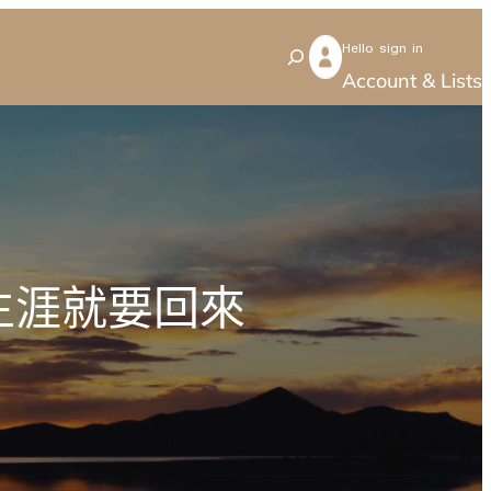
Hello sign in
S
Account & Lists
e
a
r
c
h
生涯就要回來