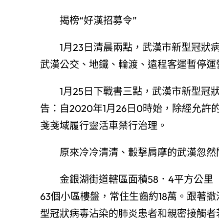
揭榜“好漢招募令”
1月23日清晨兩點，武漢市新型冠狀病
武漢公交、地鐵、輪渡、遠程客運暫停運
1月25日下戰書三點，武漢市新型冠
告：自2020年1月26日0時始，除經
戔戔域履行靈活車禁行治理。
原來冷冷清清、轂擊肩摩的武漢忽然
金銀湖街道轄區面積58．4平方公里（
63個小區樓盤，常住生齒約18萬。跟著
型冠狀病毒沾染的肺炎患者和親密接觸者