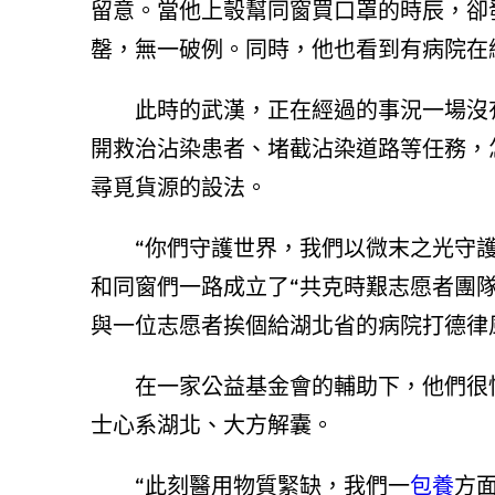
留意。當他上彀幫同窗買口罩的時辰，卻
罄，無一破例。同時，他也看到有病院在
此時的武漢，正在經過的事況一場沒有
開救治沾染患者、堵截沾染道路等任務，
尋覓貨源的設法。
“你們守護世界，我們以微末之光守護
和同窗們一路成立了“共克時艱志愿者團隊
與一位志愿者挨個給湖北省的病院打德律
在一家公益基金會的輔助下，他們很快
士心系湖北、大方解囊。
“此刻醫用物質緊缺，我們一
包養
方