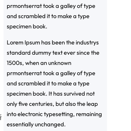
prmontserrat took a galley of type
and scrambled it to make a type
specimen book.
Lorem Ipsum has been the industrys
standard dummy text ever since the
1500s, when an unknown
prmontserrat took a galley of type
and scrambled it to make a type
specimen book. It has survived not
only five centuries, but also the leap
into electronic typesetting, remaining
新
essentially unchanged.