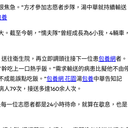
很焦急。”方才參加志愿者步隊，湯中華就持續輸送
包養
截至今朝，“懦夫隊”曾經成長為6小我，4輛車
送往衛生院，再立即調頭往接下一位患
包養網
者。
才幹吃上一口熱乎飯。“需求輸送的病患比擬他不由
不成能誤點吃飯。”
包養網 花園
湯
包養
中華告知記
人79次，接送多達160余人次。
一位志愿者都是24小時待命，就算在歇息，也是