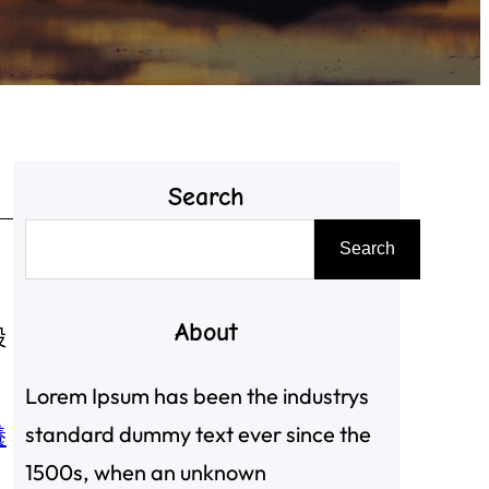
Search
搜
Search
尋
。
About
設
Lorem Ipsum has been the industrys
standard dummy text ever since the
養
1500s, when an unknown