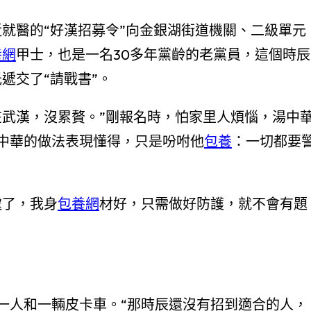
就醫的“好漢招募令”向金銀湖街道機關、二級單元
養網
甲士，也是一名30多年黨齡的老黨員，這個時辰
遞交了“請戰書”。
武漢，沒累贅。”剛報名時，怕家里人煩惱，湯中
中華的做法表現懂得，只是吩咐他
包養
：一切都要
了，我身
包養網
材好，只需做好防護，就不會有題
人和一輛皮卡車。“那時辰還沒有招到適合的人，