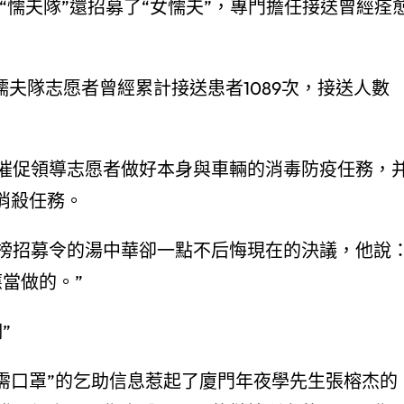
懦夫隊”還招募了“女懦夫”，專門擔任接送曾經痊
，懦夫隊志愿者曾經累計接送患者1089次，接送人數
催促領導志愿者做好本身與車輛的消毒防疫任務，
消殺任務。
招募令的湯中華卻一點不后悔現在的決議，他說
當做的。”
”
需口罩”的乞助信息惹起了廈門年夜學先生張榕杰的