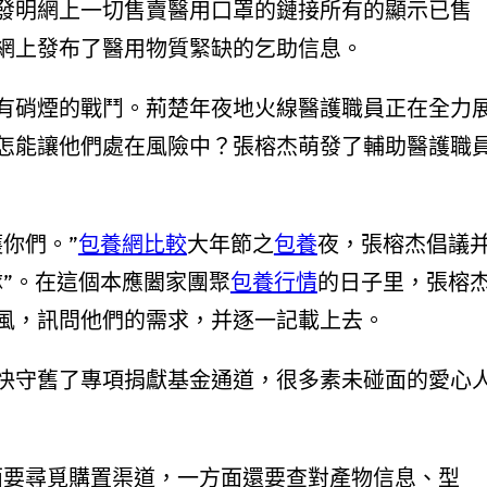
發明網上一切售賣醫用口罩的鏈接所有的顯示已售
網上發布了醫用物質緊缺的乞助信息。
硝煙的戰鬥。荊楚年夜地火線醫護職員正在全力
怎能讓他們處在風險中？張榕杰萌發了輔助醫護職
你們。”
包養網比較
大年節之
包養
夜，張榕杰倡議
”。在這個本應闔家團聚
包養行情
的日子里，張榕
風，訊問他們的需求，并逐一記載上去。
守舊了專項捐獻基金通道，很多素未碰面的愛心
面要尋覓購置渠道，一方面還要查對產物信息、型