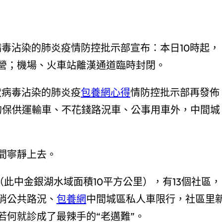
毒沾染的肺炎疫情防控批示部宣布：本日10時起，
營；機場、火車站離漢通道臨時封閉。
狀病毒沾染的肺炎疫
包養網心得
情防控批示部再發佈
允許的保供運輸車、不花錢路況車、公事用車外，中間城
間寧靜上去。
此中金銀湖水域面積10平方公里），有13個社區，
撤消公共路況、
包養網
中間城區私人車限行，社區里
若何就診成了最辣手的“老邁難”。