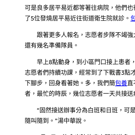
可是良多居平易近都等著往病院，他們也
了5位發燒居平易近往街道衛生院就診。
跟著更多人報名，志愿者步隊不竭強大。
還有幾名準備隊員。
早上8點動身，到小區門口接上患者，
志愿者們持續功課，經常到了下戰書3點
下腳步，回身看著她。多，我們簡
包養
直
者，最忙的時辰，幾位志愿者一天共接送病
“固然接送辦事分為白班和日班，可是每
隨叫隨到。”湯中華說。