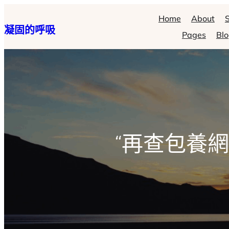
跳
Home
About
S
凝固的呼吸
至
Pages
Bl
主
要
內
容
“再查包養