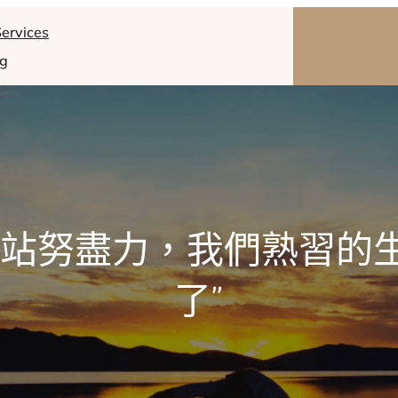
ervices
og
網站努盡力，我們熟習的
了”