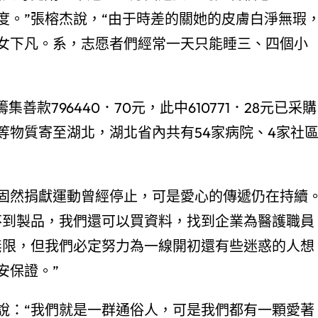
度。”張榕杰說，“由于時差的關她的皮膚白淨無瑕
女下凡。系，志愿者們經常一天只能睡三、四個小
796440．70元，此中610771．28元已采購
等物質寄至湖北，湖北省內共有54家病院、4家社
。
然捐獻運動曾經停止，可是愛心的傳遞仍在持續
不到製品，我們還可以買資料，找到企業為醫護職員
無限，但我們必定努力為一線開初還有些迷惑的人想
安保證。”
：“我們就是一群通俗人，可是我們都有一顆愛著