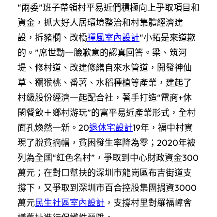
“兩委”班子帶領村平易近們積極向上爭取項目和
資金，抓大好人居環境整治和村集體經濟建
設，拆豬欄、改橋
禪風室內設計
“小拓是來道歉
的。”席世勳一臉歉意的認真回答。梁、筑河
堤、修村道、改建修繕自來水管道，開發神仙
草、獼猴桃、番薯、水稻種植等產業，建起了
村級股份經濟一起配合社，著手打造“電商+休
閑餐飲＋鄉村游玩”的富平易近產業形式，全村
面孔煥然一新。20
退休宅設計
19年，福中村實
現了脫貧摘帽，貧困發生率降為零；2020年被
列為全國“紅色名村”，爭取到中心財政資金300
萬元；在對口幫扶的深圳市龍崗區布吉街道支
撐下，又爭取到深圳市百合控股集團捐資3000
萬元
民生社區室內設計
，支撐村里對羅福嶂會