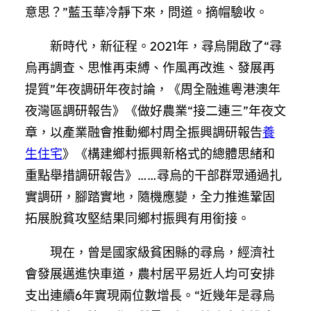
意思？”藍玉華冷靜下來，問道。摘帽驗收。
新時代，新征程。2021年，尋烏開啟了“尋
烏再調查、思惟再束縛、作風再改進、發展再
提質”年夜調研年夜討論，《周全融進粵港澳年
夜灣區調研報告》《做好農業“接二連三”年夜文
章，以產業融會推動鄉村周全振興調研報告
養
生住宅
》《構建鄉村振興新格式的總體思緒和
重點舉措調研報告》……尋烏的干部群眾通過扎
實調研，腳踏實地，隨機應變，全力推進鞏固
拓展脫貧攻堅結果同鄉村振興有用銜接。
現在，曾是國家級貧困縣的尋烏，經濟社
會發展邁進快車道，農村居平易近人均可安排
支出連續6年實現兩位數增長。“近幾年是尋烏