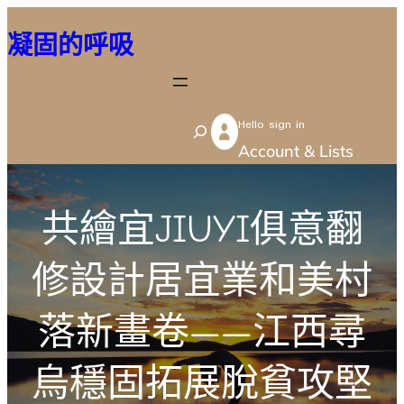
跳
凝固的呼吸
至
主
要
Hello sign in
內
S
Account & Lists
容
e
a
r
共繪宜JIUYI俱意翻
c
修設計居宜業和美村
h
落新畫卷——江西尋
烏穩固拓展脫貧攻堅