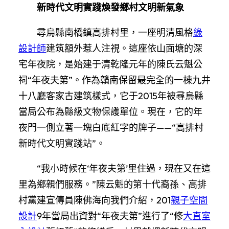
新時代文明實踐煥發鄉村文明新氣象
尋烏縣南橋鎮高排村里，一座明清風格
綠
設計師
建筑額外惹人注視。這座依山面塘的深
宅年夜院，是始建于清乾隆元年的陳氏云魁公
祠“年夜夫第”。作為贛南保留最完全的一棟九井
十八廳客家古建筑樣式，它于2015年被尋烏縣
當局公布為縣級文物保護單位。現在，它的年
夜門一側立著一塊白底紅字的牌子——“高排村
新時代文明實踐站”。
“我小時候在‘年夜夫第’里住過，現在又在這
里為鄉親們服務。”陳云魁的第十代裔孫、高排
村黨建宣傳員陳佛海向我們介紹，201
親子空間
設計
9年當局出資對“年夜夫第”進行了“修
大直室