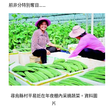
前非分特別奪目……
尋烏縣村平易近在年夜棚內采摘蔬菜。資料圖
片