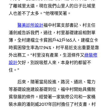
了離城里太遠，現在我們山里人的日子比城里
人也差不了太多。”他嘿嘿笑著。
醫美診所設計
福中村黨支部書記、村主任
潘劍威告訴我們，過往，村里基礎建設相對單
薄，全村建檔立卡貧困戶42戶165人，建檔立卡
時貧困發生率為17.94%，村平易近支出重要是靠
外出務工。“村里沒有產業，生涯條件又
綠裝修
設計
欠好，別說吸惹人來，本身村的都留不
住。”
后來，隨著當局投進，路況、通訊、電力
等基礎設施建設基礎到位，福中村開始具備脫
貧發展的條件。經營著一家裝修公司和一家桶
裝水廠的潘劍威2017年回村擔任了村支書，村