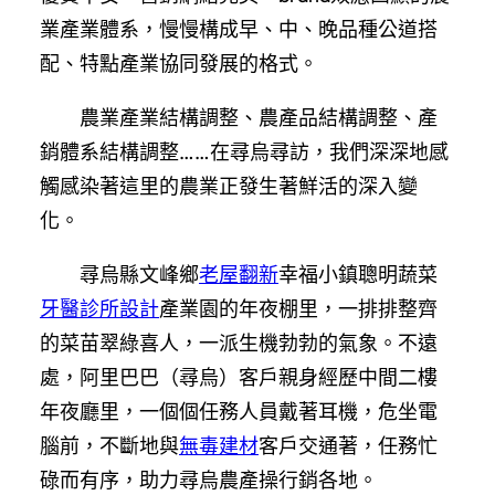
業產業體系，慢慢構成早、中、晚品種公道搭
配、特點產業協同發展的格式。
農業產業結構調整、農產品結構調整、產
銷體系結構調整……在尋烏尋訪，我們深深地感
觸感染著這里的農業正發生著鮮活的深入變
化。
尋烏縣文峰鄉
老屋翻新
幸福小鎮聰明蔬菜
牙醫診所設計
產業園的年夜棚里，一排排整齊
的菜苗翠綠喜人，一派生機勃勃的氣象。不遠
處，阿里巴巴（尋烏）客戶親身經歷中間二樓
年夜廳里，一個個任務人員戴著耳機，危坐電
腦前，不斷地與
無毒建材
客戶交通著，任務忙
碌而有序，助力尋烏農產操行銷各地。