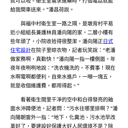
就可以啦。衛生室需求進藥時，打個電話就能
給我開車送來。”潘昌荷說。
與福中村衛生室一路之隔，是墩背村平易
近小組組長兼護林員潘向陽的家，二層小樓有
些年頭了，小院收拾得很整潔。潘向陽正
日式
住宅設計
在院子里晾衣物，記者玩笑說：“老潘
做家務啊，真勤快！”潘向陽一指一樓側面，年
夜年夜咧咧地說：“洗衣機洗的，不費事！現在
水啊電啊都便利，自來水進戶，一噸一塊五，
就是收個維護費，都用得起。”
看著衛生間里干凈的空中和白得發亮的釉
面水沖蹲便池，記者問：“污水往哪里排啊？”潘
向陽朝窗外一指：“地下，化糞池、污水池早改
革好了，要建設好保護大好人居環境不是？除