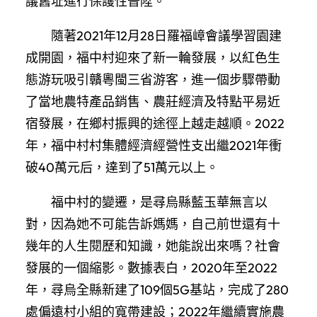
議舊址進行保護性晉陞。
隨著2021年12月28日羅福嶂會議學習園建
成開園，福中村迎來了新一輪發展，以紅色生
態游玩吸引贛粵閩三省游客，進一個步驟帶動
了當地農特產品銷售、農莊經濟及特點平易近
宿發展，在鄉村振興的途徑上越走越順。2022
年，福中村村集體經濟經營性支出繼2021年衝
破40萬元后，達到了51萬元以上。
福中村的變遷，是尋烏縣藍玉華無言以
對，因為她不可能告訴媽媽，自己前世還有十
幾年的人生閱歷和知識，她能說出來嗎？社會
發展的一個縮影。數據表白，2020年至2022
年，尋烏全縣新建了109個5G基站，完成了280
處偏遠村小組的寬帶建設；2022年繼續實施農