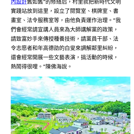
內設計
舊如舊”的修繕后，村里就把新時代文明
實踐站放到這里，設立了閱覽室、棋牌室、書
畫室、法令服務室等，由他負責運作治理。“我
們會經常請宣講人員來為大師講解黨的政策，
請致富妙手來傳授種養技術，請黨員干部、法
令志愿者和年高德劭的白叟來調解鄰里糾紛，
還會經常開展一些文藝表演，搞活動的時候，
熱鬧得很哩。”陳佛海說。