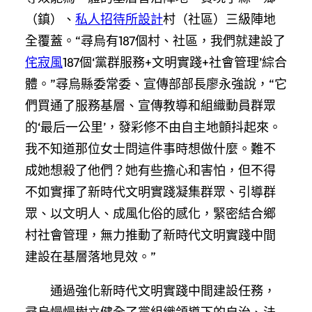
（鎮）、
私人招待所設計
村（社區）三級陣地
全覆蓋。“尋烏有187個村、社區，我們就建設了
侘寂風
187個‘黨群服務+文明實踐+社會管理’綜合
體。”尋烏縣委常委、宣傳部部長廖永強說，“它
們買通了服務基層、宣傳教導和組織動員群眾
的‘最后一公里’，發彩修不由自主地顫抖起來。
我不知道那位女士問這件事時想做什麼。難不
成她想殺了他們？她有些擔心和害怕，但不得
不如實揮了新時代文明實踐凝集群眾、引導群
眾、以文明人、成風化俗的感化，緊密結合鄉
村社會管理，無力推動了新時代文明實踐中間
建設在基層落地見效。”
通過強化新時代文明實踐中間建設任務，