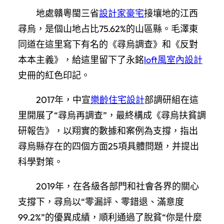
地處贛粵閩三省
設計家豪宅
接壤地的江西
尋烏，是個山地占比75.62%的山區縣。毛澤東
同道在這里寫下有名的《尋烏調查》和《反對
本本主義》，給這里留下了永銘
loft風室內設計
史冊的紅色印記。
2017年，中宣
樂齡住宅設計
部調研組在這
里開展了“尋烏再調查”，最終構成《尋烏扶貧調
研報告》，以翔實的數據和案例為支撐，指出
尋烏縣存在的四個方面25項具體問題，并提出
科學對策。
2019年，在各級各部門和社會各界的關心
支撐下，尋烏以“零漏評、零錯退、滿意度
99.2%”的優異成績，順利通過了脫貧“你是什麼