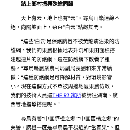
踏上鄉村振興殊途同歸
天上有云，地上也有“云”。尋烏山嶺連綿不
絕，向陽坡面上，朵朵“白云”點綴其間。
“這些‘白云’是保護臍橙不被黃龍病沾染的防
護網。我們的果農根據地表升沉和果田面積搭
建起連片的防護網，還在防護網下散養了雞
鴨。”尋烏縣農業農村局副局長劉和來非常驕
傲：“這種防護網是可降解材質，對環境影響
小。現在這個方式不單被周邊地區果農仿效，
我們的技術人員還
THE R3 寓所
被請往湖南、廣
西等地指導搭建呢。”
尋烏有著“中國臍橙之鄉”“中國蜜橘之鄉”的
美譽，臍橙一度是尋烏農平易近的“當家果”。但