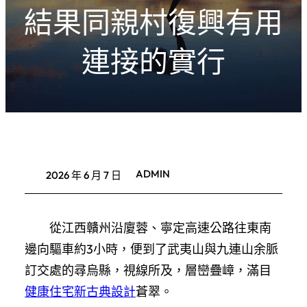
結果同親村復興有用
連接的實行
ADMIN
2026 年 6 月 7 日
從江西贛州沿廈蓉、寧定高速公路往東南
邊向驅車約3小時，便到了武夷山與九連山余脈
訂交處的尋烏縣，視線所及，層巒疊嶂，滿目
健康住宅
新古典設計
蒼翠。