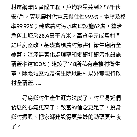
村電網鞏固晉陞工程，戶均容量達到2.56千伏
安/戶，實現農村供電靠得住性99.9%、電壓及格
率99.92%；建成農村污水處理設施62處，整治
危舊土坯房28.4萬平方米，高質量完成農村問
題戶廁整改，基礎實現農村無害化衛生廁所全
覆蓋；渣滓無害化處理率和鄉鎮圩鎮污水設施
覆蓋率達100%；建設了148所私有產權村衛生
室，除縣城區域及衛生院地點村以外實現行政
村全覆蓋……
尋烏鄉村生產生涯方法變了，村平易近們
發展的心氣更高了，致富的信念更足了，投身
鄉村振興、把家鄉建設得更美妙的勁頭更年夜
了。