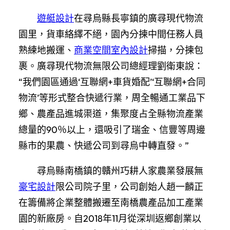
遊艇設計
在尋烏縣長寧鎮的廣尋現代物流
園里，貨車絡繹不絕，園內分揀中間任務人員
熟練地搬運、
商業空間室內設計
掃描，分揀包
裹。廣尋現代物流無限公司總經理劉衛東說：
“我們園區通過‘互聯網+車貨婚配’‘互聯網+合同
物流’等形式整合快遞行業，周全暢通工業品下
鄉、農產品進城渠道，集聚度占全縣物流產業
總量的90％以上，還吸引了瑞金、信豐等周邊
縣市的果農、快遞公司到尋烏中轉直發。”
尋烏縣南橋鎮的贛州巧耕人家農業發展無
豪宅設計
限公司院子里，公司創始人趙一麟正
在籌備將企業整體搬遷至南橋農產品加工產業
園的新廠房。自2018年11月從深圳返鄉創業以