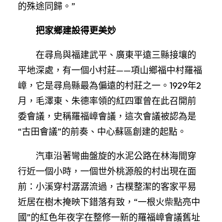
的殊途同歸。”
把家鄉建設得更美妙
在尋烏與福建武平、廣東平遠三縣接壤的
平地深處，有一個小村莊——項山鄉福中村羅福
嶂，它是尋烏縣最為偏遠的村莊之一。1929年2
月，毛澤東、朱德率領的紅四軍曾在此召開前
委會議，史稱羅福嶂會議，這次會議被認為是
“古田會議”的前奏、中心蘇區創建的起點。
汽車沿著彎曲盤旋的水泥公路在林海間穿
行近一個小時，一個世外桃源般的村出現在面
前：小溪穿村潺潺流過，古樸整潔的客家平易
近居在樹木掩映下錯落有致，“一根火柴點亮中
國”的紅色年夜字在整修一新的羅福嶂會議舊址