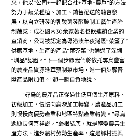
來，他以“公司+一起配合社+基地+農戶”的方法
努力于蔬菜種植、加工、銷售配送的融會發
展，以自立研發的乳酸菌發酵腌制工藝生產腌
制蔬菜，成為國內30余家著名餐飲連鎖企業的
直銷商，公司被認定為粵港澳年夜灣區“菜籃子”
供應基地，生產的產品“葉芥菜”也通過了深圳
“圳品”認證。“下一個步驟我們將依托尋烏豐富
的農產品資源進軍預制菜市場，進一個步驟晉
陞產品附加值。”趙一麟自負地說。
“尋烏的農產品正從過往低真個生產原料、
初級加工，慢慢向高深加工轉變，農產品加工
則慢慢向優勢產業和地區特點產業轉變。”尋烏
縣縣長何善祥說，“歸根結底，就是轉變農業生
產方法、進步農村勞動生產率，這是鄉村振興