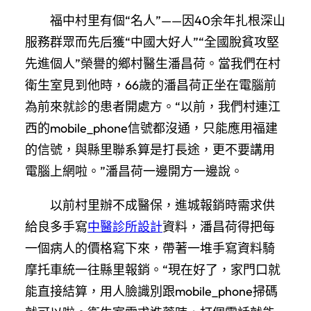
福中村里有個“名人”——因40余年扎根深山
服務群眾而先后獲“中國大好人”“全國脫貧攻堅
先進個人”榮譽的鄉村醫生潘昌荷。當我們在村
衛生室見到他時，66歲的潘昌荷正坐在電腦前
為前來就診的患者開處方。“以前，我們村連江
西的mobile_phone信號都沒通，只能應用福建
的信號，與縣里聯系算是打長途，更不要講用
電腦上網啦。”潘昌荷一邊開方一邊說。
以前村里辦不成醫保，進城報銷時需求供
給良多手寫
中醫診所設計
資料，潘昌荷得把每
一個病人的價格寫下來，帶著一堆手寫資料騎
摩托車統一往縣里報銷。“現在好了，家門口就
能直接結算，用人臉識別跟mobile_phone掃碼