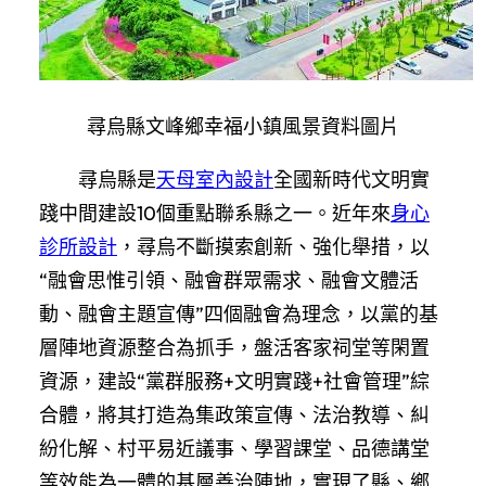
尋烏縣文峰鄉幸福小鎮風景資料圖片
尋烏縣是
天母室內設計
全國新時代文明實
踐中間建設10個重點聯系縣之一。近年來
身心
診所設計
，尋烏不斷摸索創新、強化舉措，以
“融會思惟引領、融會群眾需求、融會文體活
動、融會主題宣傳”四個融會為理念，以黨的基
層陣地資源整合為抓手，盤活客家祠堂等閑置
資源，建設“黨群服務+文明實踐+社會管理”綜
合體，將其打造為集政策宣傳、法治教導、糾
紛化解、村平易近議事、學習課堂、品德講堂
等效能為一體的基層善治陣地，實現了縣、鄉