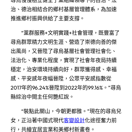
尋烏慢慢樹立健全了黨組織領導下的自治、法
治、德治相結合的鄉村基層管理體系，為加速
推進鄉村振興供給了主要支撐。
“黨群服務+文明實踐+社會管理，既豐富了
尋烏群眾精力文明生涯、營造了崇德向善的傑
出風尚，又晉陞了尋烏基層社會管理社會化、
法治化、專業化程度，實現了社會年夜局持續
穩定，治安環境持續向好，群眾獲得感、幸福
感、平安感年夜幅晉陞，公眾平安感指數從
2017年的96.24%晉陞到2022年的99.16%。”尋烏
縣綜治中間主任何艷紅說。
“裝點此關山，今朝更都雅。”現在的尋烏兒
女，正沿著中國式現代
客變設計
化途徑奮力前
行，共繪宜居宜業和美鄉村新畫卷。