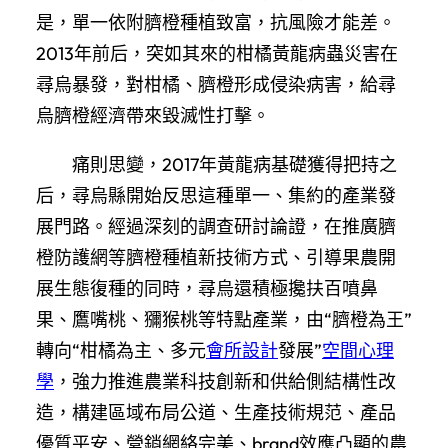
是，單一依附臍橙種植致富，抗風險才能差。
2013年前后，突如其來的柑橘黃龍病蟲災害在
尋烏暴發，對柑橘、臍橙形成侵染病害，給尋
烏臍橙經濟帶來毀滅性打擊。
痛則思變，2017年黃龍病基礎獲得把持之
后，尋烏縣開始反思這種單一、集約的產業發
展門路。經過深刻的調查研討論證，在推廣臍
橙防護網等臍橙種植新技術方式、引導果農開
展生態復種的同時，尋烏還積極攙扶百噴鼻
果、鷹嘴桃、獼猴桃等特點產業，由“臍橙為王”
轉向“柑橘為主、多元
會所設計
發展”
空間心理
學
，強力推進農業科技創新和供給側結構性改
造，構建區域布局公道、生產技術規范、產品
優質平安、營銷網絡完美、brand效應凸顯的農