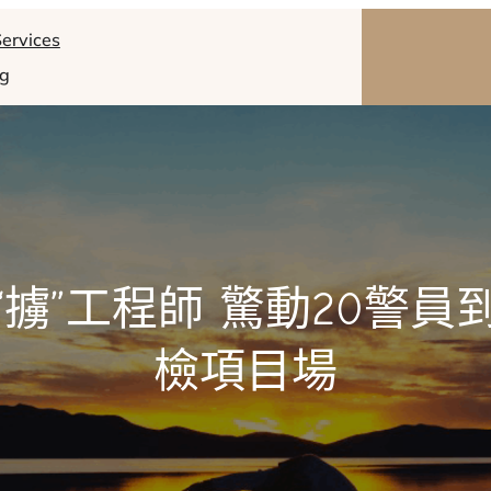
ervices
og
“擄”工程師 驚動20警員
檢項目場