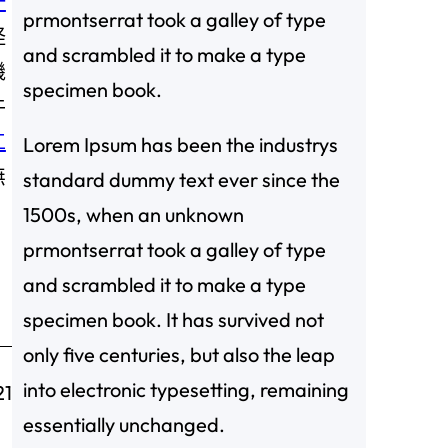
一
prmontserrat took a galley of type
怪
and scrambled it to make a type
機
specimen book.
牛
工
Lorem Ipsum has been the industrys
無
standard dummy text ever since the
1500s, when an unknown
prmontserrat took a galley of type
and scrambled it to make a type
specimen book. It has survived not
only five centuries, but also the leap
into electronic typesetting, remaining
21
essentially unchanged.