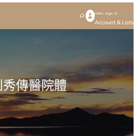
Hello sign in
S
Account & Lists
e
a
r
c
h
到秀傳醫院體