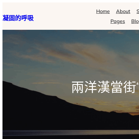
跳
Home
About
S
凝固的呼吸
至
Pages
Bl
主
要
內
容
兩洋漢當街