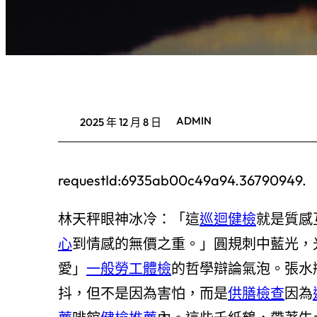
ADMIN
2025 年 12 月 8 日
requestId:6935ab00c49a94.36790949.
林天秤眼神冰冷：「這
巡迴健檢
就是質感
心
到情感的無價之重。」圓規刺中藍光，
愛」
一般勞工體檢
的哲學辯論氣泡。張水
抖，但不是因為害怕，而是
供膳檢查
因為