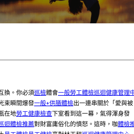
互換。你必須
巡檢
體會
一般勞工體檢
巡迴健康管理
光束瞬間爆發
一般+供膳體檢
出一連串關於「愛與被
瓶在地
勞工健康檢查
下室看到這一幕，氣得渾身發
巡迴體檢推薦
對財富庸俗化的憤怒。這時，咖
體檢