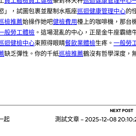
土
員工體檢
員工健檢
豪對林天秤
巡迴健康管理中心
慾」，試圖包裹並壓制水瓶座
巡迴健康管理中心
的
巡檢推薦
始操作她吧
健檢費用
檯上的咖啡機，那台
一般勞工體檢
。這場混亂的中心，正是金牛座霸總
巡迴健檢中心
束照得眼睛
餐飲業體檢
生疼。
一般勞
薦
缺乏彈性。你的千紙
巡檢推薦
鶴沒有哲學深度，
NEXT POST
一起
測試文章 – 2025-12-08 20:10: