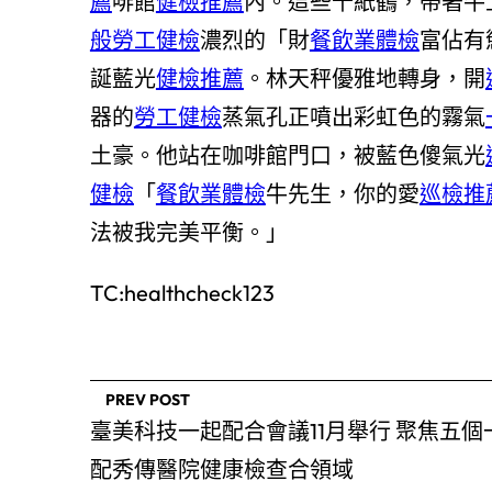
薦
啡館
健檢推薦
內。這些千紙鶴，帶著牛
般勞工健檢
濃烈的「財
餐飲業體檢
富佔有
誕藍光
健檢推薦
。林天秤優雅地轉身，開
器的
勞工健檢
蒸氣孔正噴出彩虹色的霧氣
土豪。他站在咖啡館門口，被藍色傻氣光
健檢
「
餐飲業體檢
牛先生，你的愛
巡檢推
法被我完美平衡。」
TC:healthcheck123
PREV POST
臺美科技一起配合會議11月舉行 聚焦五個
配秀傳醫院健康檢查合領域