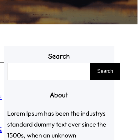
Search
搜
Search
尋
About
中
Lorem Ipsum has been the industrys
standard dummy text ever since the
推
1500s, when an unknown