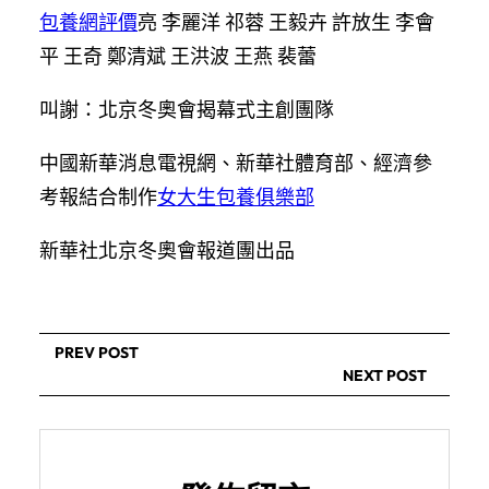
包養網評價
亮 李麗洋 祁蓉 王毅卉 許放生 李會
平 王奇 鄭清斌 王洪波 王燕 裴蕾
叫謝：北京冬奧會揭幕式主創團隊
中國新華消息電視網、新華社體育部、經濟參
考報結合制作
女大生包養俱樂部
新華社北京冬奧會報道團出品
PREV POST
NEXT POST