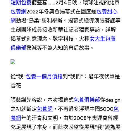
短期包養
聽盛宴……2月4日晚，環球注視的北京
包養網
2022年冬奧會揭幕式在國度運
包養甜心
網
動場“鳥巢”勝利舉辦。揭幕式總導演張藝謀等
主創團隊成員接收新華社記者獨家專訪，詳解
揭幕式創意理念、數字科技、火種
女大生包養
俱樂部
撲滅等不為人知的幕后故事。
從“我”
包養一個月價錢
到“我們”：最年夜伏筆是
雪花
張藝謀先容說，本次揭幕式
包養俱樂部
從design
之初就斷定
包養網
，不再過多浮現中國5000
包
養網
年的汗青和文明，由於2008年奧運會曾經
充足展現了本身，而此次盼望從展現“我”變為展