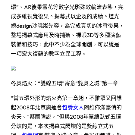
環”、AR後果雪花等數字光影殊效輪流表態，完
成多維視覺後果。揭幕式以企及的成績。燈光
總design沙曉嵐先容，為完成真切的冰雪後果，
整場揭幕式應用及時捕獲、裸眼3D等多種演藝
裝備和技巧，此中不少為全球開創，可以說是
一項宏大復雜的數字立異工程。
冬奧焰火：“雙線五環”寄意“雙奧之城”第一章
“當五環外形的焰火亮第一章起，不雅眾又回想
起2008年北京奧運會
包養女人
阿誰佈滿豪情的
炎天。”蔡國強說，“但與2008年單線臥式五環
分歧的是，本次揭幕式閃爍的是雙線立式五