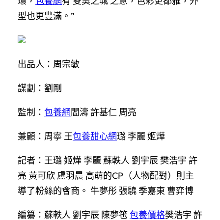
環，
包養網
有‘雙奧之城’之意，色彩更都雅，外
型也更豐滿。”
出品人：周宗敏
謀劃：劉剛
監制：
包養網
閻濤 許基仁 周亮
兼顧：周寧 王
包養甜心網
璐 李麗 姬燁
記者：王璐 姬燁 李麗 蘇軼人 劉宇辰 樊浩宇 許
亮 黃可欣 盧羽晨 高萌的CP（人物配對）則主
導了粉絲的會商。 牛夢彤 張驍 季嘉東 曹弈博
編纂：蘇軼人 劉宇辰 陳夢竾
包養價格
樊浩宇 許