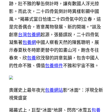
跡，壯不雅的擊缶倒計時，讓有數國人浮光掠
影。而此次，二十四骨氣倒計時異樣彰顯中國
風。“揭幕式當日恰逢二十四骨氣中的立春，這
是完善偶合，寄意萬物發展、新的開端。”談及
創意
台灣包養網
起源，張藝謀說，二十四骨氣
凝集著
包養網
中國人察看天然的陳舊聰明，展
示春夏秋冬時節更替中的如畫山河，飽含冬往
春來、欣
包養
欣茂發的詩意氣韻，包含中國人
的性命不雅、價值
包養條件
不雅和宇宙不雅。
奧運史上最年夜光
包養網站
影“冰面”：浮現全新
視覺盛宴
揭幕式上，巨型“冰面”地屏、閃亮“冰雪五
包養