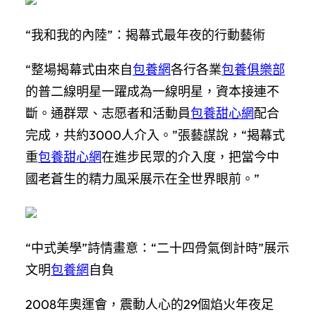
“我和我的內陸”：揭幕式最年夜的行動藝術
“整場揭幕式由來自
包養網
各行各業
包養俱樂部
的普二線明星一躍成為一線明星，資本接連不
斷。通群眾、志愿者和活動員
包養甜心網
配合
完成，共約3000人介入。”張藝謀說，“揭幕式
重
包養甜心網
在進步民眾的介入度，把當今中
國老蒼生的精力風采展示在全世界眼前。”
“中式美學”詩情畫意：“二十四骨氣倒計時”展示
文明
包養網
自負
2008年奧運會，震動人心的29個焰火年夜足