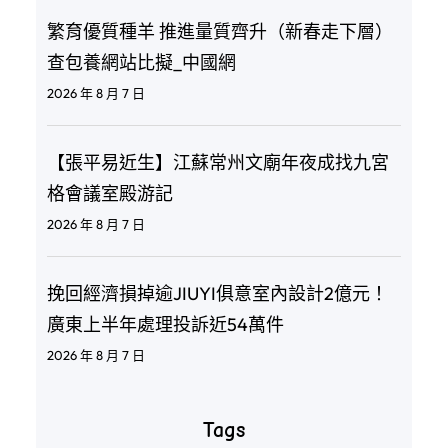
繁育優質種羊 推進量質齊升（新春走下層）
查包養網站比擬_中國網
2026 年 8 月 7 日
【張平易近生】江蘇常州文廟年夜成找九宮
格會議室殿游記
2026 年 8 月 7 日
挽回經濟損掉逾JIUYI俱意室內設計2億元！
廣東上半年處理投訴近54萬件
2026 年 8 月 7 日
Tags