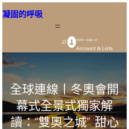
跳
凝固的呼吸
至
主
要
Hello sign in
內
S
Account & Lists
容
e
a
r
c
全球連線丨冬奧會開
h
幕式全景式獨家解
讀：“雙奧之城” 甜心