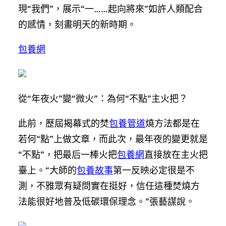
現“我們”，展示“一……起向將來”如許人類配合
的感情，刻畫明天的新時期。
包養網
從“年夜火”變“微火”：為何“不點”主火把？
此前，歷屆揭幕式的焚
包養管道
燒方法都是在
若何“點”上做文章，而此次，最年夜的變更就是
“不點”，把最后一棒火把
包養網
直接放在主火把
臺上。“大師的
包養故事
第一反映必定很是不
測，不雅眾有疑問實在挺好，信任這種焚燒方
法能很好地普及低碳環保理念。”張藝謀說。