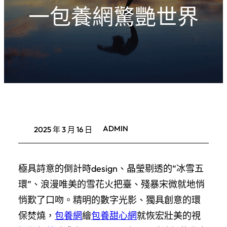
一包養網驚艷世界
ADMIN
2025 年 3 月 16 日
極具詩意的倒計時design、晶瑩剔透的“冰雪五
環”、浪漫唯美的雪花火把臺、殘暴宋微就地悄
悄歎了口吻。精明的數字光影、獨具創意的環
保焚燒，
包養網
繪
包養甜心網
就恢宏壯美的視