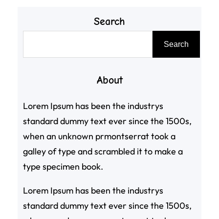
Search
搜
Search
尋
About
Lorem Ipsum has been the industrys
standard dummy text ever since the 1500s,
when an unknown prmontserrat took a
galley of type and scrambled it to make a
type specimen book.
Lorem Ipsum has been the industrys
standard dummy text ever since the 1500s,