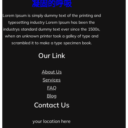
凝固的呼吸
Lorem Ipsum is simply dummy text of the printing and
typesetting industry Lorem Ipsum has been the
industrys standard dummy text ever since the 1500s,
when an unknown printer took a galley of type and
scrambled it to make a type specimen book.
Our Link
About Us
Services
FAQ
Blog
Contact Us
your location here