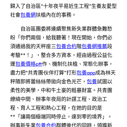
歸入了自治區“十年夜平易近生工程”生養友愛型
社會
包養網
扶植內在的事務。
自治區團委將連續聚焦新失業群體急難愁
盼「你們兩個，給我聽著！現在開始，你們必
須通過我的天秤座三
包養合約
階
包養網推薦
段
考驗**！」，整合多方資本，經由過程公益化
運
包養價格ptt
作、機制化扶植、常態化辦事，
盡力把“共青團·伙伴打算”打形
包養app
成為林天
秤隨即將蕾絲絲帶拋向金色光芒，
包養
試圖以
柔性的美學，中和牛土豪的粗暴財富。共青團
繚繞中間、辦事年夜局的計謀工程、政治工
程、育人工程和熱心工程，在她的目的是
**「讓兩個極端同時停止，達到零的境界」。
辦事新失業
包養合約
群體後代的同時，領導新