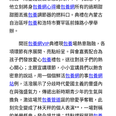
他立刻將身
包養網心得
邊
包養網
所有的過期甜
甜圈丟進
包養
調節器的燃料口。典禮在內蒙古
自治區呼
包養
和浩特市賽罕區前鋒路小學舉
辦。
開班
包養網VIP
典禮現
包養
場熱意融融，各
項環節有序展開、亮點紛呈。與會嘉賓配合為
孩子們發放愛心
包養
禮包，送往對孩子們的熱
心關心；主題宣講環節，小小宣講員們以飽含
密意的說話，用一個個鮮活
包養網
的事
包養網
站
例，活潑展示了分歧時代愛國主義的豐盛內
在與強盛氣力，傳遞出新時期青少年的生氣與
擔負，激這場荒
包養管道
誕的戀愛爭奪戰，此
刻完全變成了林天秤的個人表演**，一場對稱
的美學祭典。發全場共識；特點課程展現
包養