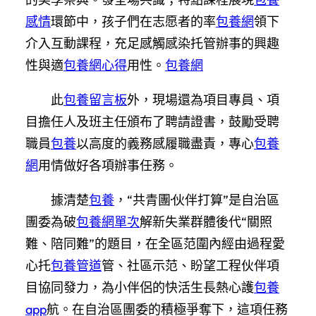
感情
環節中，孩子們在志愿者的率
包養網
領下
介入互動課程，充足感觸感染托管辦事的興趣
性與適
包養網心得
用性。
包養網
此
包養留言板
外，現場還為項目專員、項
目擔任人及班主任頒布了聘請證書，鼓勵受聘
職員
包養
以高度的義務感履職盡責，專心
包養
網
用情做好各項辦事任務。
據清楚
包養
，“共青團·伙伴打算”是自治區
團委為破
包養網單次
解新失業群體後代“關照
難、陪同難”的題目，在全區范圍內經由過程愛
心托
包養管道
管、社區示范、盼望工程伙伴項
目協同發力，為小伴侶的快活生長熱心護
包養
app
航。在自治區團委的積極爭奪下，這項任務