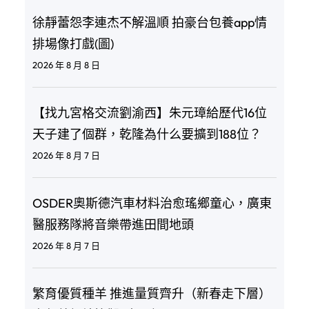
徐靜蕾怨李連杰不解溫順 拍豪台包養app情
排場像打戲(圖)
2026 年 8 月 8 日
【找九宮格交流劉渝西】朱元璋給歷代16位
天子建了個群，乾隆為什么要擴到188位？
2026 年 8 月 7 日
OSDER奧斯德汽車材料治愈瑤鄉童心，廣東
醫服務隊將音樂帶進田間地頭
2026 年 8 月 7 日
繁育優質種羊 推進量質齊升（新春走下層）