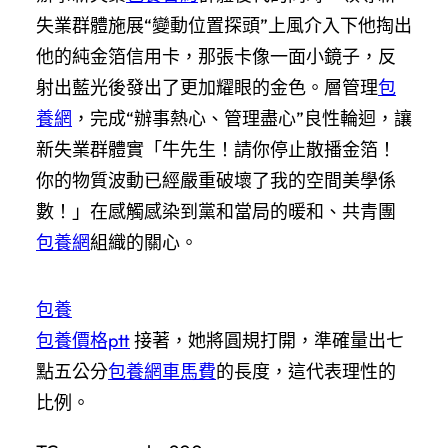
失業群體施展“變動位置探頭”上風介入下他掏出
他的純金箔信用卡，那張卡像一面小鏡子，反
射出藍光後發出了更加耀眼的金色。層管理
包
養網
，完成“辦事熱心、管理盡心”良性輪迴，讓
新失業群體實「牛先生！請你停止散播金箔！
你的物質波動已經嚴重破壞了我的空間美學係
數！」在感觸感染到黨和當局的暖和、共青團
包養網
組織的關心。
包養
包養價格ptt
接著，她將圓規打開，準確量出七
點五公分
包養網車馬費
的長度，這代表理性的
比例。