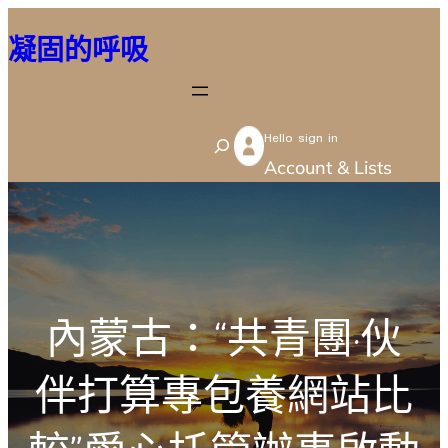
跳
凝固的呼吸
至
主
要
Hello sign in
內
S
Account & Lists
容
e
a
r
c
h
內蒙古：“共青團·伙
伴打算專包養網站比