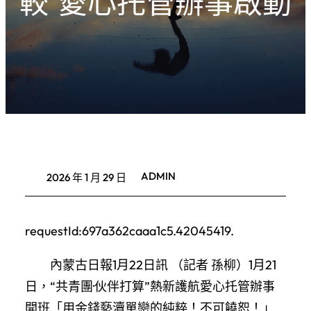
較”愛心托管辦事啟動
ADMIN
2026 年 1 月 29 日
requestId:697a362caaa1c5.42045419.
內蒙古日報1月22日訊 （記者 孫柳）1月21
日，“共青團·伙伴打算”熱新護航愛心托管辦事
開班「用金錢褻瀆單戀的純粹！不可饒恕！」